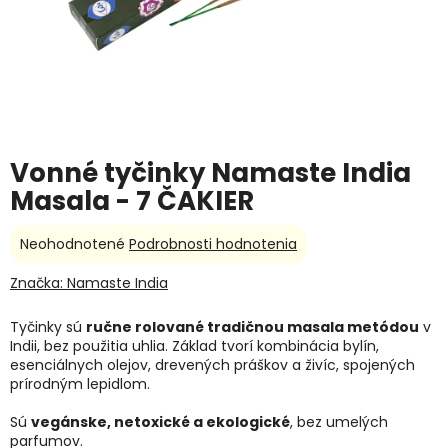
Vonné tyčinky Namaste India
Masala - 7 ČAKIER
Priemerné
Neohodnotené
Podrobnosti hodnotenia
hodnotenie
produktu
Značka:
Namaste India
je
0,0
Tyčinky sú
ručne rolované tradičnou masala metódou
v
z
Indii, bez použitia uhlia. Základ tvorí kombinácia bylín,
5
esenciálnych olejov, drevených práškov a živíc, spojených
hviezdičiek.
prírodným lepidlom.
Sú
vegánske, netoxické a ekologické
, bez umelých
parfumov.