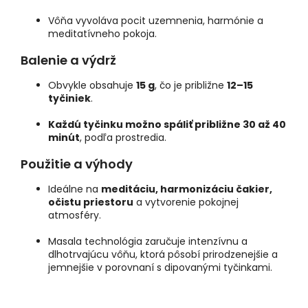
Vôňa vyvoláva pocit uzemnenia, harmónie a
meditatívneho pokoja.
Balenie a výdrž
Obvykle obsahuje
15 g
, čo je približne
12–15
tyčiniek
.
Každú tyčinku možno spáliť približne 30 až 40
minút
, podľa prostredia.
Použitie a výhody
Ideálne na
meditáciu, harmonizáciu čakier,
očistu priestoru
a vytvorenie pokojnej
atmosféry.
Masala technológia zaručuje intenzívnu a
dlhotrvajúcu vôňu, ktorá pôsobí prirodzenejšie a
jemnejšie v porovnaní s dipovanými tyčinkami.