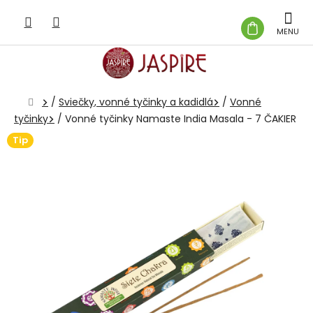
Prejsť
na
NÁKUP
obsah
KOŠÍK
Domov
/
Sviečky, vonné tyčinky a kadidlá
/
Vonné
tyčinky
/
Vonné tyčinky Namaste India Masala - 7 ČAKIER
Tip