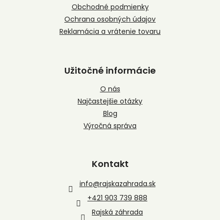
e
Obchodné podmienky
Ochrana osobných údajov
Reklamácia a vrátenie tovaru
Užitočné informácie
O nás
Najčastejšie otázky
Blog
Výročná správa
Kontakt
info
@
rajskazahrada.sk
+421 903 739 888
Rajská záhrada