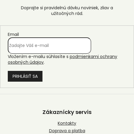
Email
Vložením e-mailu súhlasíte s
podmienkami ochrany
osobných údajov
.
PRIHLÁSIŤ SA
Z
á
p
Zákaznícky servis
ä
t
Kontakty
i
Doprava a platba