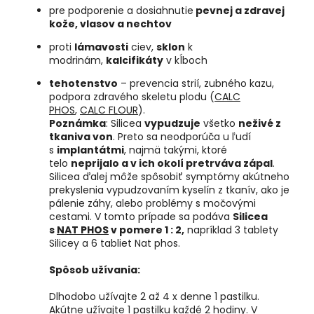
pre podporenie a dosiahnutie
pevnej a zdravej
kože, vlasov a nechtov
proti
lámavosti
ciev,
sklon
k
modrinám,
kalcifikáty
v kĺboch
tehotenstvo
– prevencia strií, zubného kazu,
podpora zdravého skeletu plodu (
CALC
PHOS
,
CALC FLOUR
).
Poznámka
: Silicea
vypudzuje
všetko
neživé z
tkaniva von
. Preto sa neodporúča u ľudí
s
implantátmi
, najmä takými, ktoré
telo
neprijalo a v ich okolí pretrváva zápal
.
Silicea ďalej môže spôsobiť symptómy akútneho
prekyslenia vypudzovaním kyselín z tkanív, ako je
pálenie záhy, alebo problémy s močovými
cestami. V tomto prípade sa podáva
Silicea
s
NAT PHOS
v pomere 1 : 2,
napríklad 3 tablety
Silicey a 6 tabliet Nat phos.
Spôsob užívania:
Dlhodobo užívajte 2 až 4 x denne 1 pastilku.
Akútne užívajte 1 pastilku každé 2 hodiny. V