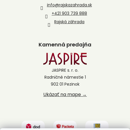
info
@
rajskazahrada.sk
+421 903 739 888
Rajská záhrada
Kamenná predajňa
JASPIRE s. r. o.
Radničné námestie 1
902 01 Pezinok
Ukázať na mape →