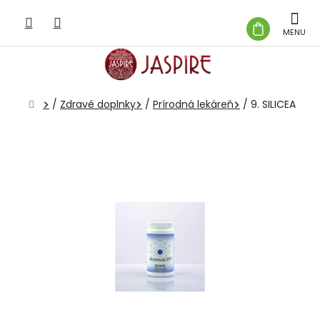
Prejsť
na
NÁKUP
obsah
KOŠÍK
Domov
/
Zdravé doplnky
/
Prírodná lekáreň
/
9. SILICEA