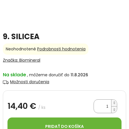
9. SILICEA
Priemerné
Neohodnotené
Podrobnosti hodnotenia
hodnotenie
produktu
Značka:
Biomineral
je
0,0
Na sklade
11.8.2026
z
5
Možnosti doručenia
hviezdičiek.
14,40 €
/ ks
Jednotková
cena:
PRIDAŤ DO KOŠÍKA