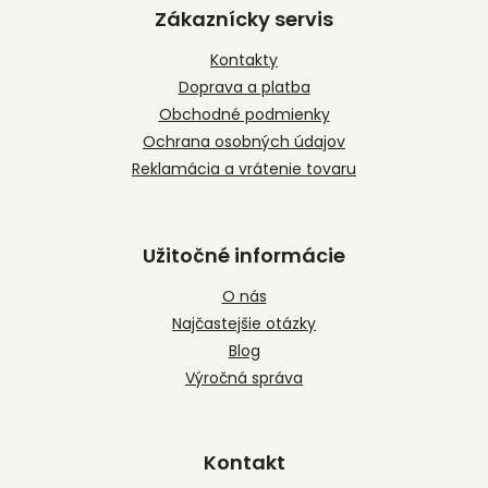
p
Zákaznícky servis
ä
t
Kontakty
i
Doprava a platba
e
Obchodné podmienky
Ochrana osobných údajov
Reklamácia a vrátenie tovaru
Užitočné informácie
O nás
Najčastejšie otázky
Blog
Výročná správa
Kontakt