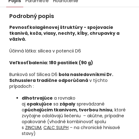
Popis
Parametre
Hodnotenie
Podrobný popis
Pevnosť kolagénovej štruktúry - spojovacie
tkanivá, koža, vlasy, nechty, kĺby, chrupavky a
väzivá.
Účinná látka: silicea v potencii D6
Veľkosť balenia: 180 pastiliek (90 g)
Bunková soľ Silicea D6
bola nasledovníkmi Dr.
Schusslera tradične odporúčaná
v týchto
prípadoch :
dlhotrvajúce
a rovnako
aj
opakujúce
sa
zápaly
sprevádzané
o
púchajúcim tkanivom, tvorbou hnisu
, ktoré
zvyčajne odolávajú liečeniu – akútne, prípadne
opakované (vhodné kombinovať spolu
s
ZINCUM
,
CALC SULPH
– na chronické hnisavé
stavy)