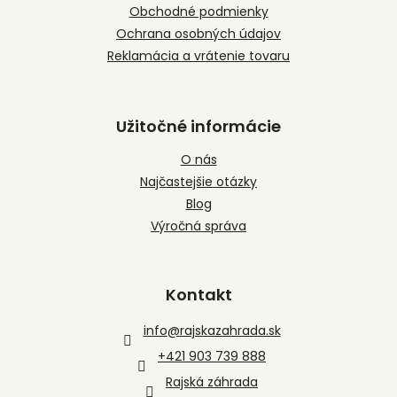
e
Obchodné podmienky
Ochrana osobných údajov
Reklamácia a vrátenie tovaru
Užitočné informácie
O nás
Najčastejšie otázky
Blog
Výročná správa
Kontakt
info
@
rajskazahrada.sk
+421 903 739 888
Rajská záhrada