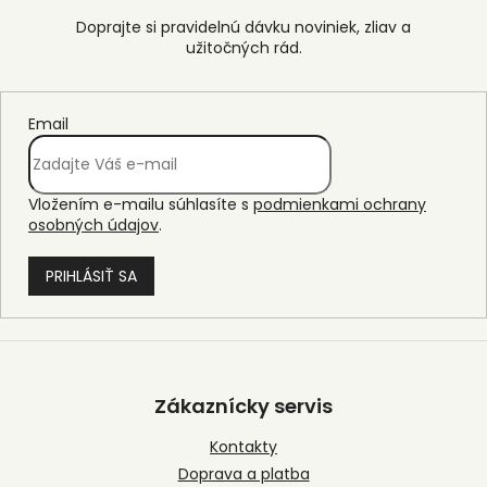
Email
Vložením e-mailu súhlasíte s
podmienkami ochrany
osobných údajov
.
PRIHLÁSIŤ SA
Z
á
p
Zákaznícky servis
ä
t
Kontakty
i
Doprava a platba