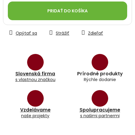
cena:
PRIDAŤ DO KOŠÍKA
Opýtať sa
Strážiť
Zdieľať
Slovenská firma
Prírodné produkty
s vlastnou značkou
Rýchle dodanie
Vzdelávame
Spolupracujeme
naše projekty
s našimi partnermi