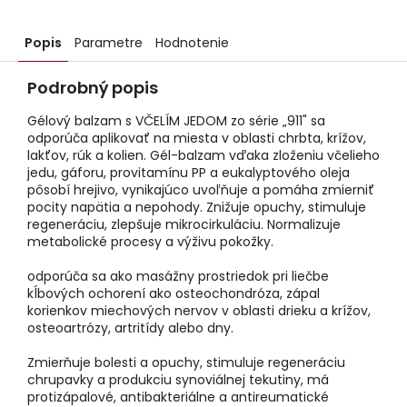
Popis
Parametre
Hodnotenie
Podrobný popis
Gélový balzam s VČELÍM JEDOM zo série „911" sa
odporúča aplikovať na miesta v oblasti chrbta, krížov,
lakťov, rúk a kolien. Gél-balzam vďaka zloženiu včelieho
jedu, gáforu, provitamínu PP a eukalyptového oleja
pôsobí hrejivo, vynikajúco uvoľňuje a pomáha zmierniť
pocity napätia a nepohody. Znižuje opuchy, stimuluje
regeneráciu, zlepšuje mikrocirkuláciu. Normalizuje
metabolické procesy a výživu pokožky.
odporúča sa ako masážny prostriedok pri liečbe
kĺbových ochorení ako osteochondróza, zápal
korienkov miechových nervov v oblasti drieku a krížov,
osteoartrózy, artritídy alebo dny.
Zmierňuje bolesti a opuchy, stimuluje regeneráciu
chrupavky a produkciu synoviálnej tekutiny, má
protizápalové, antibakteriálne a antireumatické