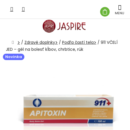
Prejsť
na
NÁKUP
obsah
KOŠÍK
Domov
/
Zdravé doplnky
/
Podľa častí tela
/
911 VČELÍ
JED – gél na bolesť kĺbov, chrbtice, rúk
Novinka