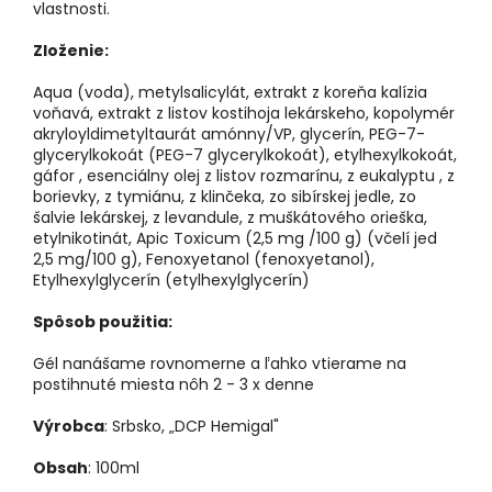
vlastnosti.
Zloženie:
Aqua (voda), metylsalicylát, extrakt z koreňa kalízia
voňavá, extrakt z listov kostihoja lekárskeho, kopolymér
akryloyldimetyltaurát amónny/VP, glycerín, PEG-7-
glycerylkokoát (PEG-7 glycerylkokoát), etylhexylkokoát,
gáfor , esenciálny olej z listov rozmarínu, z eukalyptu , z
borievky, z tymiánu, z klinčeka, zo sibírskej jedle, zo
šalvie lekárskej, z levandule, z muškátového orieška,
etylnikotinát, Apic Toxicum (2,5 mg /100 g) (včelí jed
2,5 mg/100 g), Fenoxyetanol (fenoxyetanol),
Etylhexylglycerín (etylhexylglycerín)
Spôsob použitia:
Gél nanášame rovnomerne a ľahko vtierame na
postihnuté miesta nôh 2 - 3 x denne
Výrobca
: Srbsko, „DCP Hemigal"
Obsah
: 100ml