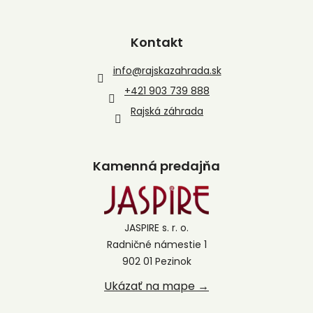
Kontakt
info
@
rajskazahrada.sk
+421 903 739 888
Rajská záhrada
Kamenná predajňa
JASPIRE s. r. o.
Radničné námestie 1
902 01 Pezinok
Ukázať na mape →