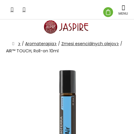
Prejsť
na
NÁKUP
obsah
KOŠÍK
Domov
/
Aromaterapia
/
Zmesi esenciálnych olejov
/
AIR™ TOUCH, Roll-on 10ml