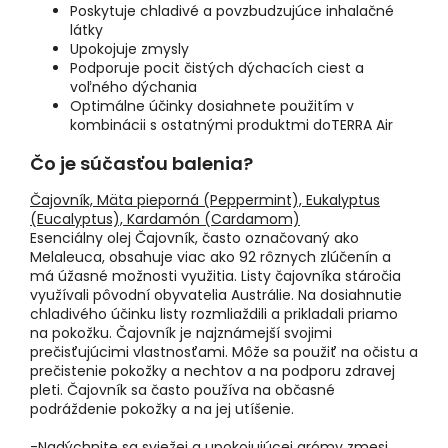
Poskytuje chladivé a povzbudzujúce inhalačné
látky
Upokojuje zmysly
Podporuje pocit čistých dýchacích ciest a
voľného dýchania
Optimálne účinky dosiahnete použitím v
kombinácii s ostatnými produktmi doTERRA Air
Čo je súčasťou balenia?
Čajovník,
Mäta pieporná (Peppermint),
Eukalyptus
(Eucalyptus),
Kardamón (Cardamom)
Esenciálny olej Čajovník, často označovaný ako
Melaleuca, obsahuje viac ako 92 rôznych zlúčenín a
má úžasné možnosti využitia. Listy čajovníka stáročia
využívali pôvodní obyvatelia Austrálie. Na dosiahnutie
chladivého účinku listy rozmliaždili a prikladali priamo
na pokožku. Čajovník je najznámejší svojimi
prečisťujúcimi vlastnosťami. Môže sa použiť na očistu a
prečistenie pokožky a nechtov a na podporu zdravej
pleti. Čajovník sa často používa na občasné
podráždenie pokožky a na jej utíšenie.
-Nadýchnite sa sviežej a upokojujúcej arómy zmesi