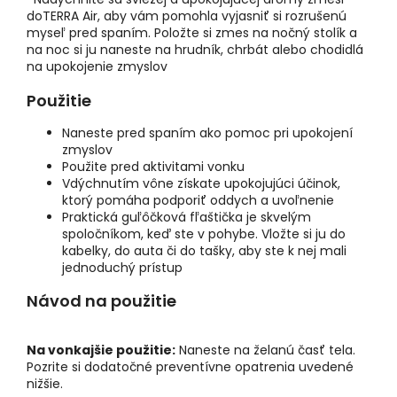
doTERRA Air, aby vám pomohla vyjasniť si rozrušenú
myseľ pred spaním. Položte si zmes na nočný stolík a
na noc si ju naneste na hrudník, chrbát alebo chodidlá
na upokojenie zmyslov
Použitie
Naneste pred spaním ako pomoc pri upokojení
zmyslov
Použite pred aktivitami vonku
Vdýchnutím vône získate upokojujúci účinok,
ktorý pomáha podporiť oddych a uvoľnenie
Praktická guľôčková fľaštička je skvelým
spoločníkom, keď ste v pohybe. Vložte si ju do
kabelky, do auta či do tašky, aby ste k nej mali
jednoduchý prístup
Návod na použitie
Na vonkajšie použitie:
Naneste na želanú časť tela.
Pozrite si dodatočné preventívne opatrenia uvedené
nižšie.