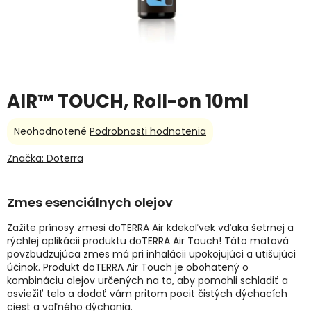
AIR™ TOUCH, Roll-on 10ml
Priemerné
Neohodnotené
Podrobnosti hodnotenia
hodnotenie
produktu
Značka:
Doterra
je
0,0
z
Zmes esenciálnych olejov
5
hviezdičiek.
Zažite prínosy zmesi doTERRA Air kdekoľvek vďaka šetrnej a
rýchlej aplikácii produktu doTERRA Air Touch! Táto mätová
povzbudzujúca zmes má pri inhalácii upokojujúci a utišujúci
účinok. Produkt doTERRA Air Touch je obohatený o
kombináciu olejov určených na to, aby pomohli schladiť a
osviežiť telo a dodať vám pritom pocit čistých dýchacích
ciest a voľného dýchania.