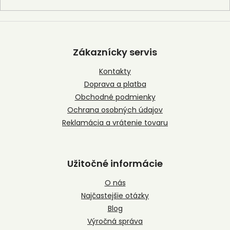
Z
á
p
Zákaznícky servis
ä
t
Kontakty
i
Doprava a platba
e
Obchodné podmienky
Ochrana osobných údajov
Reklamácia a vrátenie tovaru
Užitočné informácie
O nás
Najčastejšie otázky
Blog
Výročná správa