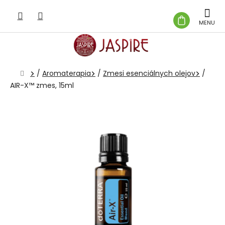
Prejsť
na
NÁKUP
obsah
KOŠÍK
Domov
/
Aromaterapia
/
Zmesi esenciálnych olejov
/
AIR-X™ zmes, 15ml