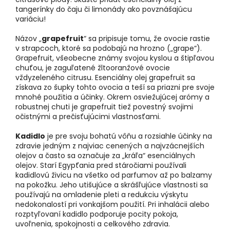
tangerínky do čaju či limonády ako povznášajúcu
variáciu!
Názov „
grapefruit
“ sa pripisuje tomu, že ovocie rastie
v strapcoch, ktoré sa podobajú na hrozno („grape“).
Grapefruit, všeobecne známy svojou kyslou a štipľavou
chuťou, je zaguľatené žltooranžové ovocie
vždyzeleného citrusu. Esenciálny olej grapefruit sa
získava zo šupky tohto ovocia a teší sa priazni pre svoje
mnohé použitia a účinky. Okrem osviežujúcej arómy a
robustnej chuti je grapefruit tiež povestný svojimi
očistnými a prečisťujúcimi vlastnosťami.
Kadidlo
je pre svoju bohatú vôňu a rozsiahle účinky na
zdravie jedným z najviac cenených a najvzácnejších
olejov a často sa označuje za „kráľa“ esenciálnych
olejov. Starí Egypťania pred stáročiami používali
kadidlovú živicu na všetko od parfumov až po balzamy
na pokožku. Jeho utišujúce a skrášľujúce vlastnosti sa
používajú na omladenie pleti a redukciu výskytu
nedokonalostí pri vonkajšom použití. Pri inhalácii alebo
rozptyľovaní kadidlo podporuje pocity pokoja,
uvoľnenia, spokojnosti a celkového zdravia.