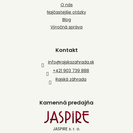
O nás
Najčastejšie otázky
Blog
Výročná správa
Kontakt
info
@
rajskazahrada.sk
+421 903 739 888
Rajská záhrada
Kamenná predajňa
JASPIRE s. r. o.