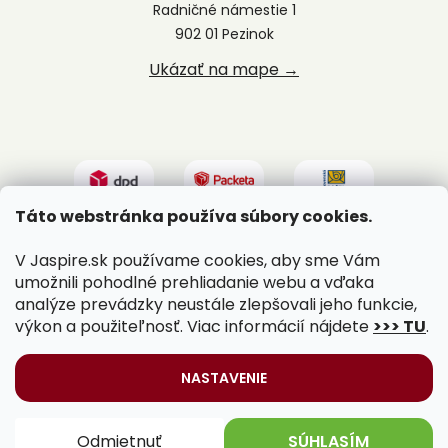
Radničné námestie 1
902 01 Pezinok
Ukázať na mape →
Táto webstránka používa súbory cookies.
V Jaspire.sk používame cookies, aby sme Vám
umožnili pohodlné prehliadanie webu a vďaka
analýze prevádzky neustále zlepšovali jeho funkcie,
výkon a použiteľnosť. Viac informácií nájdete
>>> TU
.
Vytvoril Shoptet
|
Upravil Balkys
NASTAVENIE
Copyright 2026
Jaspire.sk
. Všetky práva vyhradené.
Odmietnuť
SÚHLASÍM
Upraviť nastavenie cookies