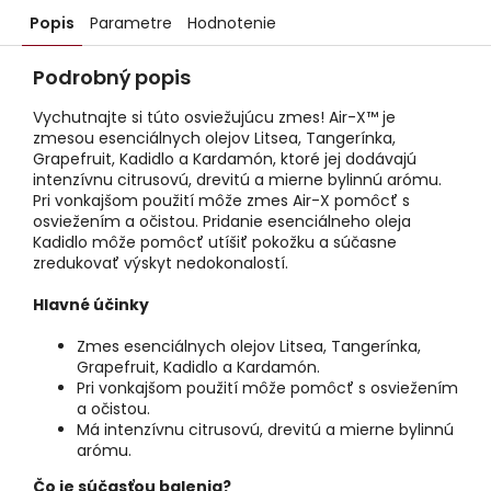
Popis
Parametre
Hodnotenie
Podrobný popis
Vychutnajte si túto osviežujúcu zmes! Air-X™ je
zmesou esenciálnych olejov Litsea, Tangerínka,
Grapefruit, Kadidlo a Kardamón, ktoré jej dodávajú
intenzívnu citrusovú, drevitú a mierne bylinnú arómu.
Pri vonkajšom použití môže zmes Air-X pomôcť s
osviežením a očistou. Pridanie esenciálneho oleja
Kadidlo môže pomôcť utíšiť pokožku a súčasne
zredukovať výskyt nedokonalostí.
Hlavné účinky
Zmes esenciálnych olejov Litsea, Tangerínka,
Grapefruit, Kadidlo a Kardamón.
Pri vonkajšom použití môže pomôcť s osviežením
a očistou.
Má intenzívnu citrusovú, drevitú a mierne bylinnú
arómu.
Čo je súčasťou balenia?