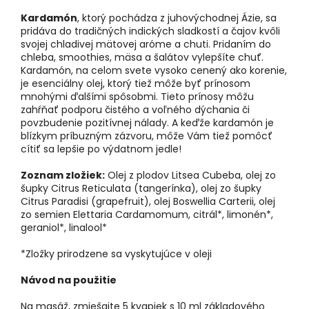
Kardamón
, ktorý pochádza z juhovýchodnej Ázie, sa
pridáva do tradičných indických sladkostí a čajov kvôli
svojej chladivej mätovej aróme a chuti. Pridaním do
chleba, smoothies, mäsa a šalátov vylepšíte chuť.
Kardamón, na celom svete vysoko cenený ako korenie,
je esenciálny olej, ktorý tiež môže byť prínosom
mnohými ďalšími spôsobmi. Tieto prínosy môžu
zahŕňať podporu čistého a voľného dýchania či
povzbudenie pozitívnej nálady. A keďže kardamón je
blízkym príbuzným zázvoru, môže Vám tiež pomôcť
cítiť sa lepšie po výdatnom jedle!
Zoznam zložiek:
Olej z plodov Litsea Cubeba, olej zo
šupky Citrus Reticulata (tangerínka), olej zo šupky
Citrus Paradisi (grapefruit), olej Boswellia Carterii, olej
zo semien Elettaria Cardamomum, citrál*, limonén*,
geraniol*, linalool*
*Zložky prirodzene sa vyskytujúce v oleji
Návod na použitie
Na masáž, zmiešajte 5 kvapiek s 10 ml základového