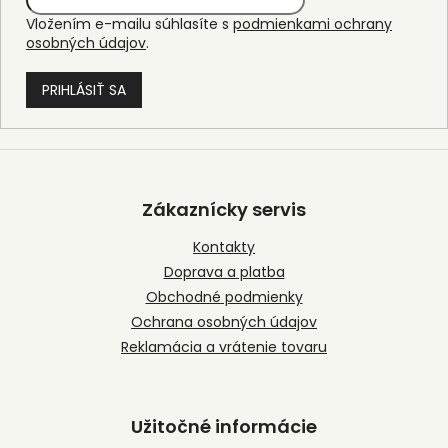
Vložením e-mailu súhlasíte s
podmienkami ochrany
osobných údajov
.
PRIHLÁSIŤ SA
Z
á
p
Zákaznícky servis
ä
t
Kontakty
i
Doprava a platba
e
Obchodné podmienky
Ochrana osobných údajov
Reklamácia a vrátenie tovaru
Užitočné informácie