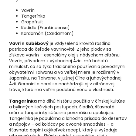
Vavrín
Tangerínka
Grapefruit
Kadidlo (Frankincense)
Kardamón (Cardamom)
Vavrín kubébový
je vždyzelená krovitá rastlina
patriaca do čeľade vavrínovité. Z jeho plodov sa
získava vavrín – esenciálny olej s nádychom citrónu.
Vavrín, pôvodom z východnej Ázie, má bohatú
minulosť, čo sa týka tradičného používania pôvodnými
obyvateľmi Taiwanu a vo veľkej miere je rozšírený v
Japonsku, na Taiwane, v južnej Číne a juhovýchodnej
Ázii. Geranial a neral sa nachádzajú aj v citrónovej
tráve, ktorá má veľmi podobnú vôňu a vlastnosti.
Tangerínka
má dlhú históriu použitia v čínskej kultúre
a bylinných liečivých postupoch. Sladká, šťavnatá
aróma tangerínky súčasne povznáša a upokojuje.
Tangerínka je populárna a lahodná prísada do dezertov
a nápojov – od koláčov po ovocné smoothies – a
šťavnato doplní akýkoľvek recept, ktorý si vyžaduje
citrusové plody. Skúste pridať esenciálny olej z