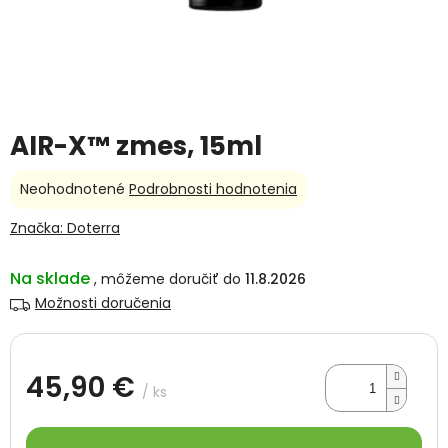
AIR-X™ zmes, 15ml
Priemerné
Neohodnotené
Podrobnosti hodnotenia
hodnotenie
produktu
Značka:
Doterra
je
0,0
Na sklade
11.8.2026
z
5
Možnosti doručenia
hviezdičiek.
45,90 €
/ ks
Jednotková
cena: