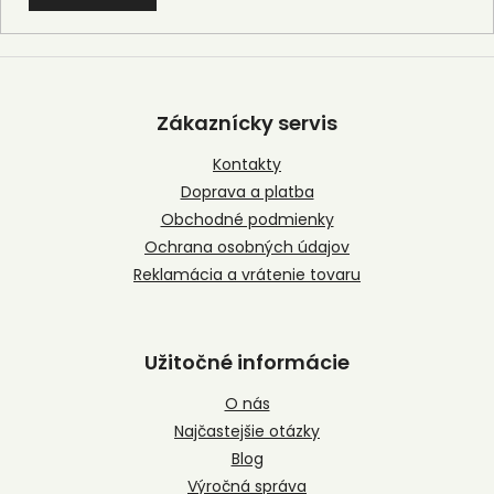
Z
á
p
Zákaznícky servis
ä
t
Kontakty
i
Doprava a platba
e
Obchodné podmienky
Ochrana osobných údajov
Reklamácia a vrátenie tovaru
Užitočné informácie
O nás
Najčastejšie otázky
Blog
Výročná správa