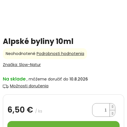
Alpské byliny 10ml
Priemerné
Neohodnotené
Podrobnosti hodnotenia
hodnotenie
produktu
Značka:
Slow-Natur
je
0,0
Na sklade
10.8.2026
z
5
Možnosti doručenia
hviezdičiek.
6,50 €
/ ks
Jednotková
cena: