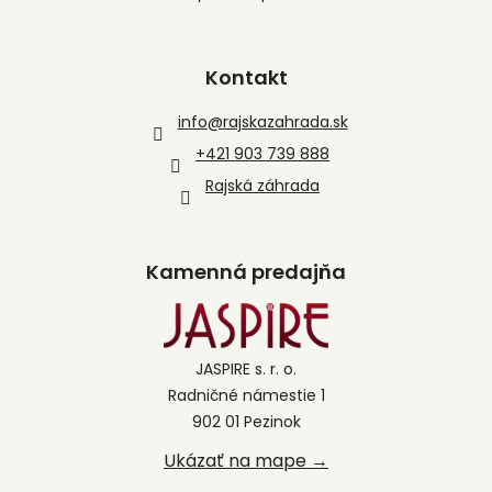
Kontakt
info
@
rajskazahrada.sk
+421 903 739 888
Rajská záhrada
Kamenná predajňa
JASPIRE s. r. o.
Radničné námestie 1
902 01 Pezinok
Ukázať na mape →