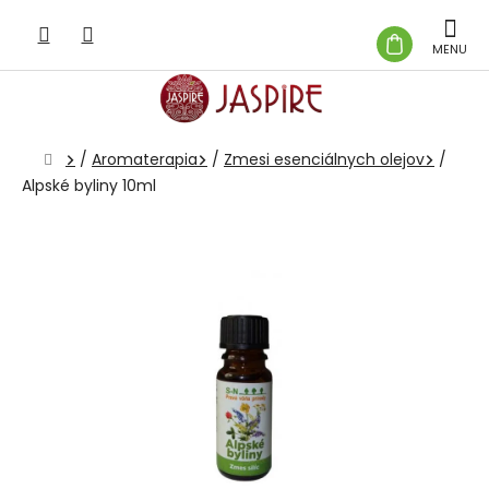
Prejsť
na
NÁKUP
obsah
KOŠÍK
Domov
/
Aromaterapia
/
Zmesi esenciálnych olejov
/
Alpské byliny 10ml