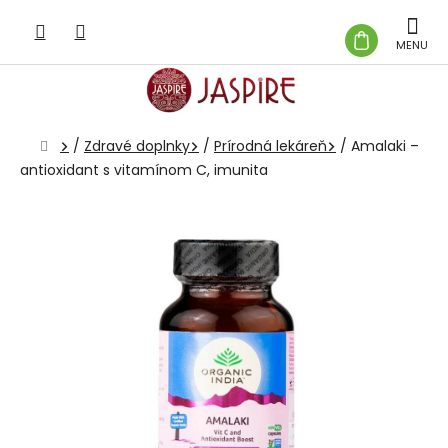
Prejsť
na
NÁKUP
obsah
KOŠÍK
Domov
/
Zdravé doplnky
/
Prírodná lekáreň
/
Amalaki –
antioxidant s vitamínom C, imunita