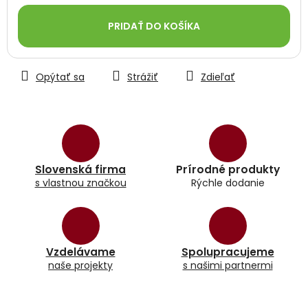
Jednotková
cena:
PRIDAŤ DO KOŠÍKA
Opýtať sa
Strážiť
Zdieľať
Slovenská firma
Prírodné produkty
s vlastnou značkou
Rýchle dodanie
Vzdelávame
Spolupracujeme
naše projekty
s našimi partnermi