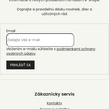
informácie o nových produktoch na našom e-shope.
Email
Vložením e-mailu súhlasíte s
podmienkami ochrany
osobných údajov
.
PRIHLÁSIŤ SA
Z
á
p
Zákaznícky servis
ä
t
Kontakty
i