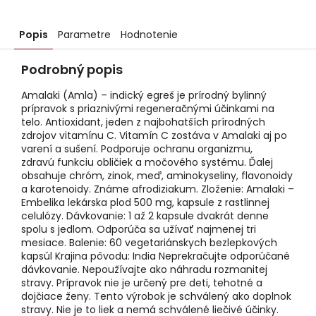
Popis
Parametre
Hodnotenie
Podrobný popis
Amalaki (Amla) – indický egreš je prírodný bylinný
prípravok s priaznivými regeneračnými účinkami na
telo. Antioxidant, jeden z najbohatších prírodných
zdrojov vitamínu C. Vitamín C zostáva v Amalaki aj po
varení a sušení. Podporuje ochranu organizmu,
zdravú funkciu obličiek a močového systému. Ďalej
obsahuje chróm, zinok, meď, aminokyseliny, flavonoidy
a karotenoidy. Známe afrodiziakum. Zloženie: Amalaki –
Embelika lekárska plod 500 mg, kapsule z rastlinnej
celulózy. Dávkovanie: 1 až 2 kapsule dvakrát denne
spolu s jedlom. Odporúča sa užívať najmenej tri
mesiace. Balenie: 60 vegetariánskych bezlepkových
kapsúl Krajina pôvodu: India Neprekračujte odporúčané
dávkovanie. Nepoužívajte ako náhradu rozmanitej
stravy. Prípravok nie je určený pre deti, tehotné a
dojčiace ženy. Tento výrobok je schválený ako doplnok
stravy. Nie je to liek a nemá schválené liečivé účinky.