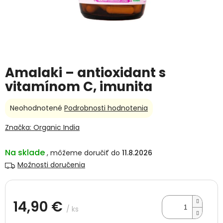
Amalaki – antioxidant s
vitamínom C, imunita
Priemerné
Neohodnotené
Podrobnosti hodnotenia
hodnotenie
produktu
Značka:
Organic India
je
0,0
Na sklade
11.8.2026
z
5
Možnosti doručenia
hviezdičiek.
14,90 €
/ ks