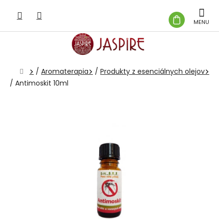
Prejsť
na
NÁKUP
obsah
KOŠÍK
Domov
/
Aromaterapia
/
Produkty z esenciálnych olejov
/
Antimoskit 10ml