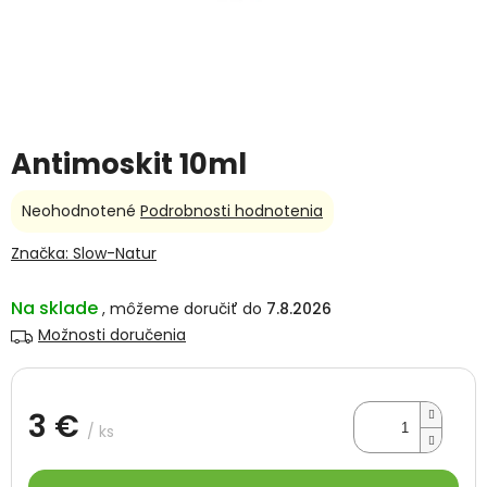
Antimoskit 10ml
Priemerné
Neohodnotené
Podrobnosti hodnotenia
hodnotenie
produktu
Značka:
Slow-Natur
je
0,0
Na sklade
7.8.2026
z
5
Možnosti doručenia
hviezdičiek.
3 €
/ ks
Jednotková
cena: