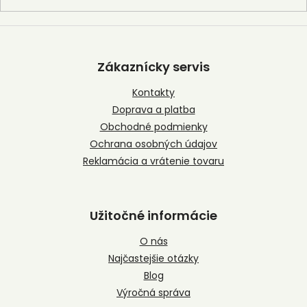
Z
á
p
Zákaznícky servis
ä
t
Kontakty
i
Doprava a platba
e
Obchodné podmienky
Ochrana osobných údajov
Reklamácia a vrátenie tovaru
Užitočné informácie
O nás
Najčastejšie otázky
Blog
Výročná správa