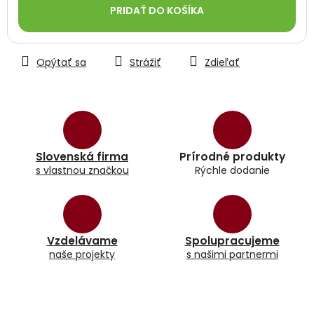
PRIDAŤ DO KOŠÍKA
Opýtať sa
Strážiť
Zdieľať
Slovenská firma
Prírodné produkty
s vlastnou značkou
Rýchle dodanie
Vzdelávame
Spolupracujeme
naše projekty
s našimi partnermi