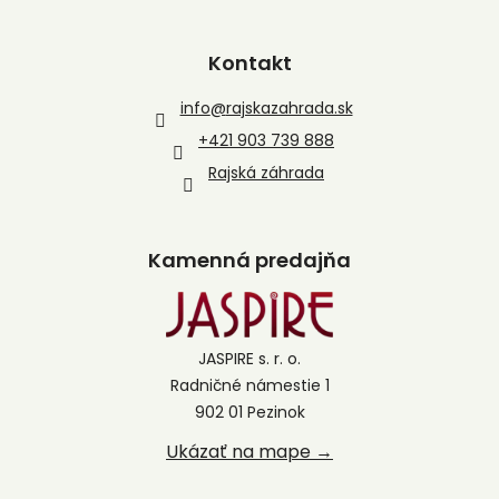
Kontakt
info
@
rajskazahrada.sk
+421 903 739 888
Rajská záhrada
Kamenná predajňa
JASPIRE s. r. o.
Radničné námestie 1
902 01 Pezinok
Ukázať na mape →