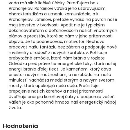
voda má silné liečivé účinky. Priraďujem ho k
Archanjelovi Rafaelovi vďaka jeho uzdravujúcim
charakteristikám a umeniu komunikácie, a k
Archanjelovi Jofielovi, pretože vynáša na povrch naše
majstrovstvo v tvorivosti. Apatit nie je typickým
dokončovateľom a doťahovačom našich vnútorných
plánov a predstáv, ktoré sa nám v jeho prítomnosti
objavia. Je to podnecovač, motivátor. Necháva
pracovať našu fantáziu bez zábran a podporuje nové
myšlienky a radosť z nových kontaktov. Pohlcuje
prebytočné emócie, ktoré nám bránia v rozlete.
Odvádza preč práve tie energetické toky, ktoré našej
energii bránia ďalej tiecť. Je kameňom, ktorý dáva
priestor novým možnostiam, a nezabúda na našu
minulosť. Nachádza medzi starým a novým svetom
mosty, ktoré upokojujú našu dušu. Prečisťuje
prepojenie našich koreňov a našej prítomnosti.
Uvoľňuje energiu koreňovej čakry a podporuje vášeň.
Vášeň je ako pohonná hmota, náš energetický nápoj
života.