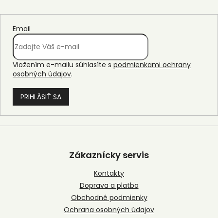
Email
Vložením e-mailu súhlasíte s
podmienkami ochrany
osobných údajov
.
PRIHLÁSIŤ SA
Z
á
p
Zákaznícky servis
ä
t
Kontakty
i
Doprava a platba
e
Obchodné podmienky
Ochrana osobných údajov