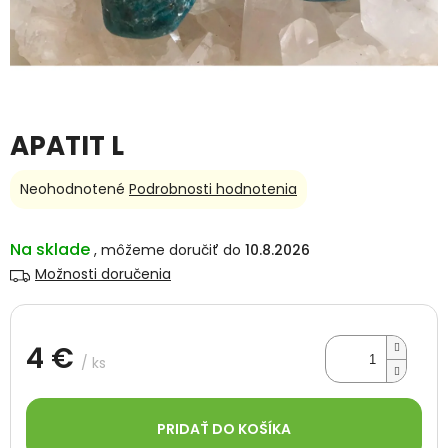
APATIT L
Priemerné
Neohodnotené
Podrobnosti hodnotenia
hodnotenie
produktu
je
Na sklade
10.8.2026
0,0
Možnosti doručenia
z
5
hviezdičiek.
4 €
/ ks
Jednotková
cena:
PRIDAŤ DO KOŠÍKA