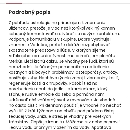
Podrobný popis
Z pohľadu astrológie ho priraďujem k znameniu
Blížencov, pretože je viac než ktorýkoľvek iný kameň
schopný komunikovať a otvárať sa novým kontaktom.
Podporuje komunikáciu v skupine. Dobre vystihuje i
znamenie Vodnára, pretože dokáže rozpohybovať
skostnatené predstavy a ilúzie, v ktorých žijeme.
Vďakajeho komunikatívnosti mu priraďujem planétu
Merkúr. Lieči krčnú čakru. Je vhodný pre ľudí, ktorí sú
nerozhodní. Je účinným pomocníkom na liečenie
kostných a kĺbových problémov, osteoporózy, artrózy,
posilňuje zuby. Necháva rýchlo zahojiť zlomeniny kostí,
regeneruje kosti a chrupavky. Pôsobí tiež na
povzbudenie chuti do jedla. Je kamienkom, ktorý
sťahuje rušivé emócie do seba a pomáha nám
udržiavať náš vnútorný svet v rovnováhe. Je vhodné
ho často čistiť. Pri dennom použití je vhodné ho nechať
vyčistiť 2 krát týždenne na chvíľu pod prúdom čistej
tečúcej vody. Znižuje stres, je vhodný pre všetkých
trémistov. Zlepšuje imunitu. Môžeme si z neho pripraviť
liečivú vodu priamym vložením do vody. Apatitová