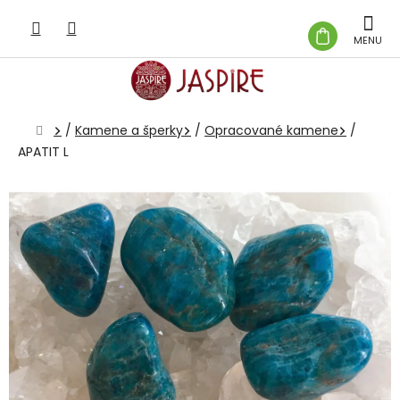
Prejsť
na
NÁKUP
obsah
KOŠÍK
Domov
/
Kamene a šperky
/
Opracované kamene
/
APATIT L