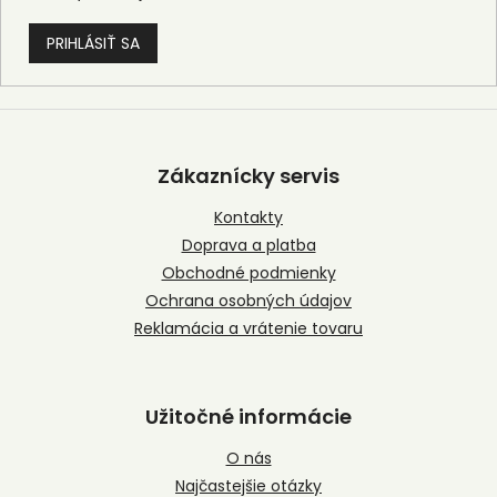
PRIHLÁSIŤ SA
Z
á
p
Zákaznícky servis
ä
t
Kontakty
i
Doprava a platba
e
Obchodné podmienky
Ochrana osobných údajov
Reklamácia a vrátenie tovaru
Užitočné informácie
O nás
Najčastejšie otázky