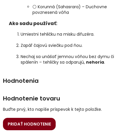
⚪ Korunná (Sahasrara) – Duchovne
povznesená vôňa
Ako sadu používať:
Umiestni tehličku na misku difuzéra.
Zapáľ čajovú sviečku pod ňou.
Nechaj sa unášať jemnou vôňou bez dymu či
spálenín – tehličky sa odparujú,
nehoria
.
Hodnotenie tovaru
Buďte prvý, kto napíše príspevok k tejto položke.
PRIDAŤ HODNOTENIE