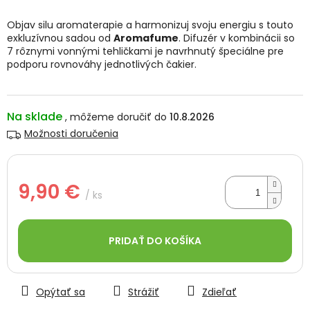
je
0,0
Objav silu aromaterapie a harmonizuj svoju energiu s touto
z
exkluzívnou sadou od
Aromafume
. Difuzér v kombinácii so
5
7 rôznymi vonnými tehličkami je navrhnutý špeciálne pre
hviezdičiek.
podporu rovnováhy jednotlivých čakier.
Na sklade
10.8.2026
Možnosti doručenia
9,90 €
/ ks
Jednotková
cena:
PRIDAŤ DO KOŠÍKA
Opýtať sa
Strážiť
Zdieľať