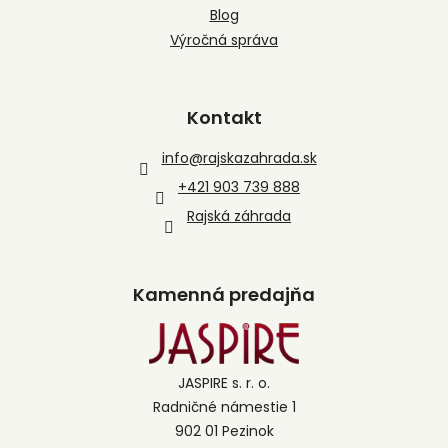
Blog
Výročná správa
Kontakt
info
@
rajskazahrada.sk
+421 903 739 888
Rajská záhrada
Kamenná predajňa
JASPIRE s. r. o.
Radničné námestie 1
902 01 Pezinok