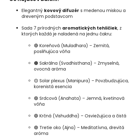
Elegantný
kovový difuzér
s medenou miskou a
dreveným podstavcom
Sada 7 prírodných
aromatických tehličiek
, z
ktorých každá je naladená na jednu čakru:
🔴 Koreňová (Muladhara) – Zemitá,
posilňujúca vôňa
🟠 Sakrálna (Svadhisthana) – Zmyselná,
ovocná aróma
🟡 Solar plexus (Manipura) – Povzbudzujúca,
korenistá esencia
🟢 Srdcová (Anahata) – Jemná, kvetinová
vôňa
🔵 Krčná (Vishuddha) – Osviežujúca a čistá
🟣 Tretie oko (Ajna) – Meditatívna, drevitá
aróma