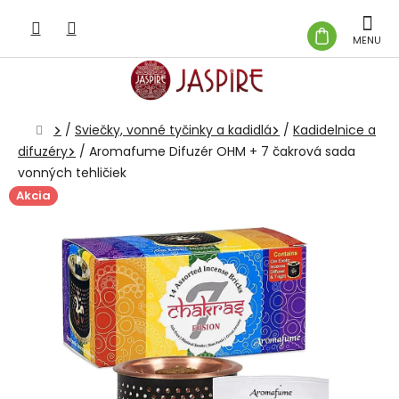
Prejsť
na
NÁKUP
obsah
KOŠÍK
Domov
/
Sviečky, vonné tyčinky a kadidlá
/
Kadidelnice a
difuzéry
/
Aromafume Difuzér OHM + 7 čakrová sada
vonných tehličiek
Akcia