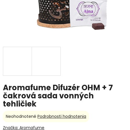
Aromafume Difuzér OHM + 7
čakrová sada vonných
tehličiek
Priemerné
Neohodnotené
Podrobnosti hodnotenia
hodnotenie
produktu
Značka:
Aromafume