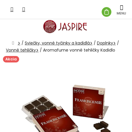
Prejsť
na
NÁKUP
obsah
KOŠÍK
Domov
/
Sviečky, vonné tyčinky a kadidlá
/
Doplnky
/
Vonné tehličky
/
Aromafume vonné tehličky Kadidlo
Akcia