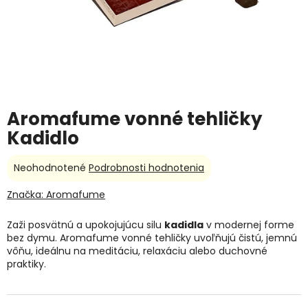
Aromafume vonné tehličky
Kadidlo
Priemerné
Neohodnotené
Podrobnosti hodnotenia
hodnotenie
produktu
Značka:
Aromafume
je
0,0
Zaži posvätnú a upokojujúcu silu
kadidla
v modernej forme
z
bez dymu. Aromafume vonné tehličky uvoľňujú čistú, jemnú
5
vôňu, ideálnu na meditáciu, relaxáciu alebo duchovné
hviezdičiek.
praktiky.