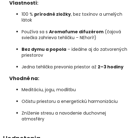
Vlastnosti:
100 %
prírodné zložky
, bez toxínov a umelých
látok
Používa sa s
Aromafume difuzérom
(čajová
sviečka zahrieva tehličku – NEhorí!)
Bez dymu a popola
– ideálne aj do zatvorených
priestorov
Jedna tehlička prevonia priestor až
2–3 hodiny
Vhodné na:
Meditáciu, jogu, modlitbu
Očistu priestoru a energetickú harmonizáciu
Zníženie stresu a navodenie duchovnej
atmosféry