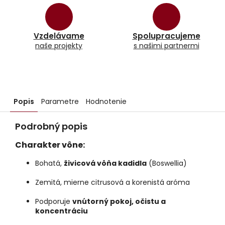
Vzdelávame
Spolupracujeme
naše projekty
s našimi partnermi
Popis
Parametre
Hodnotenie
Podrobný popis
Charakter vône:
Bohatá,
živicová vôňa kadidla
(Boswellia)
Zemitá, mierne citrusová a korenistá aróma
Podporuje
vnútorný pokoj, očistu a
koncentráciu