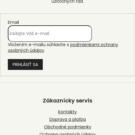
Email
Vložením e-mailu súhlasíte s
podmienkami ochrany
osobných údajov
.
PRIHLÁSIŤ SA
Z
á
p
Zákaznícky servis
ä
t
Kontakty
i
Doprava a platba
e
Obchodné podmienky
Ochrana osobných údajov