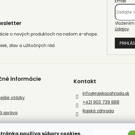
Email
sletter
Vložením 
údajov
.
mácie o nových produktoch na našom e-shope.
PRIHLÁS
čné informácie
Kontakt
info
@
rajskazahrada.sk
ejšie otázky
+421 903 739 888
Rajská záhrada
á správa
tránka používa súbory cookies.