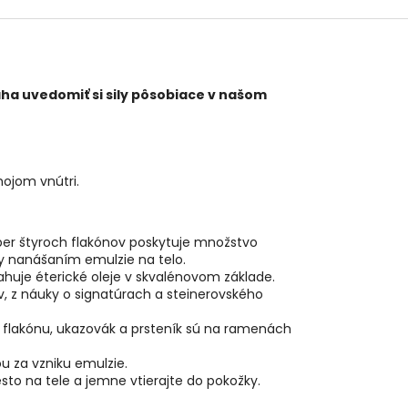
máha uvedomiť si sily pôsobiace v našom
ojom vnútri.
ber štyroch flakónov poskytuje množstvo
dy nanášaním emulzie na telo.
sahuje éterické oleje v skvalénovom základe.
, z náuky o signatúrach a steinerovského
o flakónu, ukazovák a prsteník sú na ramenách
u za vzniku emulzie.
to na tele a jemne vtierajte do pokožky.