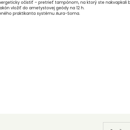
ergeticky očistiť – pretrieť tampónom, na ktorý ste nakvapkali
flakón vložiť do ametystovej geódy na 12 h.
leného praktikanta systému Aura-Soma.