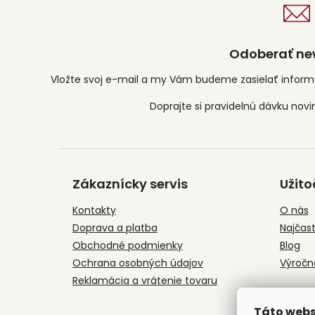
Odoberať new
Vložte svoj e-mail a my Vám budeme zasielať infor
Z
á
Zákaznícky servis
Užito
p
ä
Kontakty
O nás
t
Doprava a platba
Najčast
i
e
Obchodné podmienky
Blog
Ochrana osobných údajov
Výročn
Reklamácia a vrátenie tovaru
Táto webs