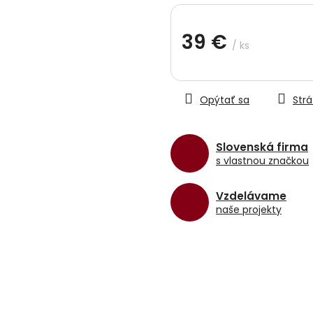
hviezdičiek.
39 €
/ ks
Jednotková
cena:
Opýtať sa
Strá
Slovenská firma
s vlastnou značkou
Vzdelávame
naše projekty