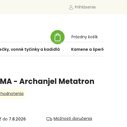
Prihlásenie
NÁKUPNÝ
Prázdny košík
KOŠÍK
ečky, vonné tyčinky a kadidlá
Kamene a šperky
Špe
MA - Archanjel Metatron
 hodnotenia
Možnosti doručenia
7.8.2026