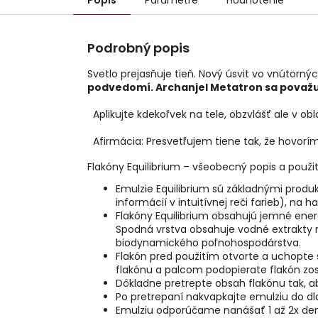
Popis
Parametre
Hodnotenie
Podrobný popis
Svetlo prejasňuje tieň. Nový úsvit vo vnútorný
podvedomí. Archanjel Metatron sa považuj
Aplikujte kdekoľvek na tele, obzvlášť ale v obla
Afirmácia: Presvetľujem tiene tak, že hovorí
Flakóny Equilibrium – všeobecný popis a použit
Emulzie Equilibrium sú základnými prod
informácií v intuitívnej reči farieb), 
Flakóny Equilibrium obsahujú jemné energi
Spodná vrstva obsahuje vodné extrakty r
biodynamického poľnohospodárstva.
Flakón pred použitím otvorte a uchopte 
flakónu a palcom podopierate flakón zo
Dôkladne pretrepte obsah flakónu tak, a
Po pretrepaní nakvapkajte emulziu do dl
Emulziu odporúčame nanášať 1 až 2x den