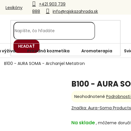
+421 903 739
Lexikóny
888
info@rajskazahrada.sk
HĽADAŤ
 výživa
Prírodná kozmetika
Aromaterapia
Svi
B100 - AURA SOMA - Archanjel Metatron
B100 - AURA SO
Priemerné
Neohodnotené
Podrobnosti
hodnotenie
produktu
Značka:
Aura-Soma Products
je
0,0
Na sklade
z
5