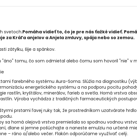
ch svetoch.
Pomáha vidieť to, čo je pre nás ťažké vidieť. Po
e za Kráľa anjelov a Anjela zmluvy, spája nebo so zemou.
sti zátylku, šije a spánkov.
m "áno" tomu, čo som odmietal alebo čomu som hovoril "nie" v m
ie
uktami farebného systému Aura-Soma. Slúžia na diagnostiku (vý
na harmonizáciu energetického systému a na podporu pocitu poho
e rastlín, kryštálov, minerálov, farieb a svetla. Horná vrstva ob
astlín. Výroba vychádza z tradičných farmaceutických postupov
štyrmi prstami ľavej ruky tak, že prostredníkom uzatvárate hrdl
spodu.
by sa horná olejová vrstva premiešala so spodnou vodnou vrstvo
aní, dlane si jemne pošúchajte a naneste emulziu na určené mies
ne – ráno a/alebo večer. Flakón odporúčame využívať celý.