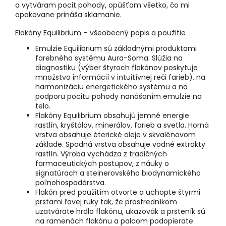
a vytváram pocit pohody, opúšťam všetko, čo mi
opakovane prináša sklamanie.
Flakóny Equilibrium – všeobecný popis a použitie
Emulzie Equilibrium sú základnými produktami
farebného systému Aura-Soma. Slúžia na
diagnostiku (výber štyroch flakónov poskytuje
množstvo informácií v intuitívnej reči farieb), na
harmonizáciu energetického systému a na
podporu pocitu pohody nanášaním emulzie na
telo.
Flakóny Equilibrium obsahujú jemné energie
rastlín, kryštálov, minerálov, farieb a svetla. Horná
vrstva obsahuje éterické oleje v skvalénovom
základe. Spodná vrstva obsahuje vodné extrakty
rastlín. Výroba vychádza z tradičných
farmaceutických postupov, z náuky o
signatúrach a steinerovského biodynamického
poľnohospodárstva.
Flakón pred použitím otvorte a uchopte štyrmi
prstami ľavej ruky tak, že prostredníkom
uzatvárate hrdlo flakónu, ukazovák a prsteník sú
na ramenách flakónu a palcom podopierate