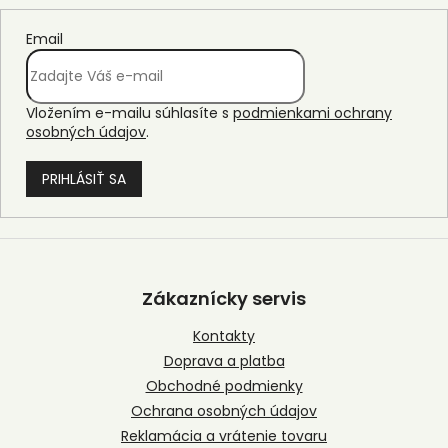
Email
Vložením e-mailu súhlasíte s
podmienkami ochrany
osobných údajov
.
PRIHLÁSIŤ SA
Z
á
p
Zákaznícky servis
ä
t
Kontakty
i
Doprava a platba
e
Obchodné podmienky
Ochrana osobných údajov
Reklamácia a vrátenie tovaru