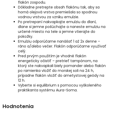
flakón zospodu.
Dôkladne pretrepte obsah flakónu tak, aby sa
horná olejová vrstva premiešala so spodnou
vodnou vrstvou za vzniku emulzie.
Po pretrepaní nakvapkajte emulziu do dlaní,
dlane si jemne pošúchajte a naneste emulziu na
určené miesto na tele a jemne vtierajte do
pokožky.
Emulziu odporúčame nanášať 1 až 2x denne –
ráno a/alebo večer. Flakón odporúčame využívať
celý.
Pred prvým použitím je vhodné flakón
energeticky očistiť – pretrieť tampónom, na
ktorý ste nakvapkali biely pomander alebo flakón
po ramienka vložiť do morskej soli na 24 h,
prípadne flakón vložiť do ametystovej geódy na
12 h.
Vyberte si equilibrium s pomocou vyškoleného
praktikanta systému Aura-Soma.