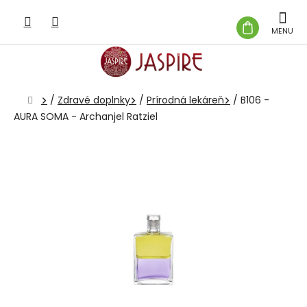
Prejsť
na
NÁKUP
obsah
KOŠÍK
Domov
/
Zdravé doplnky
/
Prírodná lekáreň
/
B106 -
AURA SOMA - Archanjel Ratziel