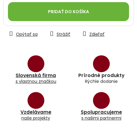
Jednotková
cena:
PRIDAŤ DO KOŠÍKA
Opýtať sa
Strážiť
Zdieľať
Slovenská firma
Prírodné produkty
s vlastnou značkou
Rýchle dodanie
Vzdelávame
Spolupracujeme
naše projekty
s našimi partnermi