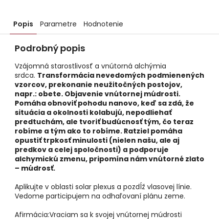
Popis
Parametre
Hodnotenie
Podrobný popis
Vzájomná starostlivosť a vnútorná alchýmia
srdca.
Transformácia nevedomých podmienených
vzorcov, prekonanie neužitočných postojov,
napr.: obete. Objavenie vnútornej múdrosti.
Pomáha obnoviť pohodu nanovo, keď sa zdá, že
situácia a okolnosti kolabujú, nepodliehať
predtuchám, ale tvoriť budúcnosť tým, čo teraz
robíme a tým ako to robíme. Ratziel pomáha
opustiť trpkosť minulosti (nielen našu, ale aj
predkov a celej spoločnosti) a podporuje
alchymickú zmenu, pripomína nám vnútorné zlato
– múdrosť.
Aplikujte v oblasti solar plexus a pozdĺž vlasovej línie.
Vedome participujem na odhaľovaní plánu zeme.
Afirmácia:Vraciam sa k svojej vnútornej múdrosti