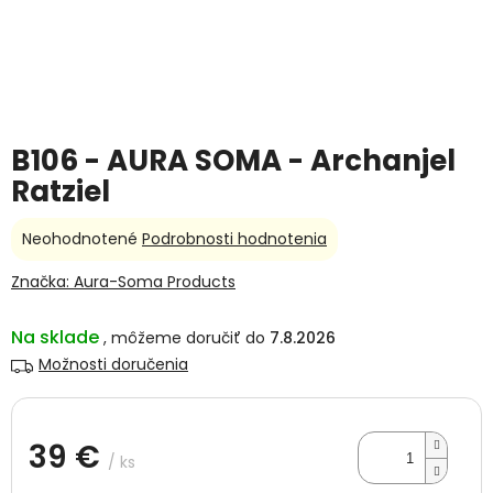
B106 - AURA SOMA - Archanjel
Ratziel
Priemerné
Neohodnotené
Podrobnosti hodnotenia
hodnotenie
produktu
Značka:
Aura-Soma Products
je
0,0
Na sklade
7.8.2026
z
5
Možnosti doručenia
hviezdičiek.
39 €
/ ks