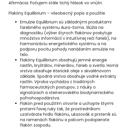
Afirmácia: Počujem stále tichý hlások vo vnútri.
Flakóny Equilibrium – všeobecný popis a použitie
Emulzie Equilibrium sú základnými produktami
farebného systému Aura-Soma. Slúžia na
diagnostiku (výber štyroch flakónov poskytuje
množstvo informácií v intuitívnej reči farieb), na
harmonizáciu energetického systému a na
podporu pocitu pohody nanášaním emulzie na
telo.
Flakóny Equilibrium obsahujú jemné energie
rastlín, kryštálov, minerálov, farieb a svetla. Horná
vrstva obsahuje éterické oleje v skvalénovom
základe. Spodná vrstva obsahuje vodné extrakty
rastlín. Výroba vychádza z tradičných
farmaceutických postupov, z náuky o
signatúrach a steinerovského biodynamického
poľnohospodárstva.
Flakón pred použitím otvorte a uchopte štyrmi
prstami ľavej ruky tak, že prostredníkom
uzatvárate hrdlo flakónu, ukazovák a prsteník sú
na ramenách flakónu a palcom podopierate
flakón zospodu.