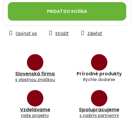
Jednotková
cena:
PRIDAŤ DO KOŠÍKA
Opýtať sa
Strážiť
Zdieľať
Slovenská firma
Prírodné produkty
s vlastnou značkou
Rýchle dodanie
Vzdelávame
Spolupracujeme
naše projekty
s našimi partnermi