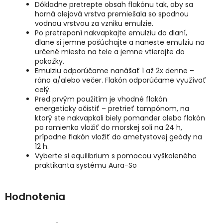
Dôkladne pretrepte obsah flakónu tak, aby sa
horná olejová vrstva premiešala so spodnou
vodnou vrstvou za vzniku emulzie.
Po pretrepaní nakvapkajte emulziu do dlaní,
dlane si jemne pošúchajte a naneste emulziu na
určené miesto na tele a jemne vtierajte do
pokožky.
Emulziu odporúčame nanášať 1 až 2x denne –
ráno a/alebo večer. Flakón odporúčame využívať
celý.
Pred prvým použitím je vhodné flakón
energeticky očistiť – pretrieť tampónom, na
ktorý ste nakvapkali biely pomander alebo flakón
po ramienka vložiť do morskej soli na 24 h,
prípadne flakón vložiť do ametystovej geódy na
12 h.
Vyberte si equilibrium s pomocou vyškoleného
praktikanta systému Aura-So