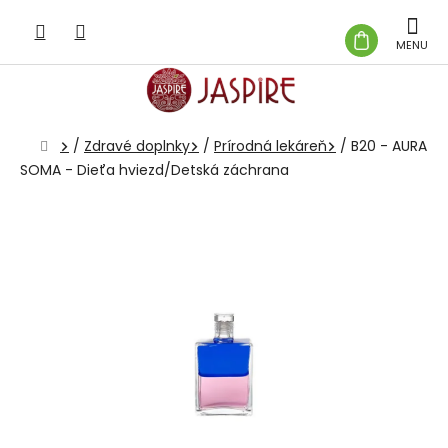
Prejsť
na
NÁKUP
obsah
KOŠÍK
Domov
/
Zdravé doplnky
/
Prírodná lekáreň
/
B20 - AURA
SOMA - Dieťa hviezd/Detská záchrana