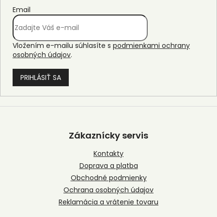
Email
Vložením e-mailu súhlasíte s
podmienkami ochrany
osobných údajov
.
PRIHLÁSIŤ SA
Z
á
p
Zákaznícky servis
ä
t
Kontakty
i
Doprava a platba
e
Obchodné podmienky
Ochrana osobných údajov
Reklamácia a vrátenie tovaru