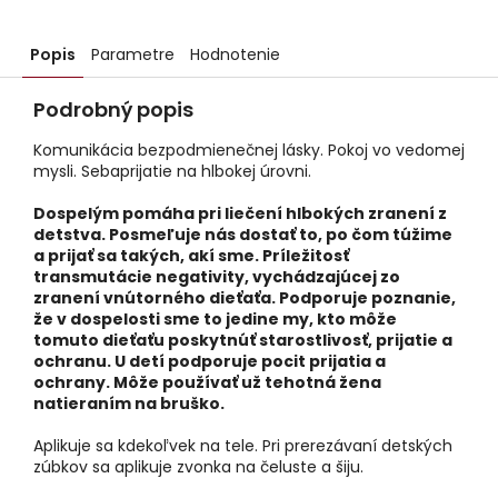
Popis
Parametre
Hodnotenie
Podrobný popis
Komunikácia bezpodmienečnej lásky. Pokoj vo vedomej
mysli. Sebaprijatie na hlbokej úrovni.
Dospelým pomáha pri liečení hlbokých zranení z
detstva. Posmeľuje nás dostať to, po čom túžime
a prijať sa takých, akí sme. Príležitosť
transmutácie negativity, vychádzajúcej zo
zranení vnútorného dieťaťa. Podporuje poznanie,
že v dospelosti sme to jedine my, kto môže
tomuto dieťaťu poskytnúť starostlivosť, prijatie a
ochranu. U detí podporuje pocit prijatia a
ochrany. Môže používať už tehotná žena
natieraním na bruško.
Aplikuje sa kdekoľvek na tele. Pri prerezávaní detských
zúbkov sa aplikuje zvonka na čeluste a šiju.