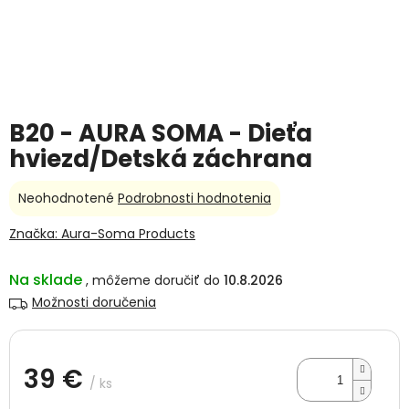
B20 - AURA SOMA - Dieťa
hviezd/Detská záchrana
Priemerné
Neohodnotené
Podrobnosti hodnotenia
hodnotenie
produktu
Značka:
Aura-Soma Products
je
0,0
Na sklade
10.8.2026
z
5
Možnosti doručenia
hviezdičiek.
39 €
/ ks