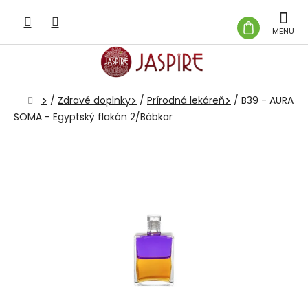
Prejsť
na
NÁKUP
obsah
KOŠÍK
Domov
/
Zdravé doplnky
/
Prírodná lekáreň
/
B39 - AURA
SOMA - Egyptský flakón 2/Bábkar