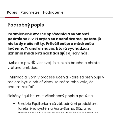
Popis
Parametre
Hodnotenie
Podrobný popis
Podmienené vzorce správania a okolnosti
podmienok, v ktorých sa nachádzame, poťahujú
niekedy naše nitky. Príležitosť pre múdrosť a
liečenie. Transformácia, ktorá vychádza z
uznania múdrosti nachádzajúcej sa v nás.
Aplikujte pozdĺž vlasovej línie, okolo brucha a chrbta
vrátane chrbtice.
Afirmácia: Som v procese učenia, ktoré sa prehlbuje v
mojom bytí a odtiaľ viem, že mám toho veľa, čo
chcem zdieľať.
Flakóny Equilibrium – všeobecný popis a použitie
Emulzie Equilibrium sú základnými produktami
farebného systému Aura-Soma. Slúžia na