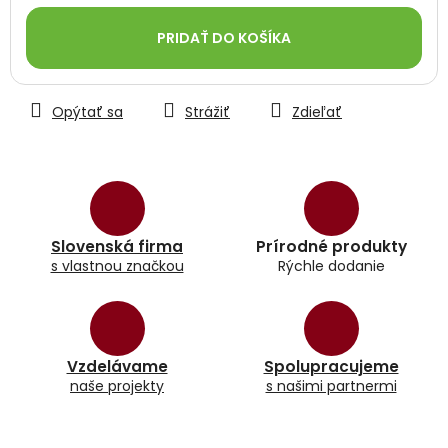
Jednotková
cena:
PRIDAŤ DO KOŠÍKA
Opýtať sa
Strážiť
Zdieľať
Slovenská firma
Prírodné produkty
s vlastnou značkou
Rýchle dodanie
Vzdelávame
Spolupracujeme
naše projekty
s našimi partnermi