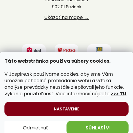
902 01 Pezinok
Ukázať na mape →
Táto webstránka používa súbory cookies.
V Jaspire.sk používame cookies, aby sme Vám
umožnili pohodlné prehliadanie webu a vďaka
analýze prevádzky neustále zlepšovali jeho funkcie,
výkon a použiteľnosť. Viac informácií nájdete
>>> TU
.
Vytvoril Shoptet
|
Upravil Balkys
NASTAVENIE
Copyright 2026
Jaspire.sk
. Všetky práva vyhradené.
Odmietnuť
SÚHLASÍM
Upraviť nastavenie cookies