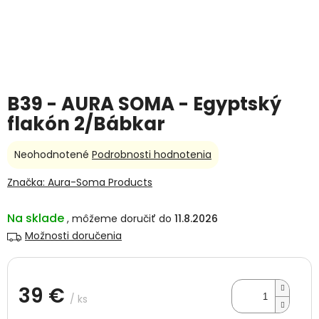
B39 - AURA SOMA - Egyptský
flakón 2/Bábkar
Priemerné
Neohodnotené
Podrobnosti hodnotenia
hodnotenie
produktu
Značka:
Aura-Soma Products
je
0,0
Na sklade
11.8.2026
z
5
Možnosti doručenia
hviezdičiek.
39 €
/ ks