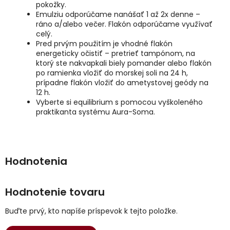
pokožky.
Emulziu odporúčame nanášať 1 až 2x denne –
ráno a/alebo večer. Flakón odporúčame využívať
celý.
Pred prvým použitím je vhodné flakón
energeticky očistiť – pretrieť tampónom, na
ktorý ste nakvapkali biely pomander alebo flakón
po ramienka vložiť do morskej soli na 24 h,
prípadne flakón vložiť do ametystovej geódy na
12 h.
Vyberte si equilibrium s pomocou vyškoleného
praktikanta systému Aura-Soma.
Hodnotenie tovaru
Buďte prvý, kto napíše príspevok k tejto položke.