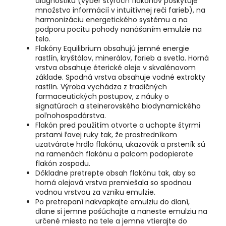
diagnostiku (výber štyroch flakónov poskytuje
množstvo informácií v intuitívnej reči farieb), na
harmonizáciu energetického systému a na
podporu pocitu pohody nanášaním emulzie na
telo.
Flakóny Equilibrium obsahujú jemné energie
rastlín, kryštálov, minerálov, farieb a svetla. Horná
vrstva obsahuje éterické oleje v skvalénovom
základe. Spodná vrstva obsahuje vodné extrakty
rastlín. Výroba vychádza z tradičných
farmaceutických postupov, z náuky o
signatúrach a steinerovského biodynamického
poľnohospodárstva.
Flakón pred použitím otvorte a uchopte štyrmi
prstami ľavej ruky tak, že prostredníkom
uzatvárate hrdlo flakónu, ukazovák a prsteník sú
na ramenách flakónu a palcom podopierate
flakón zospodu.
Dôkladne pretrepte obsah flakónu tak, aby sa
horná olejová vrstva premiešala so spodnou
vodnou vrstvou za vzniku emulzie.
Po pretrepaní nakvapkajte emulziu do dlaní,
dlane si jemne pošúchajte a naneste emulziu na
určené miesto na tele a jemne vtierajte do