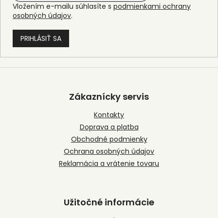
Vložením e-mailu súhlasíte s
podmienkami ochrany
osobných údajov
.
PRIHLÁSIŤ SA
Z
á
p
Zákaznícky servis
ä
t
Kontakty
i
Doprava a platba
e
Obchodné podmienky
Ochrana osobných údajov
Reklamácia a vrátenie tovaru
Užitočné informácie