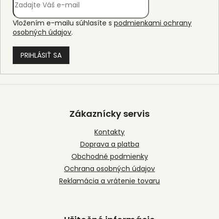
Vložením e-mailu súhlasíte s
podmienkami ochrany
osobných údajov
.
PRIHLÁSIŤ SA
Z
á
p
Zákaznícky servis
ä
t
Kontakty
i
Doprava a platba
e
Obchodné podmienky
Ochrana osobných údajov
Reklamácia a vrátenie tovaru