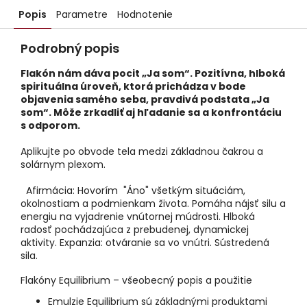
Popis
Parametre
Hodnotenie
Podrobný popis
Flakón nám dáva pocit „Ja som“. Pozitívna, hlboká
spirituálna úroveň, ktorá prichádza v bode
objavenia samého seba, pravdivá podstata „Ja
som“. Môže zrkadliť aj hľadanie sa a konfrontáciu
s odporom.
Aplikujte po obvode tela medzi základnou čakrou a
solárnym plexom.
Afirmácia: Hovorím "Áno" všetkým situáciám,
okolnostiam a podmienkam života. Pomáha nájsť silu a
energiu na vyjadrenie vnútornej múdrosti. Hlboká
radosť pochádzajúca z prebudenej, dynamickej
aktivity. Expanzia: otváranie sa vo vnútri. Sústredená
sila.
Flakóny Equilibrium – všeobecný popis a použitie
Emulzie Equilibrium sú základnými produktami