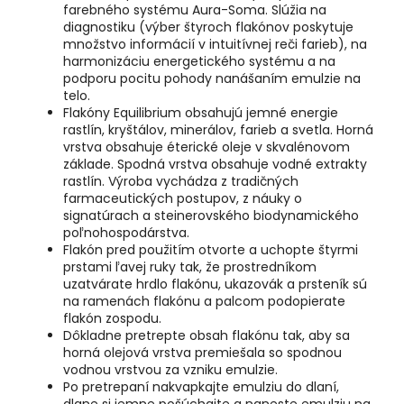
farebného systému Aura-Soma. Slúžia na
diagnostiku (výber štyroch flakónov poskytuje
množstvo informácií v intuitívnej reči farieb), na
harmonizáciu energetického systému a na
podporu pocitu pohody nanášaním emulzie na
telo.
Flakóny Equilibrium obsahujú jemné energie
rastlín, kryštálov, minerálov, farieb a svetla. Horná
vrstva obsahuje éterické oleje v skvalénovom
základe. Spodná vrstva obsahuje vodné extrakty
rastlín. Výroba vychádza z tradičných
farmaceutických postupov, z náuky o
signatúrach a steinerovského biodynamického
poľnohospodárstva.
Flakón pred použitím otvorte a uchopte štyrmi
prstami ľavej ruky tak, že prostredníkom
uzatvárate hrdlo flakónu, ukazovák a prsteník sú
na ramenách flakónu a palcom podopierate
flakón zospodu.
Dôkladne pretrepte obsah flakónu tak, aby sa
horná olejová vrstva premiešala so spodnou
vodnou vrstvou za vzniku emulzie.
Po pretrepaní nakvapkajte emulziu do dlaní,