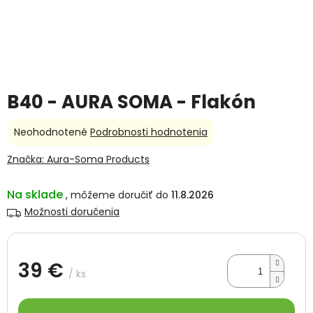
B40 - AURA SOMA - Flakón
Priemerné
Neohodnotené
Podrobnosti hodnotenia
hodnotenie
produktu
Značka:
Aura-Soma Products
je
0,0
Na sklade
11.8.2026
z
5
Možnosti doručenia
hviezdičiek.
39 €
/ ks
Jednotková
cena: