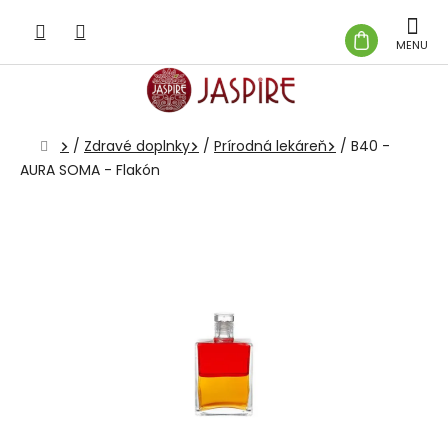
Prejsť
na
NÁKUP
obsah
KOŠÍK
Domov
/
Zdravé doplnky
/
Prírodná lekáreň
/
B40 -
AURA SOMA - Flakón