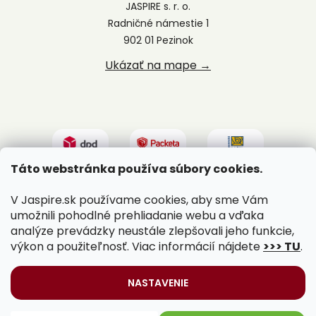
JASPIRE s. r. o.
Radničné námestie 1
902 01 Pezinok
Ukázať na mape →
Táto webstránka používa súbory cookies.
V Jaspire.sk používame cookies, aby sme Vám
umožnili pohodlné prehliadanie webu a vďaka
analýze prevádzky neustále zlepšovali jeho funkcie,
výkon a použiteľnosť. Viac informácií nájdete
>>> TU
.
Vytvoril Shoptet
|
Upravil Balkys
NASTAVENIE
Copyright 2026
Jaspire.sk
. Všetky práva vyhradené.