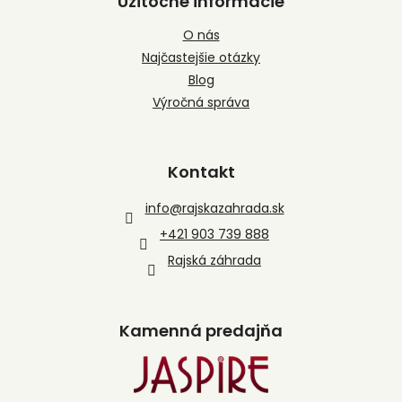
Užitočné informácie
O nás
Najčastejšie otázky
Blog
Výročná správa
Kontakt
info
@
rajskazahrada.sk
+421 903 739 888
Rajská záhrada
Kamenná predajňa