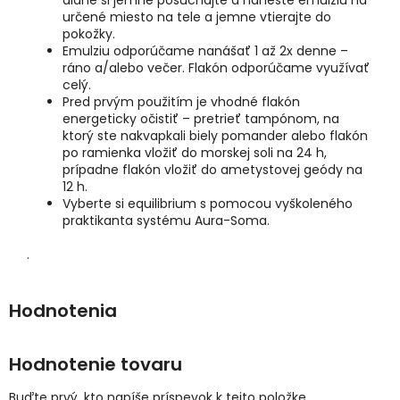
dlane si jemne pošúchajte a naneste emulziu na
určené miesto na tele a jemne vtierajte do
pokožky.
Emulziu odporúčame nanášať 1 až 2x denne –
ráno a/alebo večer. Flakón odporúčame využívať
celý.
Pred prvým použitím je vhodné flakón
energeticky očistiť – pretrieť tampónom, na
ktorý ste nakvapkali biely pomander alebo flakón
po ramienka vložiť do morskej soli na 24 h,
prípadne flakón vložiť do ametystovej geódy na
12 h.
Vyberte si equilibrium s pomocou vyškoleného
praktikanta systému Aura-Soma.
.
Hodnotenie tovaru
Buďte prvý, kto napíše príspevok k tejto položke.