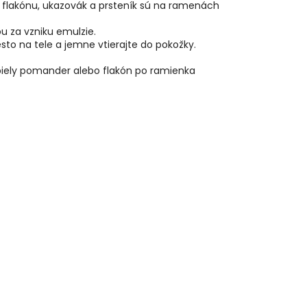
o flakónu, ukazovák a prsteník sú na ramenách
u za vzniku emulzie.
to na tele a jemne vtierajte do pokožky.
 biely pomander alebo flakón po ramienka