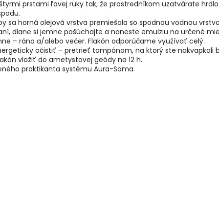
štyrmi prstami ľavej ruky tak, že prostredníkom uzatvárate hrdl
spodu.
by sa horná olejová vrstva premiešala so spodnou vodnou vrstvo
aní, dlane si jemne pošúchajte a naneste emulziu na určené mies
ne – ráno a/alebo večer. Flakón odporúčame využívať celý.
ergeticky očistiť – pretrieť tampónom, na ktorý ste nakvapkali
flakón vložiť do ametystovej geódy na 12 h.
leného praktikanta systému Aura-Soma.