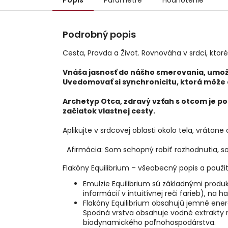
Popis
Parametre
Hodnotenie
Podrobný popis
Cesta, Pravda a Život. Rovnováha v srdci, ktor
Vnáša jasnosť do nášho smerovania, umožňu
Uvedomovať si synchronicitu, ktorá môže
Archetyp Otca, zdravý vzťah s otcom je po
začiatok vlastnej cesty.
Aplikujte v srdcovej oblasti okolo tela, vrátane
Afirmácia: Som schopný robiť rozhodnutia, som
Flakóny Equilibrium – všeobecný popis a použit
Emulzie Equilibrium sú základnými prod
informácií v intuitívnej reči farieb), 
Flakóny Equilibrium obsahujú jemné energi
Spodná vrstva obsahuje vodné extrakty r
biodynamického poľnohospodárstva.