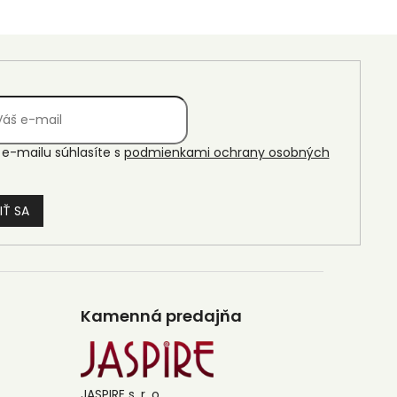
e-mailu súhlasíte s
podmienkami ochrany osobných
IŤ SA
Kamenná predajňa
JASPIRE s. r. o.