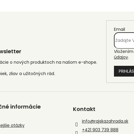
Email
sletter
Vložením 
údajov
.
mácie o nových produktoch na našom e-shope.
PRIHLÁS
čné informácie
Kontakt
info
@
rajskazahrada.sk
ejšie otázky
+421 903 739 888