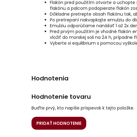
Flakón pred použitím otvorte a uchopte 
flakónu a palcom podopierate flakón zo
Dôkladne pretrepte obsah flakónu tak, a
Po pretrepaní nakvapkajte emulziu do dl
Emulziu odporúčame nanášať 1 až 2x den
Pred prvým použitím je vhodné flakón en
vložiť do morskej soli na 24 h, prípadne 
Vyberte si equilibrium s pomocou vyško
Hodnotenie tovaru
Buďte prvý, kto napíše príspevok k tejto položke.
PRIDAŤ HODNOTENIE