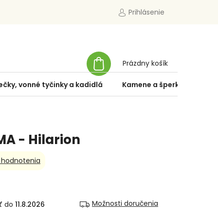
Prihlásenie
NÁKUPNÝ
Prázdny košík
KOŠÍK
ečky, vonné tyčinky a kadidlá
Kamene a šperky
Špe
A - Hilarion
 hodnotenia
Možnosti doručenia
11.8.2026