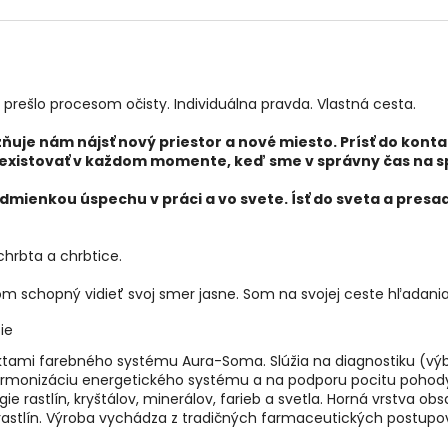
é prešlo procesom očisty. Individuálna pravda. Vlastná cesta.
je nám nájsť nový priestor a nové miesto. Prísť do kontak
 existovať v každom momente, keď sme v správny čas na 
dmienkou úspechu v práci a vo svete. Ísť do sveta a presad
 chrbta a chrbtice.
 schopný vidieť svoj smer jasne. Som na svojej ceste hľadania 
ie
uktami farebného systému Aura-Soma. Slúžia na diagnostiku (vý
na harmonizáciu energetického systému a na podporu pocitu poho
e rastlín, kryštálov, minerálov, farieb a svetla. Horná vrstva ob
astlín. Výroba vychádza z tradičných farmaceutických postupov