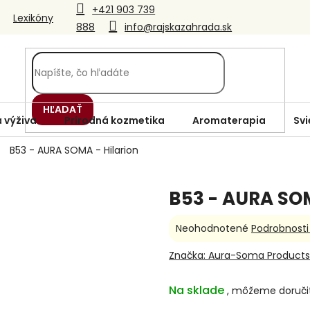
+421 903 739
Lexikóny
888
info@rajskazahrada.sk
HĽADAŤ
 výživa
Prírodná kozmetika
Aromaterapia
Svi
B53 - AURA SOMA - Hilarion
B53 - AURA SOM
Priemerné
Neohodnotené
Podrobnosti
hodnotenie
produktu
Značka:
Aura-Soma Products
je
0,0
Na sklade
z
5