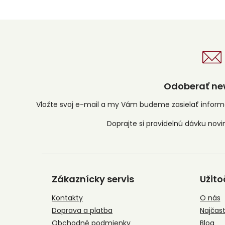
Odoberať new
Vložte svoj e-mail a my Vám budeme zasielať infor
Z
á
Zákaznícky servis
Užito
p
ä
Kontakty
O nás
t
Doprava a platba
Najčast
i
Obchodné podmienky
Blog