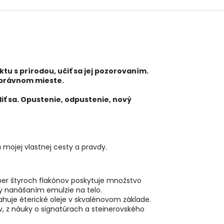
tu s prírodou, učiť sa jej pozorovaním.
správnom mieste.
iť sa. Opustenie, odpustenie, nový
mojej vlastnej cesty a pravdy.
ber štyroch flakónov poskytuje množstvo
dy nanášaním emulzie na telo.
sahuje éterické oleje v skvalénovom základe.
, z náuky o signatúrach a steinerovského