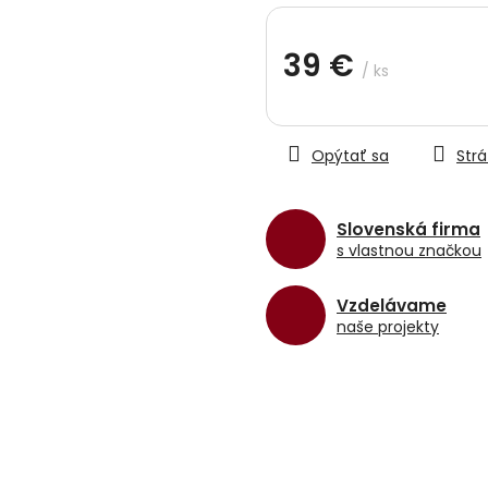
hviezdičiek.
39 €
/ ks
Jednotková
cena:
Opýtať sa
Strá
Slovenská firma
s vlastnou značkou
Vzdelávame
naše projekty