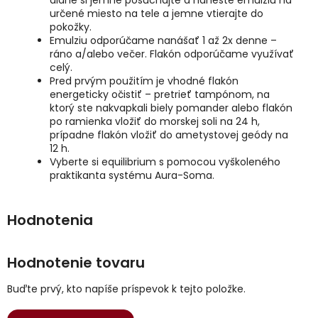
dlane si jemne pošúchajte a naneste emulziu na
určené miesto na tele a jemne vtierajte do
pokožky.
Emulziu odporúčame nanášať 1 až 2x denne –
ráno a/alebo večer. Flakón odporúčame využívať
celý.
Pred prvým použitím je vhodné flakón
energeticky očistiť – pretrieť tampónom, na
ktorý ste nakvapkali biely pomander alebo flakón
po ramienka vložiť do morskej soli na 24 h,
prípadne flakón vložiť do ametystovej geódy na
12 h.
Vyberte si equilibrium s pomocou vyškoleného
praktikanta systému Aura-Soma.
Hodnotenie tovaru
Buďte prvý, kto napíše príspevok k tejto položke.