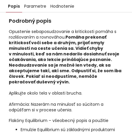
Popis
Parametre
Hodnotenie
Podrobný popis
Opustenie sebaposudzovanie a kritickosti pomáha s
rozlišovaním a rovnováhou.
Pomáha prekonať
kritickosť voči sebe a druhým, prijať omyly
minulosti na ceste učenia sa. Vidieť chyby
v minulosti, keď sa nám nedarilo dosiahnuť svoje
očakávania, ako lekcie prinášajúce poznanie.
Neodsudzovanie sa je možné len vtedy, ak sa
akceptujeme takí, akí sme. Odpustiť si, že som iba
človek. Pokiaľ si neodpustíme, nemôže
pokračovať duševný vývin.
Aplikujte okolo tela v oblasti brucha.
Afirmácia: Nazerám na minulosť so súcitom a
odpúšťam si v procese učenia.
Flakóny Equilibrium – všeobecný popis a použitie
Emulzie Equilibrium sú základnými produktami