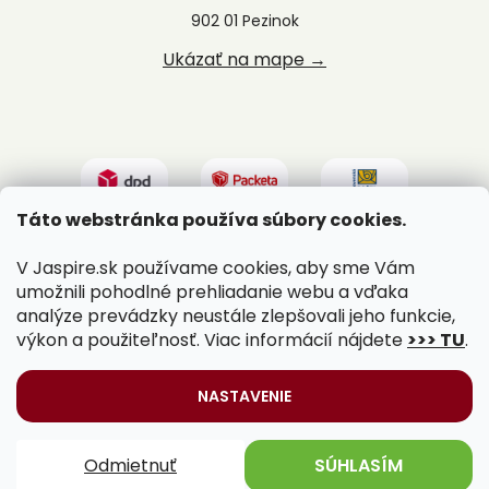
902 01 Pezinok
Ukázať na mape →
Táto webstránka používa súbory cookies.
V Jaspire.sk používame cookies, aby sme Vám
umožnili pohodlné prehliadanie webu a vďaka
analýze prevádzky neustále zlepšovali jeho funkcie,
výkon a použiteľnosť. Viac informácií nájdete
>>> TU
.
Vytvoril Shoptet
|
Upravil Balkys
NASTAVENIE
Copyright 2026
Jaspire.sk
. Všetky práva vyhradené.
Odmietnuť
SÚHLASÍM
Upraviť nastavenie cookies