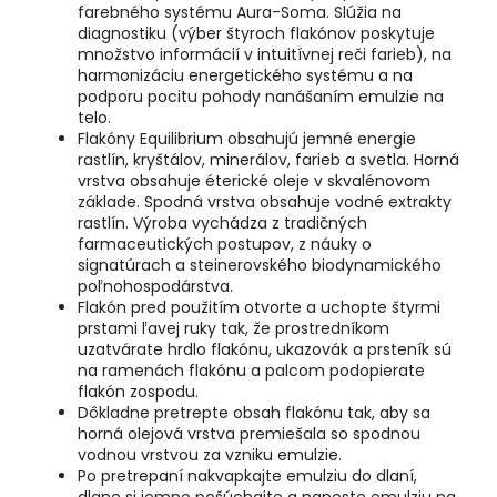
farebného systému Aura-Soma. Slúžia na
diagnostiku (výber štyroch flakónov poskytuje
množstvo informácií v intuitívnej reči farieb), na
harmonizáciu energetického systému a na
podporu pocitu pohody nanášaním emulzie na
telo.
Flakóny Equilibrium obsahujú jemné energie
rastlín, kryštálov, minerálov, farieb a svetla. Horná
vrstva obsahuje éterické oleje v skvalénovom
základe. Spodná vrstva obsahuje vodné extrakty
rastlín. Výroba vychádza z tradičných
farmaceutických postupov, z náuky o
signatúrach a steinerovského biodynamického
poľnohospodárstva.
Flakón pred použitím otvorte a uchopte štyrmi
prstami ľavej ruky tak, že prostredníkom
uzatvárate hrdlo flakónu, ukazovák a prsteník sú
na ramenách flakónu a palcom podopierate
flakón zospodu.
Dôkladne pretrepte obsah flakónu tak, aby sa
horná olejová vrstva premiešala so spodnou
vodnou vrstvou za vzniku emulzie.
Po pretrepaní nakvapkajte emulziu do dlaní,