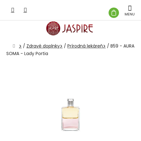
Prejsť
na
NÁKUP
obsah
KOŠÍK
Domov
/
Zdravé doplnky
/
Prírodná lekáreň
/
B59 - AURA
SOMA - Lady Portia