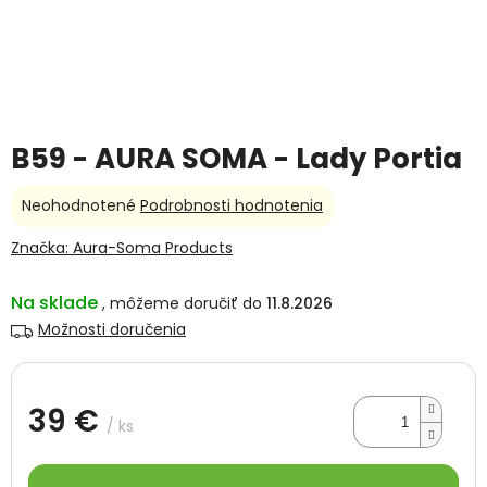
B59 - AURA SOMA - Lady Portia
Priemerné
Neohodnotené
Podrobnosti hodnotenia
hodnotenie
produktu
Značka:
Aura-Soma Products
je
0,0
Na sklade
11.8.2026
z
5
Možnosti doručenia
hviezdičiek.
39 €
/ ks
Jednotková
cena: