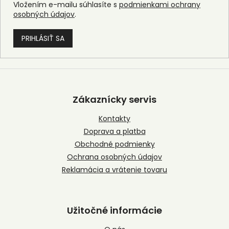
Vložením e-mailu súhlasíte s
podmienkami ochrany
osobných údajov
.
PRIHLÁSIŤ SA
Z
á
p
Zákaznícky servis
ä
t
Kontakty
i
Doprava a platba
e
Obchodné podmienky
Ochrana osobných údajov
Reklamácia a vrátenie tovaru
Užitočné informácie