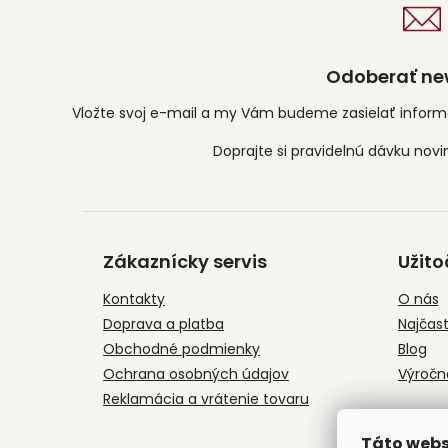
Odoberať new
Vložte svoj e-mail a my Vám budeme zasielať infor
Z
á
Zákaznícky servis
Užito
p
ä
Kontakty
O nás
t
Doprava a platba
Najčast
i
e
Obchodné podmienky
Blog
Ochrana osobných údajov
Výročn
Reklamácia a vrátenie tovaru
Táto webs