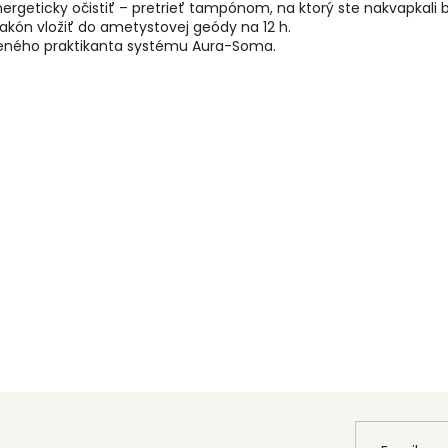
ergeticky očistiť – pretrieť tampónom, na ktorý ste nakvapkali
flakón vložiť do ametystovej geódy na 12 h.
leného praktikanta systému Aura-Soma.