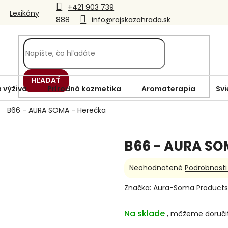
+421 903 739
Lexikóny
888
info@rajskazahrada.sk
HĽADAŤ
 výživa
Prírodná kozmetika
Aromaterapia
Svi
B66 - AURA SOMA - Herečka
B66 - AURA SO
Priemerné
Neohodnotené
Podrobnosti
hodnotenie
produktu
Značka:
Aura-Soma Products
je
0,0
Na sklade
z
5