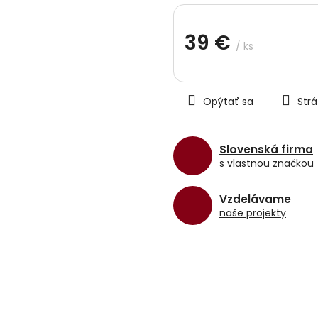
hviezdičiek.
39 €
/ ks
Jednotková
cena:
Opýtať sa
Strá
Slovenská firma
s vlastnou značkou
Vzdelávame
naše projekty