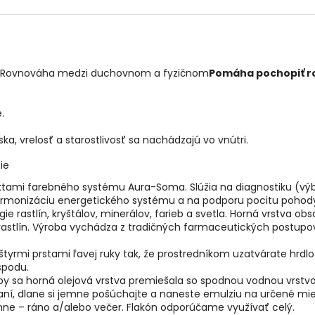
. Rovnováha medzi duchovnom a fyzičnom
Pomáha pochopiť rol
.
a, vrelosť a starostlivosť sa nachádzajú vo vnútri.
ie
uktami farebného systému Aura-Soma. Slúžia na diagnostiku (vý
na harmonizáciu energetického systému a na podporu pocitu poho
e rastlín, kryštálov, minerálov, farieb a svetla. Horná vrstva ob
astlín. Výroba vychádza z tradičných farmaceutických postupov
štyrmi prstami ľavej ruky tak, že prostredníkom uzatvárate hrdl
spodu.
by sa horná olejová vrstva premiešala so spodnou vodnou vrstvo
aní, dlane si jemne pošúchajte a naneste emulziu na určené mies
ne – ráno a/alebo večer. Flakón odporúčame využívať celý.