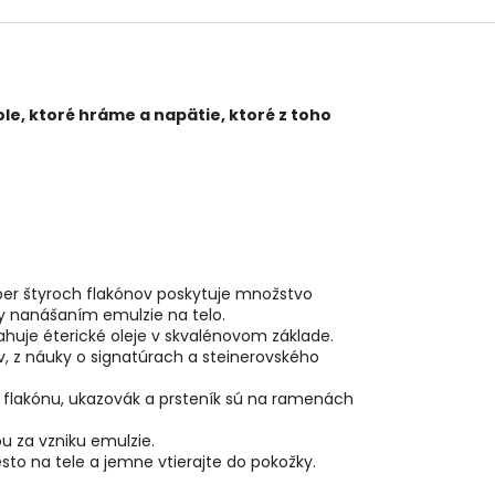
e, ktoré hráme a napätie, ktoré z toho
ber štyroch flakónov poskytuje množstvo
dy nanášaním emulzie na telo.
sahuje éterické oleje v skvalénovom základe.
, z náuky o signatúrach a steinerovského
o flakónu, ukazovák a prsteník sú na ramenách
u za vzniku emulzie.
to na tele a jemne vtierajte do pokožky.