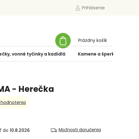
Prihlásenie
NÁKUPNÝ
Prázdny košík
KOŠÍK
ečky, vonné tyčinky a kadidlá
Kamene a šperky
Špe
MA - Herečka
 hodnotenia
Možnosti doručenia
10.8.2026