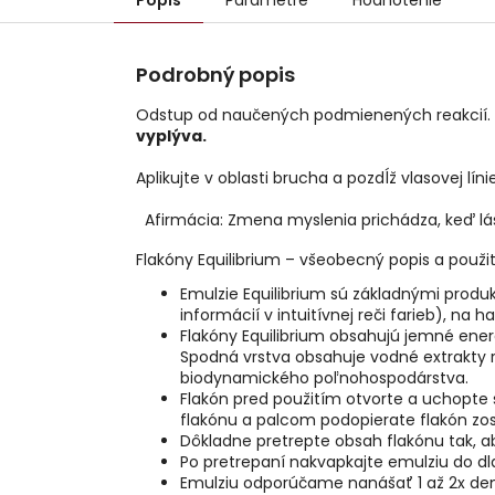
Popis
Parametre
Hodnotenie
Podrobný popis
Odstup od naučených podmienených reakcií
vyplýva.
Aplikujte v oblasti brucha a pozdĺž vlasovej línie
Afirmácia: Zmena myslenia prichádza, keď lásk
Flakóny Equilibrium – všeobecný popis a použit
Emulzie Equilibrium sú základnými prod
informácií v intuitívnej reči farieb), 
Flakóny Equilibrium obsahujú jemné energi
Spodná vrstva obsahuje vodné extrakty r
biodynamického poľnohospodárstva.
Flakón pred použitím otvorte a uchopte 
flakónu a palcom podopierate flakón zo
Dôkladne pretrepte obsah flakónu tak, a
Po pretrepaní nakvapkajte emulziu do dl
Emulziu odporúčame nanášať 1 až 2x den