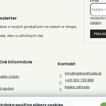
Email
sletter
Vložením 
údajov
.
mácie o nových produktoch na našom e-shope.
PRIHLÁS
čné informácie
Kontakt
info
@
rajskazahrada.sk
ejšie otázky
+421 903 739 888
Rajská záhrada
á správa
tránka používa súbory cookies.