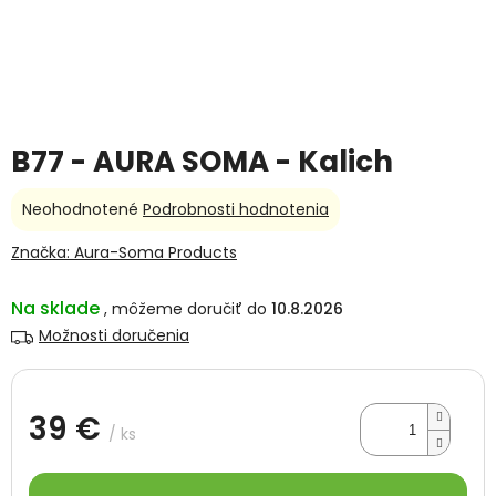
B77 - AURA SOMA - Kalich
Priemerné
Neohodnotené
Podrobnosti hodnotenia
hodnotenie
produktu
Značka:
Aura-Soma Products
je
0,0
Na sklade
10.8.2026
z
5
Možnosti doručenia
hviezdičiek.
39 €
/ ks
Jednotková
cena: