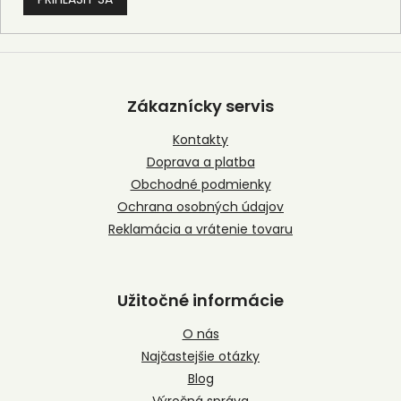
Z
á
p
Zákaznícky servis
ä
t
Kontakty
i
Doprava a platba
e
Obchodné podmienky
Ochrana osobných údajov
Reklamácia a vrátenie tovaru
Užitočné informácie
O nás
Najčastejšie otázky
Blog