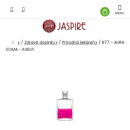
Prejsť
na
NÁKUP
obsah
KOŠÍK
Domov
/
Zdravé doplnky
/
Prírodná lekáreň
/
B77 - AURA
SOMA - Kalich