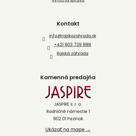
Výročná správa
Kontakt
info
@
rajskazahrada.sk
+421 903 739 888
Rajská záhrada
Kamenná predajňa
JASPIRE s. r. o.
Radničné námestie 1
902 01 Pezinok
Ukázať na mape →