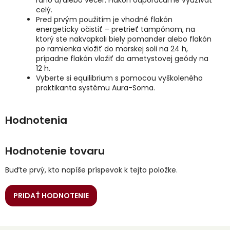
ráno a/alebo večer. Flakón odporúčame využívať
celý.
Pred prvým použitím je vhodné flakón
energeticky očistiť – pretrieť tampónom, na
ktorý ste nakvapkali biely pomander alebo flakón
po ramienka vložiť do morskej soli na 24 h,
prípadne flakón vložiť do ametystovej geódy na
12 h.
Vyberte si equilibrium s pomocou vyškoleného
praktikanta systému Aura-Soma.
Hodnotenie tovaru
Buďte prvý, kto napíše príspevok k tejto položke.
PRIDAŤ HODNOTENIE