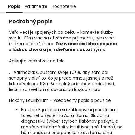
Popis
Parametre
Hodnotenie
Podrobný popis
Veľa vecí je spojených do celku v kontexte služby
svetlu. Čím viac sa otvárame prijímaniu, tým viac
môžeme prijať zhora.
Zažívanie čistého spojenia
s láskou zhora a jej zdieľanie s ostatnými.
Aplikujte kdekoľvek na tele
. Afirmácia: Opúšťam svoje ilúzie, aby som bol
schopný vidieť to, čo je predo mnou jasnejšie než
kdekoľvek predtým.Som plný príbehov z minulosti,
liečim sa svetlom a dokonalou láskou zhora.
Flakóny Equilibrium – všeobecný popis a použitie
Emulzie Equilibrium sú základnými produktami
farebného systému Aura-Soma. Slúžia na
diagnostiku (výber štyroch flakónov poskytuje
množstvo informácií v intuitívnej reči farieb), na
harmonizáciu energetického systému a na