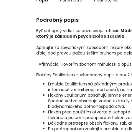
Popis
Parametre
Hodnotenie
Podrobný popis
Byť schopný vidieť sa poza svoju reflexiu.
Múdro
ktorý je základom psychického zdravia.
Aplikujte sa špecifickým spôsobom: najprv ok
ďalej pod pravou pažou širším pruhom po cele
Afirmácia: Hovorím zbohom minulosti a opúšťa
Flakóny Equilibrium – všeobecný popis a použit
Emulzie Equilibrium sú základnými prod
informácií v intuitívnej reči farieb), 
Flakóny Equilibrium obsahujú jemné energi
Spodná vrstva obsahuje vodné extrakty r
biodynamického poľnohospodárstva.
Flakón pred použitím otvorte a uchopte 
flakónu a palcom podopierate flakón zo
Dôkladne pretrepte obsah flakónu tak, a
Po pretrepaní nakvapkajte emulziu do dl