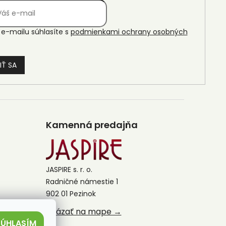
e-mailu súhlasíte s
podmienkami ochrany osobných
IŤ SA
Kamenná predajňa
JASPIRE s. r. o.
Radničné námestie 1
902 01 Pezinok
Ukázať na mape →
SÚHLASÍM