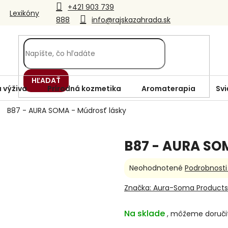
+421 903 739
Lexikóny
888
info@rajskazahrada.sk
HĽADAŤ
 výživa
Prírodná kozmetika
Aromaterapia
Svi
B87 - AURA SOMA - Múdrosť lásky
B87 - AURA SO
Priemerné
Neohodnotené
Podrobnosti
hodnotenie
produktu
Značka:
Aura-Soma Products
je
0,0
Na sklade
z
5