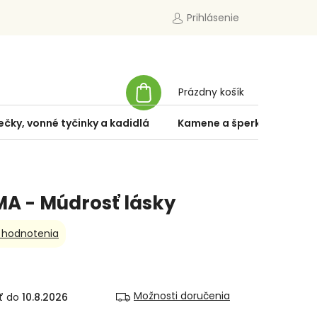
Prihlásenie
NÁKUPNÝ
Prázdny košík
KOŠÍK
ečky, vonné tyčinky a kadidlá
Kamene a šperky
Špe
MA - Múdrosť lásky
 hodnotenia
Možnosti doručenia
10.8.2026