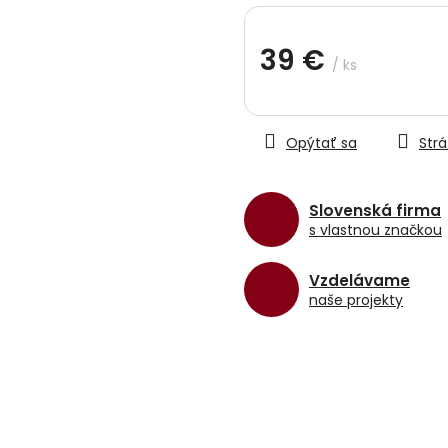
hviezdičiek.
39 €
/ ks
Jednotková
cena:
Opýtať sa
Strá
Slovenská firma
s vlastnou značkou
Vzdelávame
naše projekty