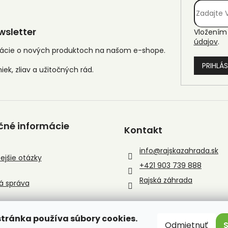
sletter
Vložením 
údajov
.
mácie o nových produktoch na našom e-shope.
PRIHLÁS
čné informácie
Kontakt
info
@
rajskazahrada.sk
ejšie otázky
+421 903 739 888
Rajská záhrada
á správa
tránka používa súbory cookies.
Odmietnuť