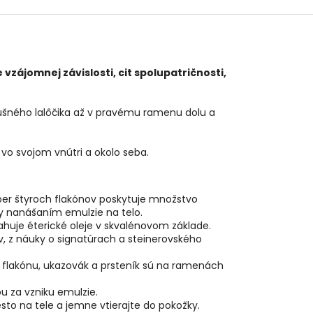
vzájomnej závislosti, cit spolupatričnosti,
 ušného lalôčika až v pravému ramenu dolu a
vo svojom vnútri a okolo seba.
ber štyroch flakónov poskytuje množstvo
dy nanášaním emulzie na telo.
sahuje éterické oleje v skvalénovom základe.
, z náuky o signatúrach a steinerovského
o flakónu, ukazovák a prsteník sú na ramenách
u za vzniku emulzie.
to na tele a jemne vtierajte do pokožky.