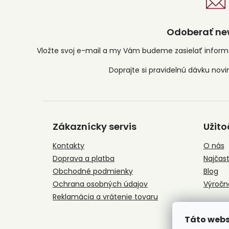
Odoberať new
Vložte svoj e-mail a my Vám budeme zasielať infor
Z
á
Zákaznícky servis
Užito
p
ä
Kontakty
O nás
t
Doprava a platba
Najčast
i
e
Obchodné podmienky
Blog
Ochrana osobných údajov
Výročn
Reklamácia a vrátenie tovaru
Táto webs