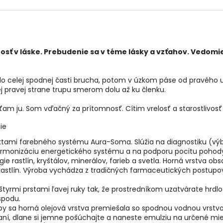
sť v láske. Prebudenie sa v téme lásky a vzťahov. Vedomie 
olo celej spodnej časti brucha, potom v úzkom páse od pravého
j pravej strane trupu smerom dolu až ku členku.
m ju. Som vďačný za prítomnosť. Cítim vrelosť a starostlivosť 
ie
uktami farebného systému Aura-Soma. Slúžia na diagnostiku (vý
na harmonizáciu energetického systému a na podporu pocitu poho
e rastlín, kryštálov, minerálov, farieb a svetla. Horná vrstva ob
astlín. Výroba vychádza z tradičných farmaceutických postupov
štyrmi prstami ľavej ruky tak, že prostredníkom uzatvárate hrdl
spodu.
by sa horná olejová vrstva premiešala so spodnou vodnou vrstvo
aní, dlane si jemne pošúchajte a naneste emulziu na určené mies