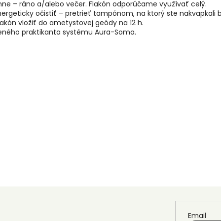
ne – ráno a/alebo večer. Flakón odporúčame využívať celý.
ergeticky očistiť – pretrieť tampónom, na ktorý ste nakvapkali
flakón vložiť do ametystovej geódy na 12 h.
leného praktikanta systému Aura-Soma.
Email