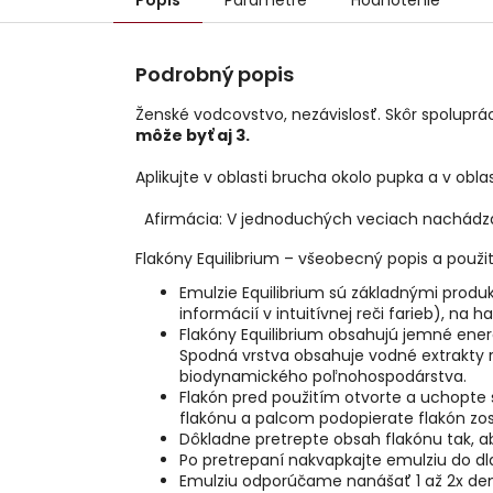
Popis
Parametre
Hodnotenie
Podrobný popis
Ženské vodcovstvo, nezávislosť. Skôr spolupráca
môže byť aj 3.
Aplikujte v oblasti brucha okolo pupka a v oblas
Afirmácia: V jednoduchých veciach nachádz
Flakóny Equilibrium – všeobecný popis a použit
Emulzie Equilibrium sú základnými prod
informácií v intuitívnej reči farieb), 
Flakóny Equilibrium obsahujú jemné energi
Spodná vrstva obsahuje vodné extrakty r
biodynamického poľnohospodárstva.
Flakón pred použitím otvorte a uchopte 
flakónu a palcom podopierate flakón zo
Dôkladne pretrepte obsah flakónu tak, a
Po pretrepaní nakvapkajte emulziu do dl
Emulziu odporúčame nanášať 1 až 2x den