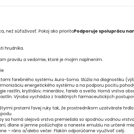
, než súťaživosť. Pokoj ako priorita
Podporuje spoluprácu nami
ti hrudníka.
am pravdu a vedomie, ktoré je mojim naplnením.
ie
uktami farebného systému Aura-Soma. Slúžia na diagnostiku (vý
na harmonizáciu energetického systému a na podporu pocitu poho
e rastlín, kryštálov, minerálov, farieb a svetla. Horná vrstva ob
astlín. Výroba vychádza z tradičných farmaceutických postupov
štyrmi prstami ľavej ruky tak, že prostredníkom uzatvárate hrdl
spodu.
by sa horná olejová vrstva premiešala so spodnou vodnou vrstvo
aní, dlane si jemne pošúchajte a naneste emulziu na určené mies
ne – ráno a/alebo večer. Flakón odporúčame využívať celý.