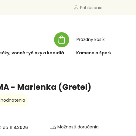
Prihlásenie
NÁKUPNÝ
Prázdny košík
KOŠÍK
ečky, vonné tyčinky a kadidlá
Kamene a šperky
Špe
A - Marienka (Gretel)
 hodnotenia
Možnosti doručenia
11.8.2026