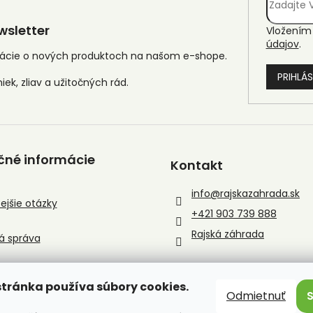
sletter
Vložením 
údajov
.
mácie o nových produktoch na našom e-shope.
PRIHLÁS
čné informácie
Kontakt
info
@
rajskazahrada.sk
ejšie otázky
+421 903 739 888
Rajská záhrada
á správa
tránka používa súbory cookies.
Odmietnuť