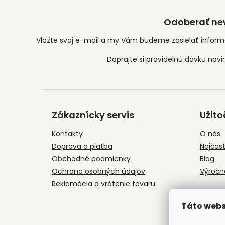
Odoberať new
Vložte svoj e-mail a my Vám budeme zasielať infor
Z
á
Zákaznícky servis
Užito
p
ä
Kontakty
O nás
t
Doprava a platba
Najčast
i
e
Obchodné podmienky
Blog
Ochrana osobných údajov
Výročn
Reklamácia a vrátenie tovaru
Táto webs