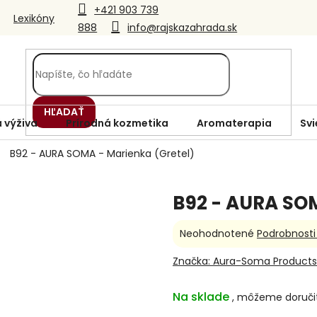
+421 903 739
Lexikóny
888
info@rajskazahrada.sk
HĽADAŤ
 výživa
Prírodná kozmetika
Aromaterapia
Svi
B92 - AURA SOMA - Marienka (Gretel)
B92 - AURA SOM
Priemerné
Neohodnotené
Podrobnosti
hodnotenie
produktu
Značka:
Aura-Soma Products
je
0,0
Na sklade
z
5