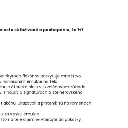
esto súťaživosti a pochopenie, že 1+1
ber štyroch flakónov poskytuje množstvo
dy nanášaním emulzie na telo.
sahuje éterické oleje v skvalénovom základe.
, z náuky o signatúrach a steinerovského
o flakónu, ukazovák a prsteník sú na ramenách
u za vzniku emulzie.
to na tele a jemne vtierajte do pokožky.