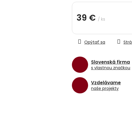
hviezdičiek.
39 €
/ ks
Jednotková
cena:
Opýtať sa
Strá
Slovenská firma
s vlastnou značkou
Vzdelávame
naše projekty