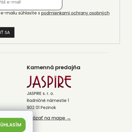
e-mailu súhlasíte s
podmienkami ochrany osobných
IŤ SA
Kamenná predajňa
JASPIRE s. r. o.
Radničné námestie 1
902 01 Pezinok
Ukázať na mape →
SÚHLASÍM