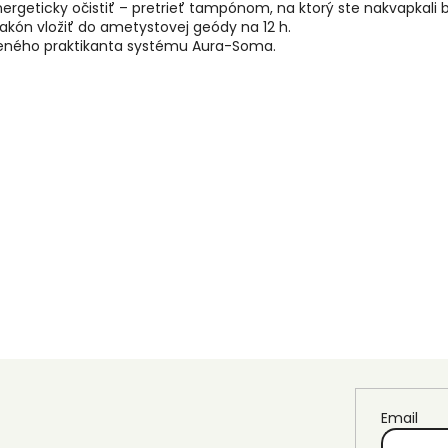
ergeticky očistiť – pretrieť tampónom, na ktorý ste nakvapkali
flakón vložiť do ametystovej geódy na 12 h.
leného praktikanta systému Aura-Soma.
Email