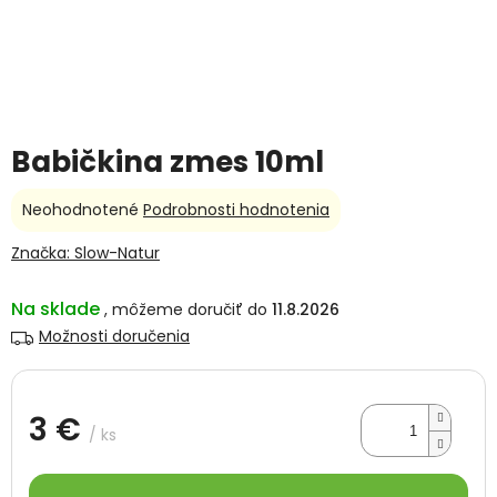
Babičkina zmes 10ml
Priemerné
Neohodnotené
Podrobnosti hodnotenia
hodnotenie
produktu
Značka:
Slow-Natur
je
0,0
Na sklade
11.8.2026
z
5
Možnosti doručenia
hviezdičiek.
3 €
/ ks
Jednotková
cena: