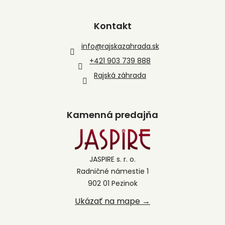
Kontakt
info
@
rajskazahrada.sk
+421 903 739 888
Rajská záhrada
Kamenná predajňa
JASPIRE s. r. o.
Radničné námestie 1
902 01 Pezinok
Ukázať na mape →