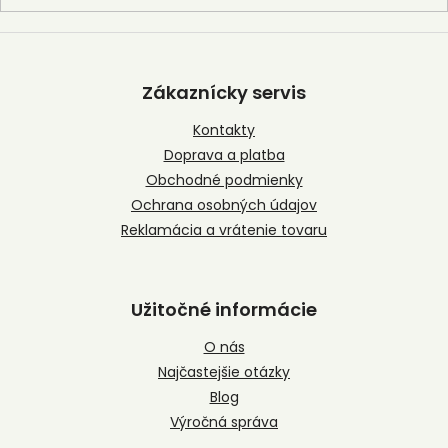
Z
á
p
Zákaznícky servis
ä
t
Kontakty
i
Doprava a platba
e
Obchodné podmienky
Ochrana osobných údajov
Reklamácia a vrátenie tovaru
Užitočné informácie
O nás
Najčastejšie otázky
Blog
Výročná správa