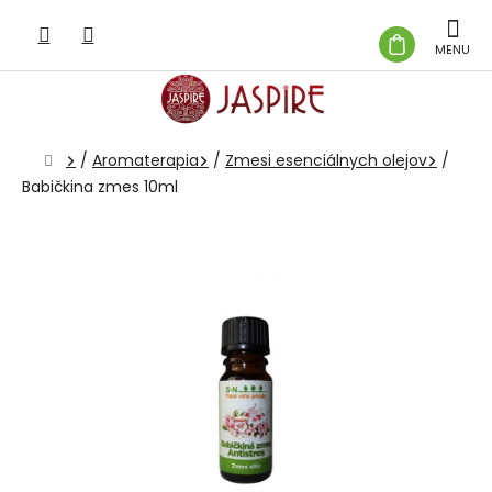
Prejsť
na
NÁKUP
obsah
KOŠÍK
Domov
/
Aromaterapia
/
Zmesi esenciálnych olejov
/
Babičkina zmes 10ml