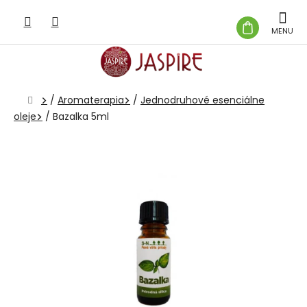
Prejsť
na
NÁKUP
obsah
KOŠÍK
Domov
/
Aromaterapia
/
Jednodruhové esenciálne
oleje
/
Bazalka 5ml