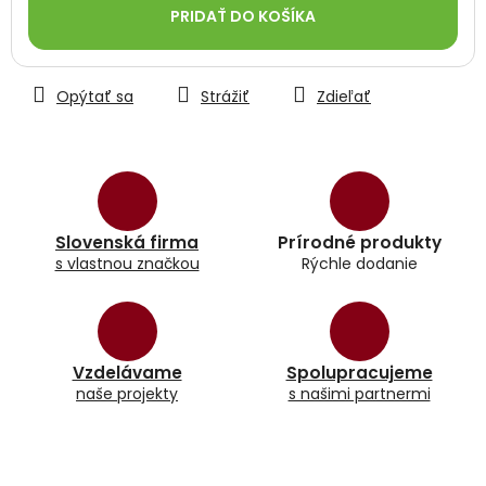
PRIDAŤ DO KOŠÍKA
Opýtať sa
Strážiť
Zdieľať
Slovenská firma
Prírodné produkty
s vlastnou značkou
Rýchle dodanie
Vzdelávame
Spolupracujeme
naše projekty
s našimi partnermi