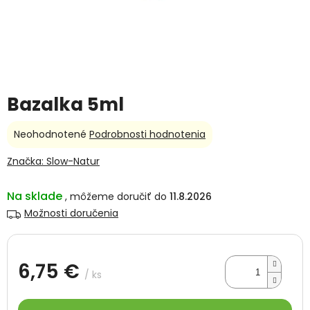
Bazalka 5ml
Priemerné
Neohodnotené
Podrobnosti hodnotenia
hodnotenie
produktu
Značka:
Slow-Natur
je
0,0
Na sklade
11.8.2026
z
5
Možnosti doručenia
hviezdičiek.
6,75 €
/ ks
Jednotková
cena: