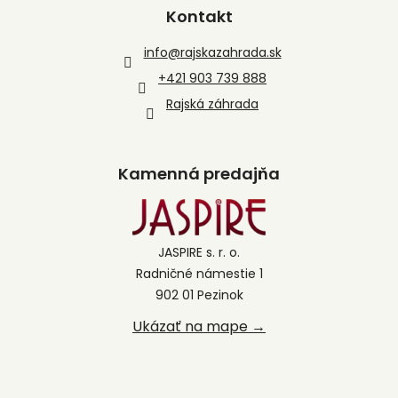
Kontakt
info
@
rajskazahrada.sk
+421 903 739 888
Rajská záhrada
Kamenná predajňa
JASPIRE s. r. o.
Radničné námestie 1
902 01 Pezinok
Ukázať na mape →