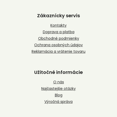
Z
á
p
Zákaznícky servis
ä
t
Kontakty
i
Doprava a platba
e
Obchodné podmienky
Ochrana osobných údajov
Reklamácia a vrátenie tovaru
Užitočné informácie
O nás
Najčastejšie otázky
Blog
Výročná správa