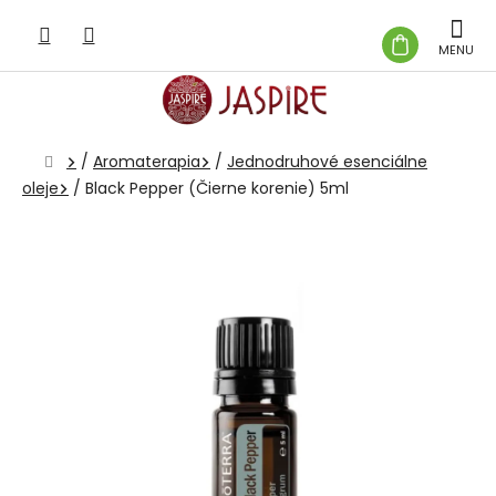
Prejsť
na
NÁKUP
obsah
KOŠÍK
Domov
/
Aromaterapia
/
Jednodruhové esenciálne
oleje
/
Black Pepper (Čierne korenie) 5ml