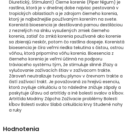
Diuretický, Stimulant) Čierne korenie (Piper Nigum) je
rastlina, ktorá je v dnešnej dobe najviac pestovaná v
tropických oblastiach a je zdrojom čierneho korenia,
ktorý je najbežnejšie používaným korením na svete.
Korenistá bioesencia je destilovaná parnou destiláciou
z nezrelých na slnku vysušených zrniek čierneho
korenia, zatiaľ čo zrnká korenia používané ako korenie
sa zbierajú neskôr, potom čo rastlina dospeje. Korenistá
bioesencia je číra veľmi riedka tekutina s čistou, ostrou
vôňou, ktorá pripomína vôňu korenia. Bioesencia z
čierneho korenia je veľmi účinná na podporu
tráviaceho systému tým, že stimuluje slinné žľazy a
vylučovanie zažívacích štiav v zažívacom trakte.
Zároveň neutralizuje tvorbu plynov v črevnom trakte a
čistí zažívací trakt. Je považovaná za hrejivú esenciu,
ktorá zvyšuje cirkuláciu a to následne znižuje zápaly a
poskytuje úľavu od artritídy a iné bolesti svalov a kĺbov.
Artritída Modriny Zápcha Zažívacie problémy Bolesti
kĺbov Bolesti svalov Slabá cirkulácia krvy Studené nohy
a ruky