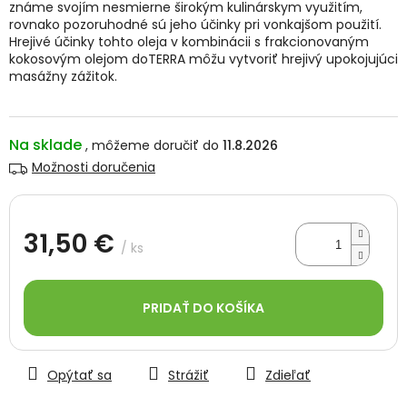
známe svojím nesmierne širokým kulinárskym využitím,
rovnako pozoruhodné sú jeho účinky pri vonkajšom použití.
Hrejivé účinky tohto oleja v kombinácii s frakcionovaným
kokosovým olejom doTERRA môžu vytvoriť hrejivý upokojujúci
masážny zážitok.
Na sklade
11.8.2026
Možnosti doručenia
31,50 €
/ ks
Jednotková
cena:
PRIDAŤ DO KOŠÍKA
Opýtať sa
Strážiť
Zdieľať