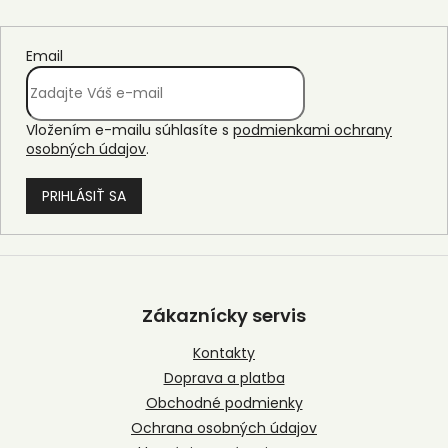
Email
Vložením e-mailu súhlasíte s
podmienkami ochrany
osobných údajov
.
PRIHLÁSIŤ SA
Z
á
p
Zákaznícky servis
ä
t
Kontakty
i
Doprava a platba
e
Obchodné podmienky
Ochrana osobných údajov