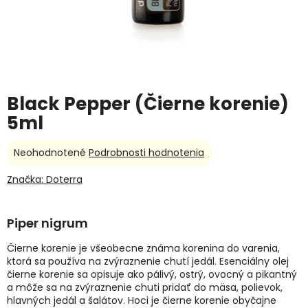
Black Pepper (Čierne korenie)
5ml
Priemerné
Neohodnotené
Podrobnosti hodnotenia
hodnotenie
produktu
Značka:
Doterra
je
0,0
z
Piper nigrum
5
hviezdičiek.
Čierne korenie je všeobecne známa korenina do varenia,
ktorá sa používa na zvýraznenie chutí jedál. Esenciálny olej
čierne korenie sa opisuje ako pálivý, ostrý, ovocný a pikantný
a môže sa na zvýraznenie chuti pridať do mäsa, polievok,
hlavných jedál a šalátov. Hoci je čierne korenie obyčajne