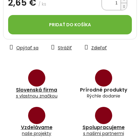
2,65 €
/ ks
Jednotková
cena:
PRIDAŤ DO KOŠÍKA
Opýtať sa
Strážiť
Zdieľať
Slovenská firma
Prírodné produkty
s vlastnou značkou
Rýchle dodanie
Vzdelávame
Spolupracujeme
naše projekty
s našimi partnermi