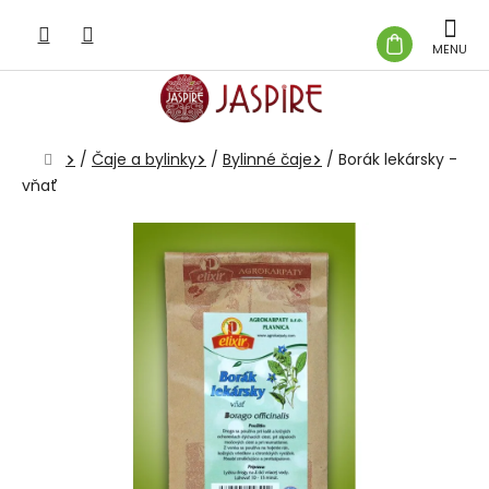
Prejsť
na
NÁKUP
obsah
KOŠÍK
Domov
/
Čaje a bylinky
/
Bylinné čaje
/
Borák lekársky -
vňať