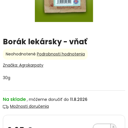
Borák lekársky - vňať
Priemerné
Neohodnotené
Podrobnosti hodnotenia
hodnotenie
produktu
Značka:
Agrokarpaty
je
0,0
30g
z
5
hviezdičiek.
Na sklade
11.8.2026
Možnosti doručenia