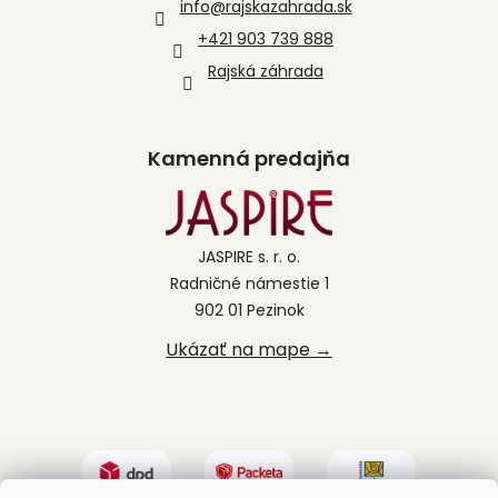
info
@
rajskazahrada.sk
+421 903 739 888
Rajská záhrada
Kamenná predajňa
JASPIRE s. r. o.
Radničné námestie 1
902 01 Pezinok
Ukázať na mape →