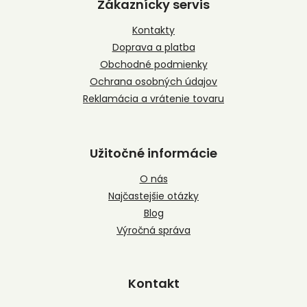
p
Zákaznícky servis
ä
t
Kontakty
i
Doprava a platba
e
Obchodné podmienky
Ochrana osobných údajov
Reklamácia a vrátenie tovaru
Užitočné informácie
O nás
Najčastejšie otázky
Blog
Výročná správa
Kontakt