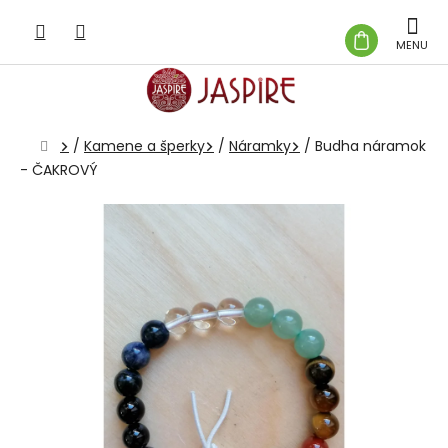
Prejsť
na
NÁKUP
obsah
KOŠÍK
Domov
/
Kamene a šperky
/
Náramky
/
Budha náramok
- ČAKROVÝ