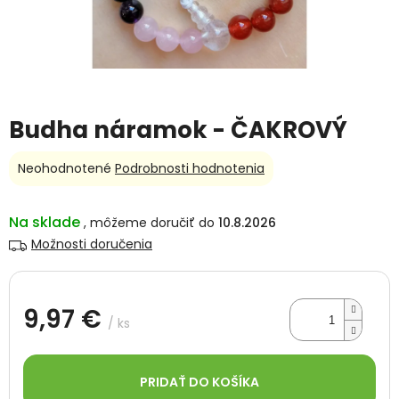
Budha náramok - ČAKROVÝ
Priemerné
Neohodnotené
Podrobnosti hodnotenia
hodnotenie
produktu
je
Na sklade
10.8.2026
0,0
Možnosti doručenia
z
5
hviezdičiek.
9,97 €
/ ks
Jednotková
cena:
PRIDAŤ DO KOŠÍKA