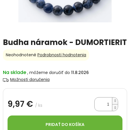
Budha náramok - DUMORTIERIT
Priemerné
Neohodnotené
Podrobnosti hodnotenia
hodnotenie
produktu
je
Na sklade
11.8.2026
0,0
Možnosti doručenia
z
5
hviezdičiek.
9,97 €
/ ks
Jednotková
cena:
PRIDAŤ DO KOŠÍKA