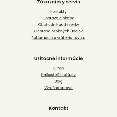
p
Zákaznícky servis
ä
t
Kontakty
i
Doprava a platba
e
Obchodné podmienky
Ochrana osobných údajov
Reklamácia a vrátenie tovaru
Užitočné informácie
O nás
Najčastejšie otázky
Blog
Výročná správa
Kontakt