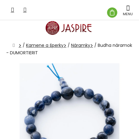
Prejsť
na
NÁKUP
obsah
KOŠÍK
Domov
/
Kamene a šperky
/
Náramky
/
Budha náramok
- DUMORTIERIT