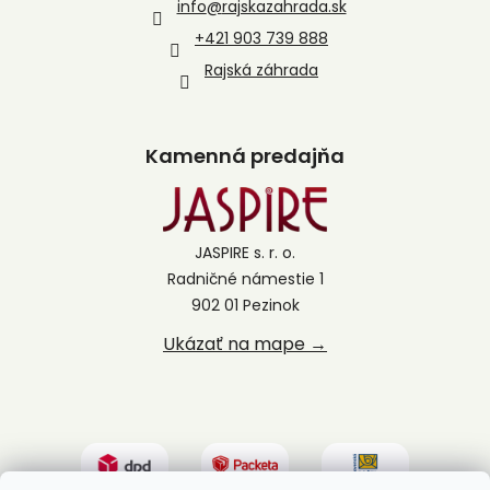
info
@
rajskazahrada.sk
+421 903 739 888
Rajská záhrada
Kamenná predajňa
JASPIRE s. r. o.
Radničné námestie 1
902 01 Pezinok
Ukázať na mape →