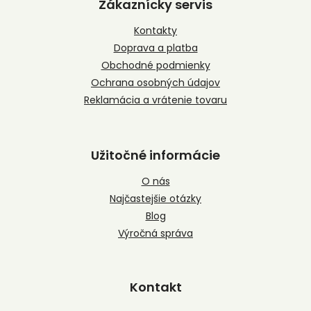
p
Zákaznícky servis
ä
t
Kontakty
i
Doprava a platba
e
Obchodné podmienky
Ochrana osobných údajov
Reklamácia a vrátenie tovaru
Užitočné informácie
O nás
Najčastejšie otázky
Blog
Výročná správa
Kontakt