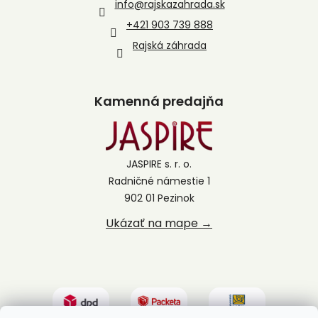
info
@
rajskazahrada.sk
+421 903 739 888
Rajská záhrada
Kamenná predajňa
JASPIRE s. r. o.
Radničné námestie 1
902 01 Pezinok
Ukázať na mape →