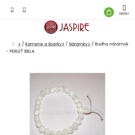
Prejsť
na
NÁKUP
obsah
KOŠÍK
Domov
/
Kamene a šperky
/
Náramky
/
Budha náramok
- PERLEŤ BIELA