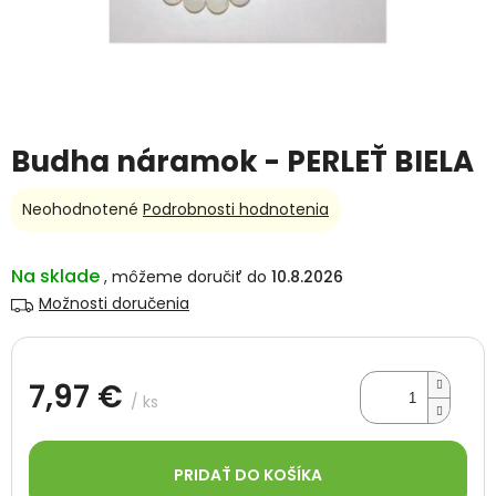
Budha náramok - PERLEŤ BIELA
Priemerné
Neohodnotené
Podrobnosti hodnotenia
hodnotenie
produktu
je
Na sklade
10.8.2026
0,0
Možnosti doručenia
z
5
hviezdičiek.
7,97 €
/ ks
Jednotková
cena:
PRIDAŤ DO KOŠÍKA