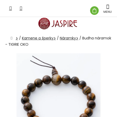
Prejsť
na
NÁKUP
obsah
KOŠÍK
Domov
/
Kamene a šperky
/
Náramky
/
Budha náramok
- TIGRIE OKO