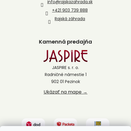
info
@
rajskazahrada.sk
+421 903 739 888
Rajská záhrada
Kamenná predajňa
JASPIRE s. r. o.
Radničné námestie 1
902 01 Pezinok
Ukázať na mape →