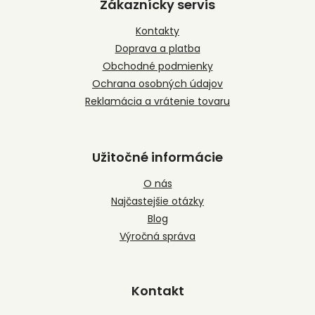
p
Zákaznícky servis
ä
t
Kontakty
i
Doprava a platba
e
Obchodné podmienky
Ochrana osobných údajov
Reklamácia a vrátenie tovaru
Užitočné informácie
O nás
Najčastejšie otázky
Blog
Výročná správa
Kontakt