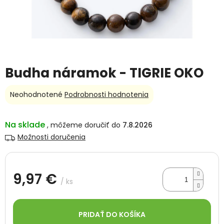
Budha náramok - TIGRIE OKO
Priemerné
Neohodnotené
Podrobnosti hodnotenia
hodnotenie
produktu
je
Na sklade
7.8.2026
0,0
Možnosti doručenia
z
5
hviezdičiek.
9,97 €
/ ks
Jednotková
cena:
PRIDAŤ DO KOŠÍKA