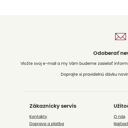
Odoberať new
Vložte svoj e-mail a my Vám budeme zasielať infor
Z
á
Zákaznícky servis
Užito
p
ä
Kontakty
O nás
t
Doprava a platba
Najčast
i