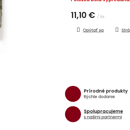
hviezdičiek.
11,10 €
/ ks
Jednotková
cena:
Opýtať sa
Strá
Prírodné produkty
Rýchle dodanie
Spolupracujeme
s našimi partnermi