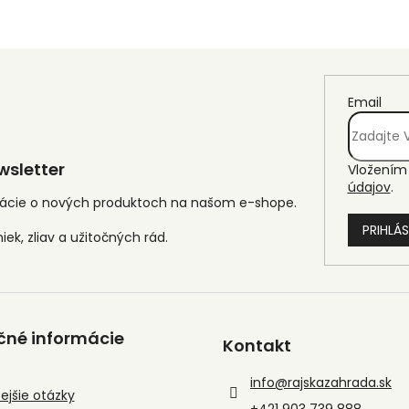
Email
sletter
Vložením 
údajov
.
mácie o nových produktoch na našom e-shope.
PRIHLÁS
čné informácie
Kontakt
info
@
rajskazahrada.sk
ejšie otázky