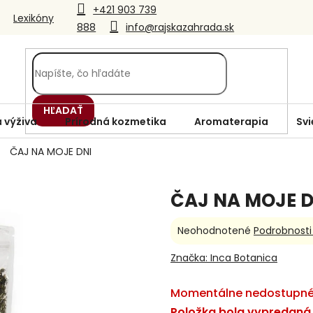
+421 903 739
Lexikóny
888
info@rajskazahrada.sk
HĽADAŤ
 výživa
Prírodná kozmetika
Aromaterapia
Svi
ČAJ NA MOJE DNI
ČAJ NA MOJE D
Priemerné
Neohodnotené
Podrobnosti
hodnotenie
produktu
Značka:
Inca Botanica
je
0,0
Momentálne nedostupn
z
5
Položka bola vypredaná