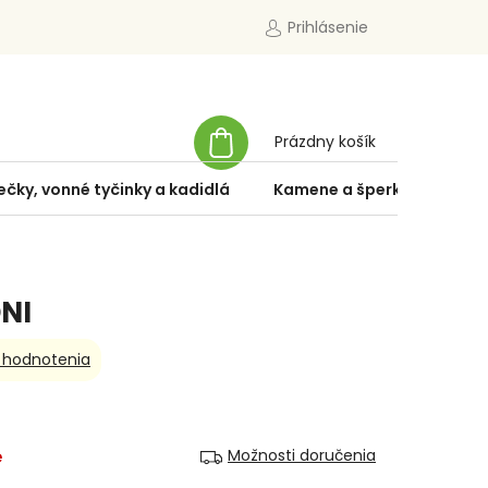
Prihlásenie
NÁKUPNÝ
Prázdny košík
KOŠÍK
ečky, vonné tyčinky a kadidlá
Kamene a šperky
Špe
NI
 hodnotenia
é
Možnosti doručenia
…