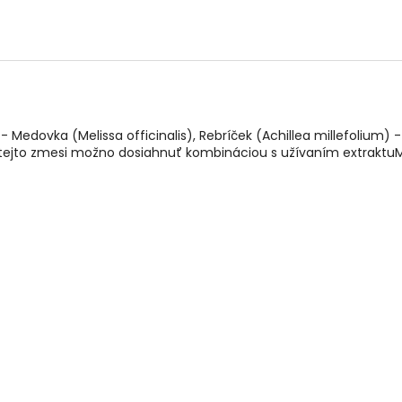
l - Medovka (Melissa officinalis), Rebríček (Achillea millefolium)
u tejto zmesi možno dosiahnuť kombináciou s užívaním extraktu