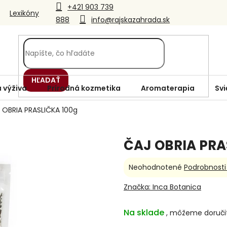
+421 903 739
Lexikóny
888
info@rajskazahrada.sk
HĽADAŤ
 výživa
Prírodná kozmetika
Aromaterapia
Svi
 OBRIA PRASLIČKA 100g
ČAJ OBRIA PRA
Priemerné
Neohodnotené
Podrobnosti
hodnotenie
produktu
Značka:
Inca Botanica
je
0,0
Na sklade
z
5