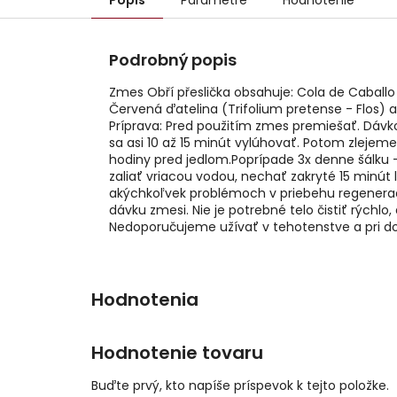
Popis
Parametre
Hodnotenie
Podrobný popis
Zmes Obří přeslička obsahuje: Cola de Caballo 
Červená ďatelina (Trifolium pretense - Flos)
Príprava: Pred použitím zmes premiešať. Dávkov
sa asi 10 až 15 minút vylúhovať. Potom zlej
hodiny pred jedlom.Poprípade 3x denne šálku -
zaliať vriacou vodou, nechať zakryté 15 minú
akýchkoľvek problémoch v priebehu regeneračne
dávku zmesi. Nie je potrebné telo čistiť rýchl
Nedoporučujeme užívať v tehotenstve a pri doj
Hodnotenie tovaru
Buďte prvý, kto napíše príspevok k tejto položke.