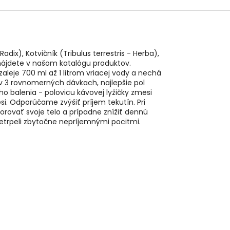
ix), Kotvičník (Tribulus terrestris - Herba),
nájdete v našom katalógu produktov.
aleje 700 ml až 1 litrom vriacej vody a nechá
 3 rovnomerných dávkach, najlepšie pol
o balenia - polovicu kávovej lyžičky zmesi
. Odporúčame zvýšiť príjem tekutín. Pri
rovať svoje telo a prípadne znížiť dennú
netrpeli zbytočne nepríjemnými pocitmi.