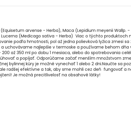
(Equisetum arvense - Herba), Maca (Lepidium meyenii Wallp. - Rad
 a Lucerna (Medicago sativa - Herba) Viac o týchto produktoch 
anie podľa hmotnosti, pol až jedna polievková lyžica zmesi sa z
eme a uchovávame najlepšie v termoske a používame behom dňa v
 200 až 350 ml po dobu 1 mesiaca, alebo do spotrebovania celéh
t lúhovať a popíjať. Odporúčame začať menším množstvom zmesi
j bylinnej kúry je možné vynechať 1 alebo 2 dni.Naučte sa pozo
o, ale radšej efektívne a tak, aby sme mohli cez deň fungovať a 
čení! Je možná precitlivelosť na obsahové látky!