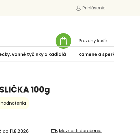
Prihlásenie
NÁKUPNÝ
Prázdny košík
KOŠÍK
ečky, vonné tyčinky a kadidlá
Kamene a šperky
Špe
SLIČKA 100g
 hodnotenia
Možnosti doručenia
11.8.2026