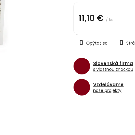
hviezdičiek.
11,10 €
/ ks
Jednotková
cena:
Opýtať sa
Strá
Slovenská firma
s vlastnou značkou
Vzdelávame
naše projekty