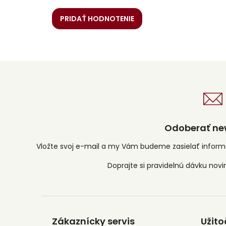
PRIDAŤ HODNOTENIE
Odoberať new
Vložte svoj e-mail a my Vám budeme zasielať infor
Z
á
Zákaznícky servis
Užito
p