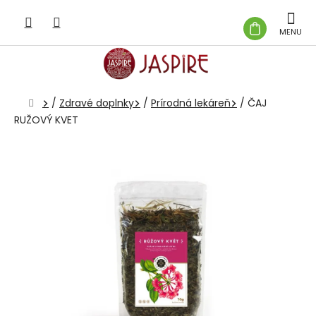
Prejsť
na
NÁKUP
obsah
KOŠÍK
Domov
/
Zdravé doplnky
/
Prírodná lekáreň
/
ČAJ
RUŽOVÝ KVET