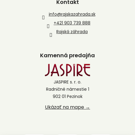
Kontakt
info
@
rajskazahrada.sk
+421 903 739 888
Rajská záhrada
Kamenná predajňa
JASPIRE s. r. o.
Radničné námestie 1
902 01 Pezinok
Ukázať na mape →