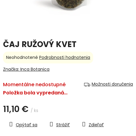
ČAJ RUŽOVÝ KVET
Priemerné
Neohodnotené
Podrobnosti hodnotenia
hodnotenie
produktu
Značka:
Inca Botanica
je
0,0
Momentálne nedostupné
Možnosti doručenia
z
5
Položka bola vypredaná…
hviezdičiek.
11,10 €
/ ks
Jednotková
cena:
Opýtať sa
Strážiť
Zdieľať