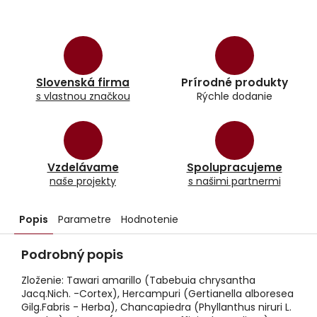
Slovenská firma
Prírodné produkty
s vlastnou značkou
Rýchle dodanie
Vzdelávame
Spolupracujeme
naše projekty
s našimi partnermi
Popis
Parametre
Hodnotenie
Podrobný popis
Zloženie: Tawari amarillo (Tabebuia chrysantha
Jacq.Nich. -Cortex), Hercampuri (Gertianella alboresea
Gilg.Fabris - Herba), Chancapiedra (Phyllanthus niruri L.