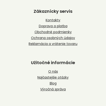
á
p
Zákaznícky servis
ä
t
Kontakty
i
Doprava a platba
e
Obchodné podmienky
Ochrana osobných údajov
Reklamácia a vrátenie tovaru
Užitočné informácie
O nás
Najčastejšie otázky
Blog
Výročná správa