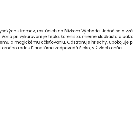
okých stromov, rastúcich na Blízkom Východe. Jedná sa o vzác
Vôňa pri vykurovaní je teplá, korenistá, mierne sladkastá a balz
tuálnemu a magickému očisťovaniu. Odstraňuje hriechy, upokojuje pr
torného radcu.Planetárne zodpovedá Slnko, v živloch ohňa.