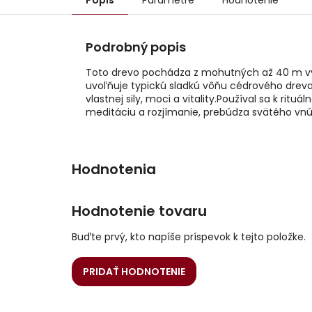
Popis
Parametre
Hodnotenie
Podrobný popis
Toto drevo pochádza z mohutných až 40 m vys
uvoľňuje typickú sladkú vôňu cédrového dreva.
vlastnej sily, moci a vitality.Používal sa k ri
meditáciu a rozjímanie, prebúdza svätého vnú
Hodnotenie tovaru
Buďte prvý, kto napíše príspevok k tejto položke.
PRIDAŤ HODNOTENIE