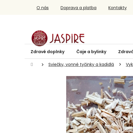
Prejsť
O nás
Doprava a platba
Kontakty
na
obsah
Zdravé doplnky
Čaje a bylinky
Zdravá
Domov
Sviečky, vonné tyčinky a kadidlá
Vyk