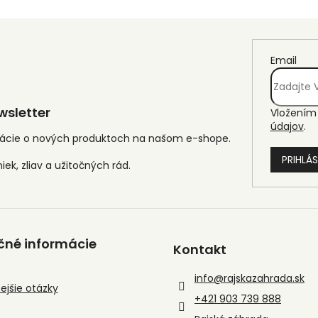
Email
sletter
Vložením 
údajov
.
mácie o nových produktoch na našom e-shope.
PRIHLÁS
čné informácie
Kontakt
info
@
rajskazahrada.sk
ejšie otázky
+421 903 739 888