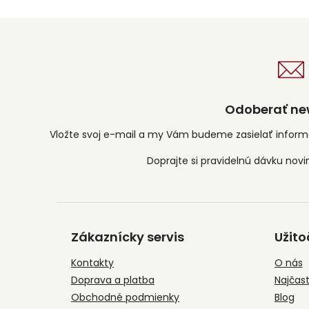
Odoberať new
Vložte svoj e-mail a my Vám budeme zasielať infor
Z
á
Zákaznícky servis
Užito
p
ä
Kontakty
O nás
t
Doprava a platba
Najčast
i
e
Obchodné podmienky
Blog