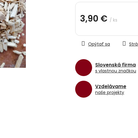
hviezdičiek.
3,90 €
/ ks
Jednotková
cena:
Opýtať sa
Strá
Slovenská firma
s vlastnou značkou
Vzdelávame
naše projekty