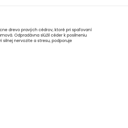
ne drevo pravých cédrov, ktoré pri spaľovaní
amová. Odpradávna slúžil céder k posilneniu
i silnej nervozite a stresu, podporuje