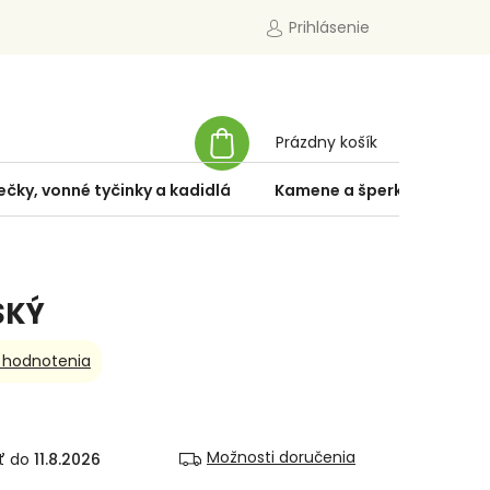
Prihlásenie
NÁKUPNÝ
Prázdny košík
KOŠÍK
ečky, vonné tyčinky a kadidlá
Kamene a šperky
Špe
SKÝ
 hodnotenia
Možnosti doručenia
11.8.2026