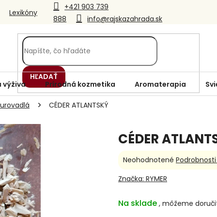
+421 903 739
Lexikóny
888
info@rajskazahrada.sk
HĽADAŤ
 výživa
Prírodná kozmetika
Aromaterapia
Svi
urovadlá
CÉDER ATLANTSKÝ
CÉDER ATLANT
Priemerné
Neohodnotené
Podrobnosti
hodnotenie
produktu
Značka:
RYMER
je
0,0
Na sklade
z
5