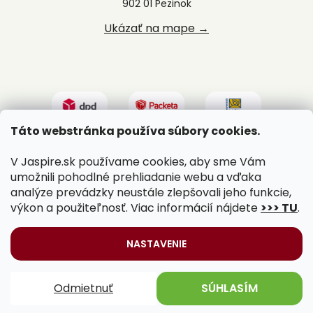
902 01 Pezinok
Ukázať na mape →
Táto webstránka používa súbory cookies.
V Jaspire.sk používame cookies, aby sme Vám
umožnili pohodlné prehliadanie webu a vďaka
analýze prevádzky neustále zlepšovali jeho funkcie,
výkon a použiteľnosť. Viac informácií nájdete
>>> TU
.
Vytvoril Shoptet
|
Upravil Balkys
NASTAVENIE
Copyright 2026
Jaspire.sk
. Všetky práva vyhradené.
Odmietnuť
SÚHLASÍM
Upraviť nastavenie cookies