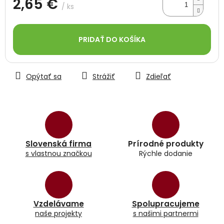
2,65 €
/ ks
Jednotková
cena:
PRIDAŤ DO KOŠÍKA
Opýtať sa
Strážiť
Zdieľať
Slovenská firma
Prírodné produkty
s vlastnou značkou
Rýchle dodanie
Vzdelávame
Spolupracujeme
naše projekty
s našimi partnermi