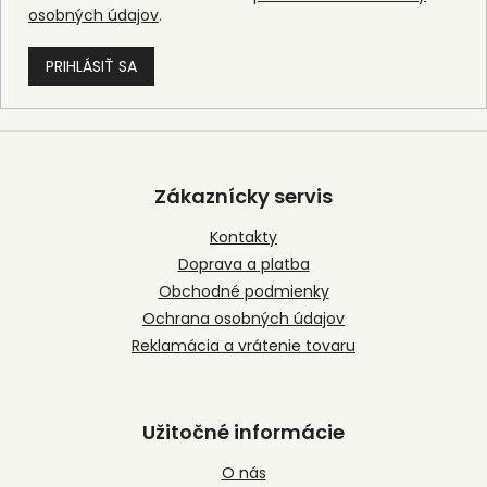
osobných údajov
.
PRIHLÁSIŤ SA
Z
á
p
Zákaznícky servis
ä
t
Kontakty
i
Doprava a platba
e
Obchodné podmienky
Ochrana osobných údajov
Reklamácia a vrátenie tovaru
Užitočné informácie
O nás