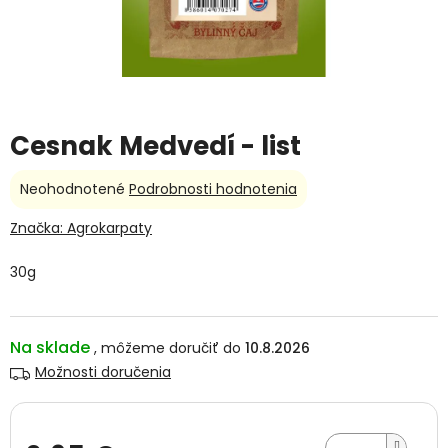
Cesnak Medvedí - list
Priemerné
Neohodnotené
Podrobnosti hodnotenia
hodnotenie
produktu
Značka:
Agrokarpaty
je
0,0
30g
z
5
hviezdičiek.
Na sklade
10.8.2026
Možnosti doručenia