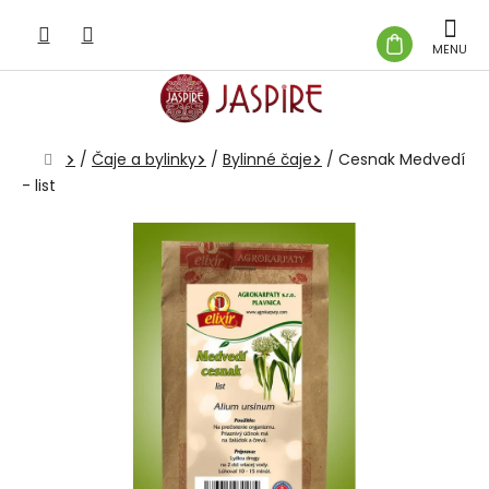
Prejsť
na
NÁKUP
obsah
KOŠÍK
Domov
/
Čaje a bylinky
/
Bylinné čaje
/
Cesnak Medvedí
- list