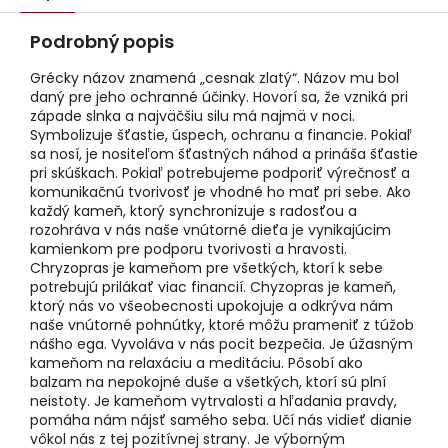
Podrobný popis
Grécky názov znamená „cesnak zlatý“. Názov mu bol
daný pre jeho ochranné účinky. Hovorí sa, že vzniká pri
západe slnka a najväčšiu silu má najmä v noci.
Symbolizuje šťastie, úspech, ochranu a financie. Pokiaľ
sa nosí, je nositeľom šťastných náhod a prináša šťastie
pri skúškach. Pokiaľ potrebujeme podporiť výrečnosť a
komunikačnú tvorivosť je vhodné ho mať pri sebe. Ako
každý kameň, ktorý synchronizuje s radosťou a
rozohráva v nás naše vnútorné dieťa je vynikajúcim
kamienkom pre podporu tvorivosti a hravosti.
Chryzopras je kameňom pre všetkých, ktorí k sebe
potrebujú prilákať viac financií. Chyzopras je kameň,
ktorý nás vo všeobecnosti upokojuje a odkrýva nám
naše vnútorné pohnútky, ktoré môžu prameniť z túžob
nášho ega. Vyvoláva v nás pocit bezpečia. Je úžasným
kameňom na relaxáciu a meditáciu. Pôsobí ako
balzam na nepokojné duše a všetkých, ktorí sú plní
neistoty. Je kameňom vytrvalosti a hľadania pravdy,
pomáha nám nájsť samého seba. Učí nás vidieť dianie
vôkol nás z tej pozitívnej strany. Je výborným