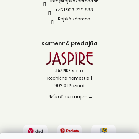
info
@
rajskazahrada.sk
+421 903 739 888
Rajská záhrada
Kamenná predajňa
JASPIRE s. r. o.
Radničné námestie 1
902 01 Pezinok
Ukázať na mape →