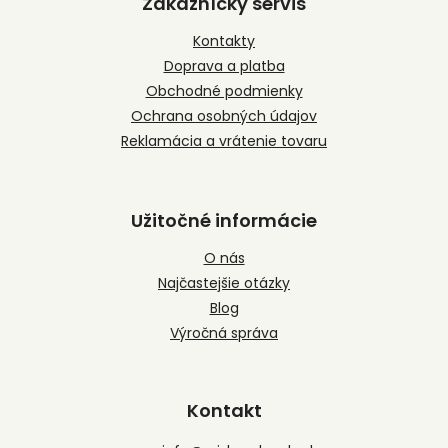
Zákaznícky servis
ä
t
Kontakty
i
Doprava a platba
e
Obchodné podmienky
Ochrana osobných údajov
Reklamácia a vrátenie tovaru
Užitočné informácie
O nás
Najčastejšie otázky
Blog
Výročná správa
Kontakt