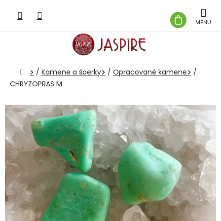
Prejsť
na
NÁKUP
obsah
KOŠÍK
Domov
/
Kamene a šperky
/
Opracované kamene
/
CHRYZOPRAS M