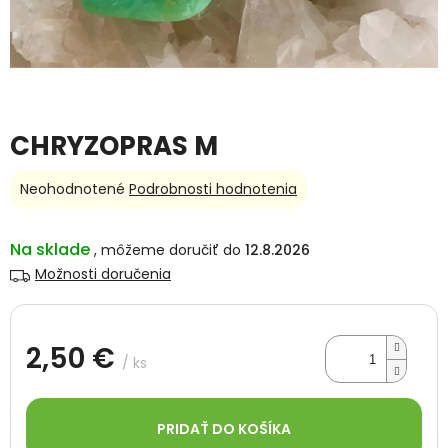
CHRYZOPRAS M
Priemerné
Neohodnotené
Podrobnosti hodnotenia
hodnotenie
produktu
je
Na sklade
12.8.2026
0,0
Možnosti doručenia
z
5
hviezdičiek.
2,50 €
/ ks
Jednotková
cena:
PRIDAŤ DO KOŠÍKA