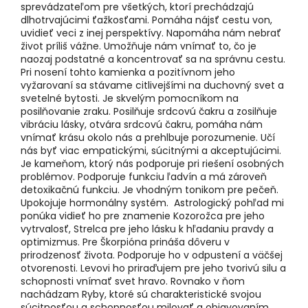
sprevádzateľom pre všetkých, ktorí prechádzajú
dlhotrvajúcimi ťažkosťami. Pomáha nájsť cestu von,
uvidieť veci z inej perspektívy. Napomáha nám nebrať
život príliš vážne. Umožňuje nám vnímať to, čo je
naozaj podstatné a koncentrovať sa na správnu cestu.
Pri nosení tohto kamienka a pozitívnom jeho
vyžarovaní sa stávame citlivejšími na duchovný svet a
svetelné bytosti. Je skvelým pomocníkom na
posilňovanie zraku. Posilňuje srdcovú čakru a zosilňuje
vibráciu lásky, otvára srdcovú čakru, pomáha nám
vnímať krásu okolo nás a prehlbuje porozumenie. Učí
nás byť viac empatickými, súcitnými a akceptujúcimi.
Je kameňom, ktorý nás podporuje pri riešení osobných
problémov. Podporuje funkciu ľadvín a má zároveň
detoxikačnú funkciu. Je vhodným tonikom pre pečeň.
Upokojuje hormonálny systém. Astrologický pohľad mi
ponúka vidieť ho pre znamenie Kozorožca pre jeho
vytrvalosť, Strelca pre jeho lásku k hľadaniu pravdy a
optimizmus. Pre Škorpióna prináša dôveru v
prirodzenosť života. Podporuje ho v odpustení a väčšej
otvorenosti. Levovi ho priraďujem pre jeho tvorivú silu a
schopnosti vnímať svet hravo. Rovnako v ňom
nachádzam Ryby, ktoré sú charakteristické svojou
súcitnosťou a schopnosťou milovať a objavovaním