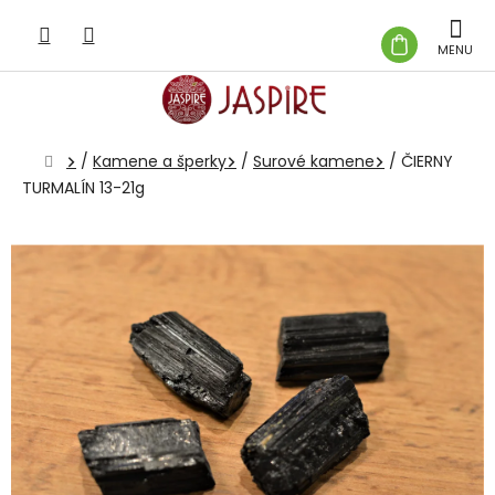
Prejsť
na
NÁKUP
obsah
KOŠÍK
Domov
/
Kamene a šperky
/
Surové kamene
/
ČIERNY
TURMALÍN 13-21g