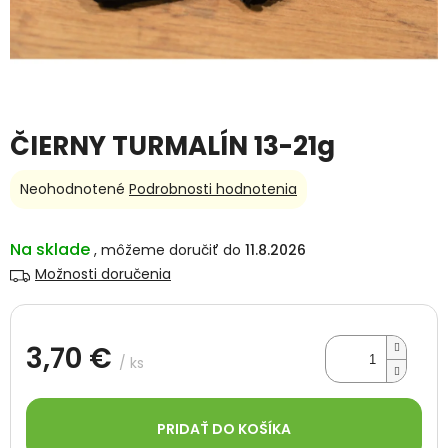
ČIERNY TURMALÍN 13-21g
Priemerné
Neohodnotené
Podrobnosti hodnotenia
hodnotenie
produktu
je
Na sklade
11.8.2026
0,0
Možnosti doručenia
z
5
hviezdičiek.
3,70 €
/ ks
Jednotková
cena:
PRIDAŤ DO KOŠÍKA