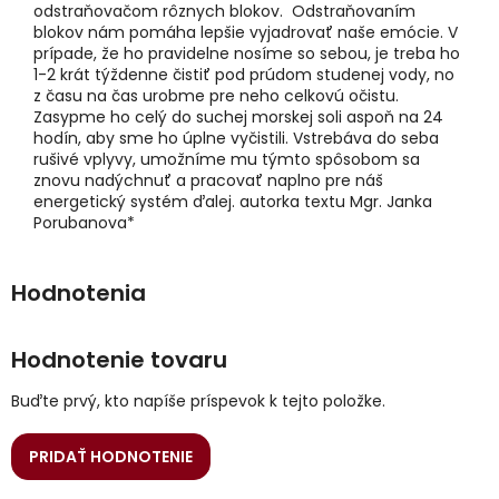
odstraňovačom rôznych blokov. Odstraňovaním
blokov nám pomáha lepšie vyjadrovať naše emócie. V
prípade, že ho pravidelne nosíme so sebou, je treba ho
1-2 krát týždenne čistiť pod prúdom studenej vody, no
z času na čas urobme pre neho celkovú očistu.
Zasypme ho celý do suchej morskej soli aspoň na 24
hodín, aby sme ho úplne vyčistili. Vstrebáva do seba
rušivé vplyvy, umožníme mu týmto spôsobom sa
znovu nadýchnuť a pracovať naplno pre náš
energetický systém ďalej. autorka textu Mgr. Janka
Porubanova*
Hodnotenie tovaru
Buďte prvý, kto napíše príspevok k tejto položke.
PRIDAŤ HODNOTENIE