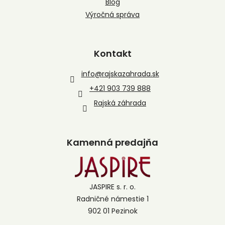
Blog
Výročná správa
Kontakt
info
@
rajskazahrada.sk
+421 903 739 888
Rajská záhrada
Kamenná predajňa
JASPIRE s. r. o.
Radničné námestie 1
902 01 Pezinok