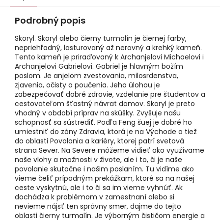
Podrobný popis
Skoryl. Skoryl alebo čierny turmalín je čiernej farby,
nepriehľadný, lasturovaný až nerovný a krehký kameň.
Tento kameň je priraďovaný k Archanjelovi Michaelovi i
Archanjelovi Gabrielovi. Gabriel je hlavným božím
poslom. Je anjelom zvestovania, milosrdenstva,
zjavenia, očisty a poučenia. Jeho úlohou je
zabezpečovať dobré zdravie, vzdelanie pre študentov a
cestovateľom šťastný návrat domov. Skoryl je preto
vhodný v období príprav na skúšky. Zvyšuje našu
schopnosť sa sústrediť. Podľa Feng šuej je dobré ho
umiestniť do zóny Zdravia, ktorá je na Východe a tiež
do oblasti Povolania a kariéry, ktorej patrí svetová
strana Sever. Na Severe môžeme vidieť ako využívame
naše vlohy a možnosti v živote, ale i to, či je naše
povolanie skutočne i našim poslaním. Tu vidíme ako
vieme čeliť prípadným prekážkam, ktoré sa na našej
ceste vyskytnú, ale i to či sa im vieme vyhnúť. Ak
dochádza k problémom v zamestnaní alebo si
nevieme nájsť ten správny smer, dajme do tejto
oblasti čierny turmalín. Je výborným čističom energie a