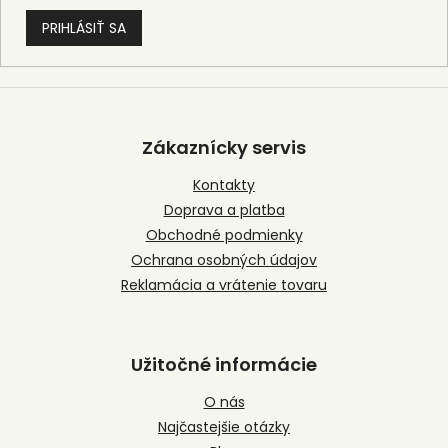
PRIHLÁSIŤ SA
Z
á
p
Zákaznícky servis
ä
t
Kontakty
i
Doprava a platba
e
Obchodné podmienky
Ochrana osobných údajov
Reklamácia a vrátenie tovaru
Užitočné informácie
O nás
Najčastejšie otázky