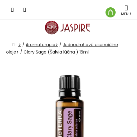
Prejsť
na
NÁKUP
obsah
KOŠÍK
Domov
/
Aromaterapia
/
Jednodruhové esenciálne
oleje
/
Clary Sage (Šalvia lúčna ) 15ml