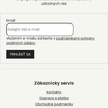
Email
Vložením e-mailu súhlasíte s
podmienkami ochrany
osobných údajov
.
PRIHLÁSIŤ SA
Z
á
p
Zákaznícky servis
ä
t
Kontakty
i
Doprava a platba
e
Obchodné podmienky