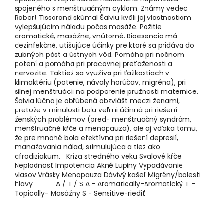
spojeného s menštruačným cyklom. Známy vedec
Robert Tisserand skúmal Šalviu kvôli jej vlastnostiam
vylepšujúcim náladu počas masáže. Požitie
aromatické, masážne, vnútorné. Bioesencia má
dezinfekčné, utišujúce účinky pre ktoré sa pridáva do
zubných pást a ústnych vôd. Pomáha pri nočnom
potení a pomáha pri pracovnej preťaženosti a
nervozite. Taktiež sa využíva pri ťažkostiach v
klimaktériu (potenie, návaly horúčav, migréna), pri
silnej menštruácii na podporenie pružnosti maternice.
Šalvia lúčna je obľúbená obzvlášť medzi ženami,
pretože v minulosti bola veľmi účinná pri riešení
ženských problémov (pred- menštruačný syndróm,
menštruačné kŕče a menopauza), ale aj vďaka tomu,
že pre mnohé bola efektívna pri riešení depresií,
manažovania nálad, stimulujúca a tiež ako
afrodiziakum. Kríza stredného veku Svalové kŕče
Neplodnosť Impotencia Akné Lupiny Vypadávanie
vlasov Vrásky Menopauza Dávivý kašeľ Migrény/bolesti
hlavy A / T / S A - Aromatically-Aromatický T -
Topically- Masážny S - Sensitive-riediť