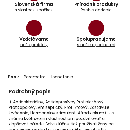
Slovenská firma
Prírodné produkty
s vlastnou značkou
Rýchle dodanie
Vzdelávame
Spolupracujeme
naše projekty
s našimi partnermi
Popis
Parametre
Hodnotenie
Podrobný popis
( Antibakteriálny, Antidepresívny Protiplesňový,
Protizápalový, Antiseptický, Proti kŕčový, Zastavuje
krvácanie, Hormonálny stimulant, Afrodiziakum). Je
známa kvôli svojim vlastnostiam pozdvihovať a
zlepšovať náladu. Šalviu lúčnu tiež používali ženy na
upokojenie svojho každomesačného nepohodlia