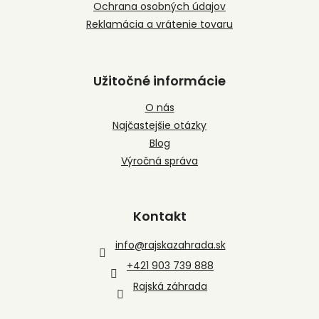
Ochrana osobných údajov
Reklamácia a vrátenie tovaru
Užitočné informácie
O nás
Najčastejšie otázky
Blog
Výročná správa
Kontakt
info
@
rajskazahrada.sk
+421 903 739 888
Rajská záhrada