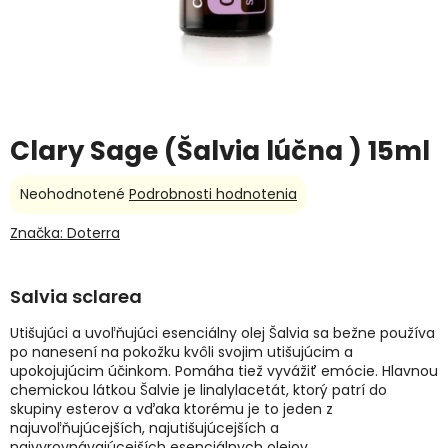
Clary Sage (Šalvia lúčna ) 15ml
Priemerné
Neohodnotené
Podrobnosti hodnotenia
hodnotenie
produktu
Značka:
Doterra
je
0,0
z
Salvia sclarea
5
hviezdičiek.
Utišujúci a uvoľňujúci esenciálny olej Šalvia sa bežne používa
po nanesení na pokožku kvôli svojim utišujúcim a
upokojujúcim účinkom. Pomáha tiež vyvážiť emócie. Hlavnou
chemickou látkou Šalvie je linalylacetát, ktorý patrí do
skupiny esterov a vďaka ktorému je to jeden z
najuvoľňujúcejších, najutišujúcejších a
najvyrovnávajúcejších esenciálnych olejov.