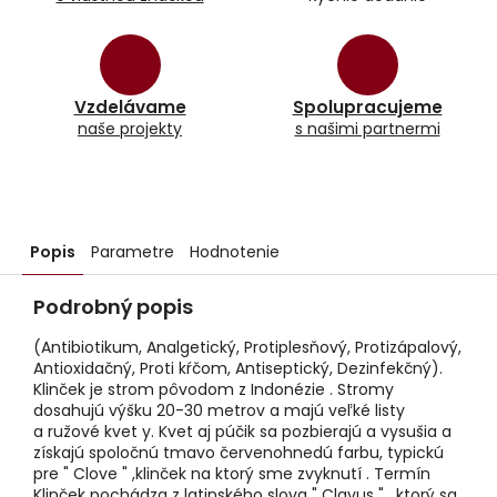
Vzdelávame
Spolupracujeme
naše projekty
s našimi partnermi
Popis
Parametre
Hodnotenie
Podrobný popis
(Antibiotikum, Analgetický, Protiplesňový, Protizápalový,
Antioxidačný, Proti kŕčom, Antiseptický, Dezinfekčný).
Klinček je strom pôvodom z Indonézie . Stromy
dosahujú výšku 20-30 metrov a majú veľké listy
a ružové kvet y. Kvet aj púčik sa pozbierajú a vysušia a
získajú spoločnú tmavo červenohnedú farbu, typickú
pre " Clove " ,klinček na ktorý sme zvyknutí . Termín
Klinček pochádza z latinského slova " Clavus " , ktorý sa