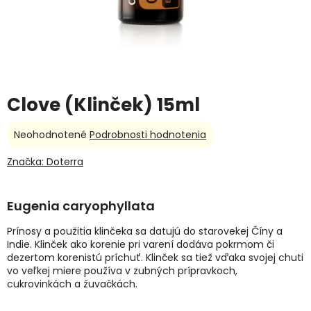
Clove (Klinček) 15ml
Priemerné
Neohodnotené
Podrobnosti hodnotenia
hodnotenie
produktu
Značka:
Doterra
je
0,0
z
Eugenia caryophyllata
5
hviezdičiek.
Prínosy a použitia klinčeka sa datujú do starovekej Číny a
Indie. Klinček ako korenie pri varení dodáva pokrmom či
dezertom korenistú príchuť. Klinček sa tiež vďaka svojej chuti
vo veľkej miere používa v zubných prípravkoch,
cukrovinkách a žuvačkách.