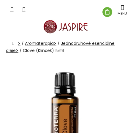
Prejsť
na
NÁKUP
obsah
KOŠÍK
Domov
/
Aromaterapia
/
Jednodruhové esenciálne
oleje
/
Clove (Klinček) 15ml