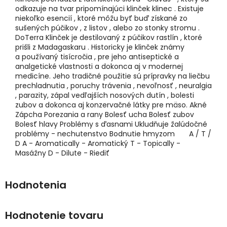
odkazuje na tvar pripomínajúci klinček klinec . Existuje
niekoľko esencií , ktoré môžu byť buď získané zo
sušených púčikov , z listov , alebo zo stonky stromu .
DoTerra Klinček je destilovaný z púčikov rastlín , ktoré
prišli z Madagaskaru . Historicky je klinček známy
a používaný tisícročia , pre jeho antiseptické a
analgetické vlastnosti a dokonca aj v modernej
medicíne. Jeho tradičné použitie sú prípravky na liečbu
prechladnutia , poruchy trávenia , nevoľnosť , neuralgia
, parazity, zápal vedľajších nosových dutín , bolesti
zubov a dokonca aj konzervačné látky pre mäso. Akné
Zápcha Porezania a rany Bolesť ucha Bolesť zubov
Bolesť hlavy Problémy s ďasnami Ukludňuje žalúdočné
problémy - nechutenstvo Bodnutie hmyzom A / T /
D A - Aromatically - Aromatický T - Topically -
Masážny D - Dilute - Riediť
Hodnotenie tovaru