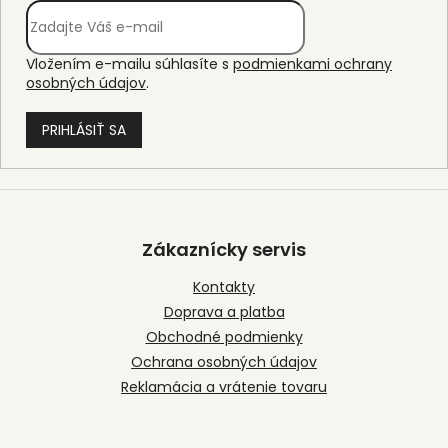
Vložením e-mailu súhlasíte s
podmienkami ochrany
osobných údajov
.
PRIHLÁSIŤ SA
Z
á
p
Zákaznícky servis
ä
t
Kontakty
i
Doprava a platba
e
Obchodné podmienky
Ochrana osobných údajov
Reklamácia a vrátenie tovaru