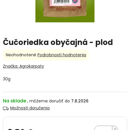
Čučoriedka obyčajná - plod
Priemerné
Neohodnotené
Podrobnosti hodnotenia
hodnotenie
produktu
Značka:
Agrokarpaty
je
0,0
30g
z
5
hviezdičiek.
Na sklade
7.8.2026
Možnosti doručenia