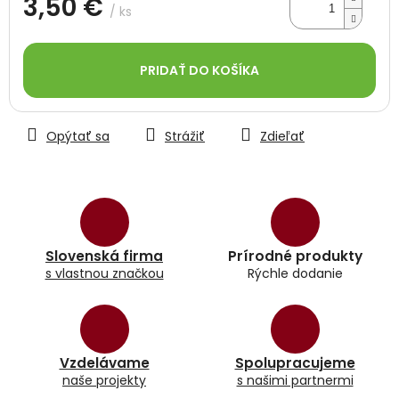
3,50 €
/ ks
Jednotková
cena:
PRIDAŤ DO KOŠÍKA
Opýtať sa
Strážiť
Zdieľať
Slovenská firma
Prírodné produkty
s vlastnou značkou
Rýchle dodanie
Vzdelávame
Spolupracujeme
naše projekty
s našimi partnermi