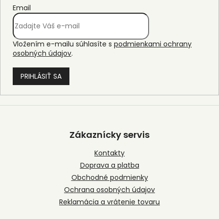
Email
Vložením e-mailu súhlasíte s
podmienkami ochrany
osobných údajov
.
PRIHLÁSIŤ SA
Z
á
p
Zákaznícky servis
ä
t
Kontakty
i
Doprava a platba
e
Obchodné podmienky
Ochrana osobných údajov
Reklamácia a vrátenie tovaru