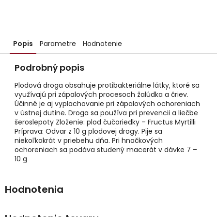
Popis
Parametre
Hodnotenie
Podrobný popis
Plodová droga obsahuje protibakteriálne látky, ktoré sa
využívajú pri zápalových procesoch žalúdka a čriev.
Účinné je aj vyplachovanie pri zápalových ochoreniach
v ústnej dutine. Droga sa používa pri prevencii a liečbe
šeroslepoty Zloženie: plod čučoriedky – Fructus Myrtilli
Príprava: Odvar z 10 g plodovej drogy. Pije sa
niekoľkokrát v priebehu dňa. Pri hnačkových
ochoreniach sa podáva studený macerát v dávke 7 –
10 g