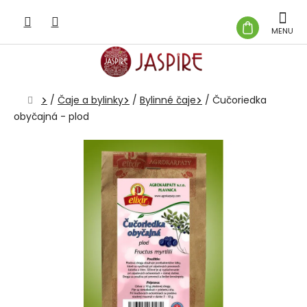
Prejsť
na
NÁKUP
obsah
KOŠÍK
Domov
/
Čaje a bylinky
/
Bylinné čaje
/
Čučoriedka
obyčajná - plod