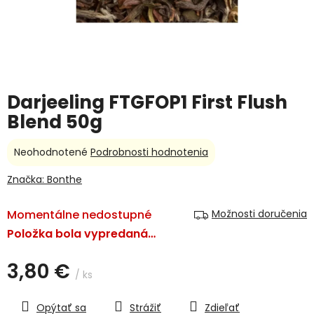
Darjeeling FTGFOP1 First Flush
Blend 50g
Priemerné
Neohodnotené
Podrobnosti hodnotenia
hodnotenie
produktu
Značka:
Bonthe
je
0,0
Momentálne nedostupné
Možnosti doručenia
z
5
Položka bola vypredaná…
hviezdičiek.
3,80 €
/ ks
Jednotková
cena:
Opýtať sa
Strážiť
Zdieľať