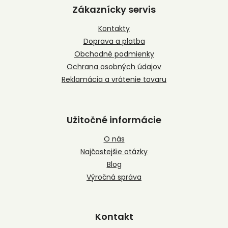
p
Zákaznícky servis
ä
t
Kontakty
i
Doprava a platba
e
Obchodné podmienky
Ochrana osobných údajov
Reklamácia a vrátenie tovaru
Užitočné informácie
O nás
Najčastejšie otázky
Blog
Výročná správa
Kontakt