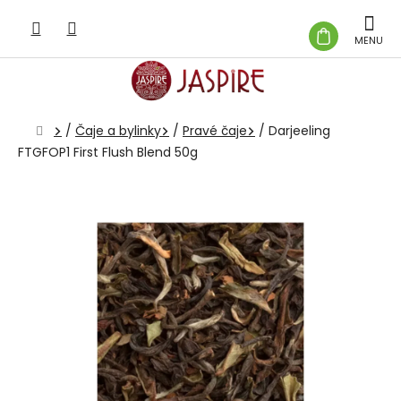
Prejsť
na
NÁKUP
obsah
KOŠÍK
Domov
/
Čaje a bylinky
/
Pravé čaje
/
Darjeeling
FTGFOP1 First Flush Blend 50g