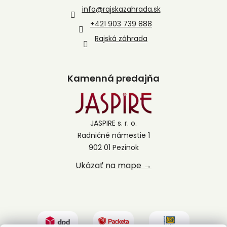
info
@
rajskazahrada.sk
+421 903 739 888
Rajská záhrada
Kamenná predajňa
JASPIRE s. r. o.
Radničné námestie 1
902 01 Pezinok
Ukázať na mape →