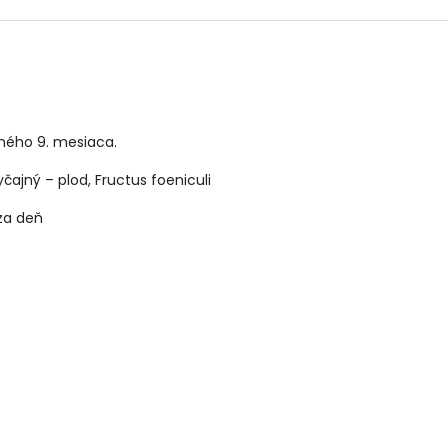
ného 9. mesiaca.
čajný – plod, Fructus foeniculi
 za deň