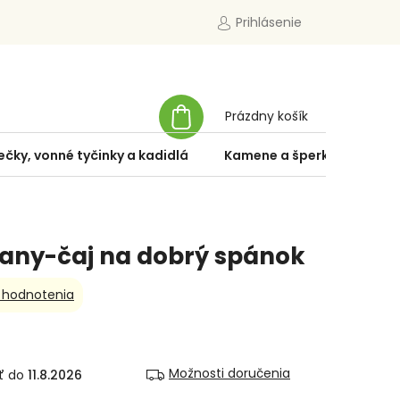
Prihlásenie
NÁKUPNÝ
Prázdny košík
KOŠÍK
ečky, vonné tyčinky a kadidlá
Kamene a šperky
Špe
vany-čaj na dobrý spánok
 hodnotenia
Možnosti doručenia
11.8.2026