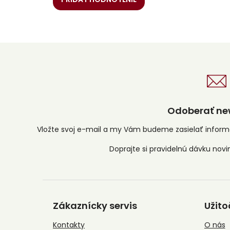
Odoberať new
Vložte svoj e-mail a my Vám budeme zasielať infor
Z
á
Zákaznícky servis
Užito
p
ä
Kontakty
O nás