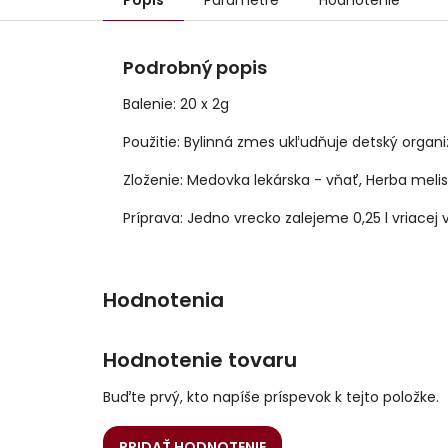
Popis
Parametre
Hodnotenie
Podrobný popis
Balenie: 20 x 2g
Použitie: Bylinná zmes ukľudňuje detský org
Zloženie: Medovka lekárska - vňať, Herba melis
Príprava: Jedno vrecko zalejeme 0,25 l vriace
Hodnotenie tovaru
Buďte prvý, kto napíše príspevok k tejto položke.
PRIDAŤ HODNOTENIE