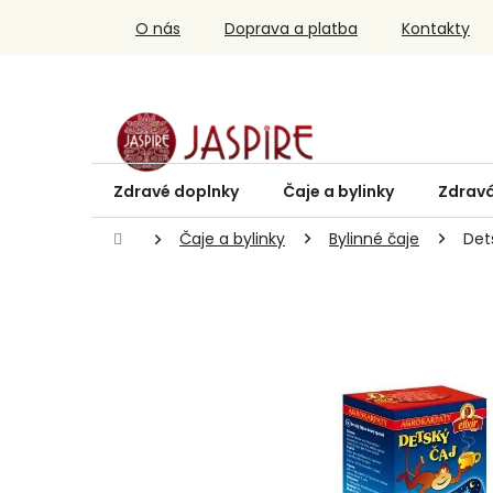
Prejsť
O nás
Doprava a platba
Kontakty
na
obsah
Zdravé doplnky
Čaje a bylinky
Zdravá
Domov
Čaje a bylinky
Bylinné čaje
Det