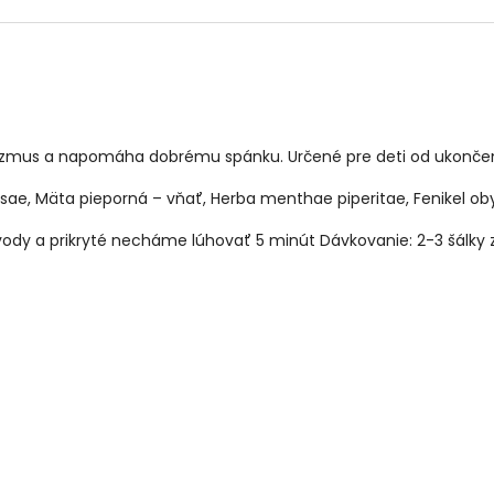
anizmus a napomáha dobrému spánku. Určené pre deti od ukonče
sae, Mäta pieporná – vňať, Herba menthae piperitae, Fenikel oby
j vody a prikryté necháme lúhovať 5 minút Dávkovanie: 2-3 šálky