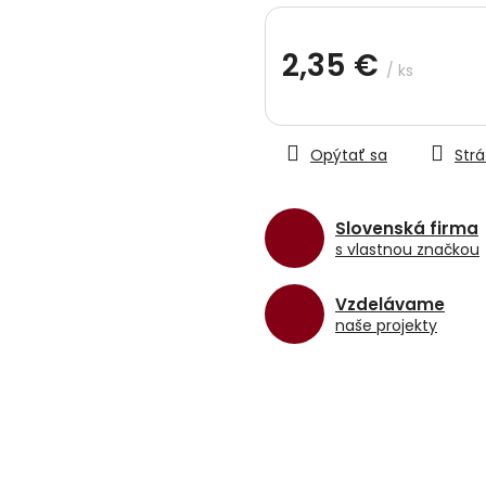
hviezdičiek.
2,35 €
/ ks
Jednotková
cena:
Opýtať sa
Strá
Slovenská firma
s vlastnou značkou
Vzdelávame
naše projekty