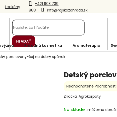
+421 903 739
Lexikóny
888
info@rajskazahrada.sk
HĽADAŤ
 výživa
Prírodná kozmetika
Aromaterapia
Svi
ský porciovany-čaj na dobrý spánok
Detský porcio
Priemerné
Neohodnotené
Podrobnosti
hodnotenie
produktu
Značka:
Agrokarpaty
je
0,0
Na sklade
z
5