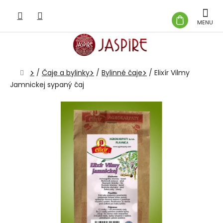
Prejsť
na
NÁKUP
obsah
KOŠÍK
Domov
/
Čaje a bylinky
/
Bylinné čaje
/
Elixír Vilmy
Jamnickej sypaný čaj