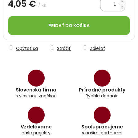
4,05 €
/ ks
Jednotková
cena:
PRIDAŤ DO KOŠÍKA
Opýtať sa
Strážiť
Zdieľať
Slovenská firma
Prírodné produkty
s vlastnou značkou
Rýchle dodanie
Vzdelávame
Spolupracujeme
naše projekty
s našimi partnermi