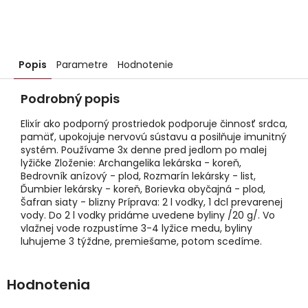
Popis
Parametre
Hodnotenie
Podrobný popis
Elixír ako podporný prostriedok podporuje činnosť srdca,
pamäť, upokojuje nervovú sústavu a posilňuje imunitný
systém. Používame 3x denne pred jedlom po malej
lyžičke Zloženie: Archangelika lekárska - koreň,
Bedrovník anízový - plod, Rozmarín lekársky - list,
Ďumbier lekársky - koreň, Borievka obyčajná - plod,
Šafran siaty - blizny Príprava: 2 l vodky, 1 dcl prevarenej
vody. Do 2 l vodky pridáme uvedene byliny /20 g/. Vo
vlažnej vode rozpustíme 3-4 lyžice medu, byliny
luhujeme 3 týždne, premiešame, potom scedíme.