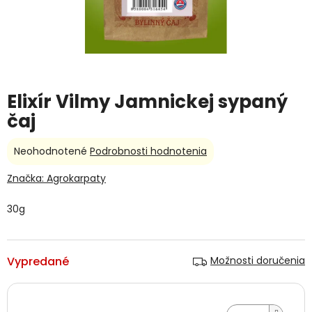
Elixír Vilmy Jamnickej sypaný
čaj
Priemerné
Neohodnotené
Podrobnosti hodnotenia
hodnotenie
produktu
Značka:
Agrokarpaty
je
0,0
30g
z
5
hviezdičiek.
Vypredané
Možnosti doručenia