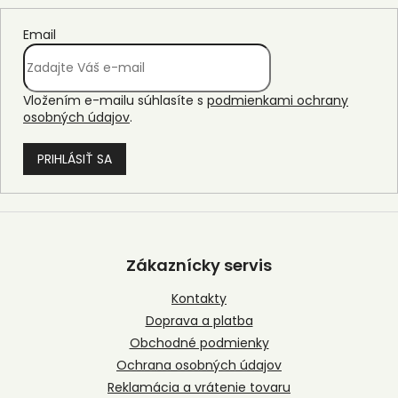
Email
Vložením e-mailu súhlasíte s
podmienkami ochrany
osobných údajov
.
PRIHLÁSIŤ SA
Z
á
p
Zákaznícky servis
ä
t
Kontakty
i
Doprava a platba
e
Obchodné podmienky
Ochrana osobných údajov
Reklamácia a vrátenie tovaru