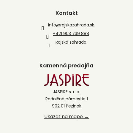
Kontakt
info
@
rajskazahrada.sk
+421 903 739 888
Rajská záhrada
Kamenná predajňa
JASPIRE s. r. o.
Radničné námestie 1
902 01 Pezinok
Ukázať na mape →