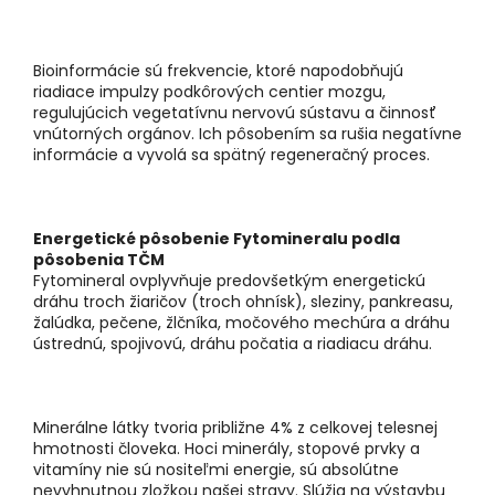
Bioinformácie sú frekvencie, ktoré napodobňujú
riadiace impulzy podkôrových centier mozgu,
regulujúcich vegetatívnu nervovú sústavu a činnosť
vnútorných orgánov. Ich pôsobením sa rušia negatívne
informácie a vyvolá sa spätný regeneračný proces.
Energetické pôsobenie Fytomineralu podla
pôsobenia TČM
Fytomineral ovplyvňuje predovšetkým energetickú
dráhu troch žiaričov (troch ohnísk), sleziny, pankreasu,
žalúdka, pečene, žlčníka, močového mechúra a dráhu
ústrednú, spojivovú, dráhu počatia a riadiacu dráhu.
Minerálne látky tvoria približne 4% z celkovej telesnej
hmotnosti človeka. Hoci minerály, stopové prvky a
vitamíny nie sú nositeľmi energie, sú absolútne
nevyhnutnou zložkou našej stravy. Slúžia na výstavbu