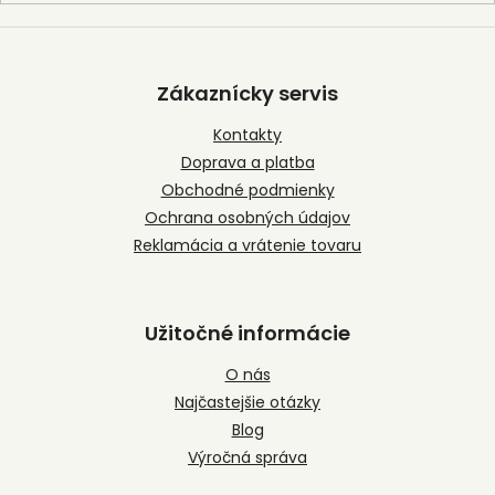
Z
á
p
Zákaznícky servis
ä
t
Kontakty
i
Doprava a platba
e
Obchodné podmienky
Ochrana osobných údajov
Reklamácia a vrátenie tovaru
Užitočné informácie
O nás
Najčastejšie otázky
Blog
Výročná správa