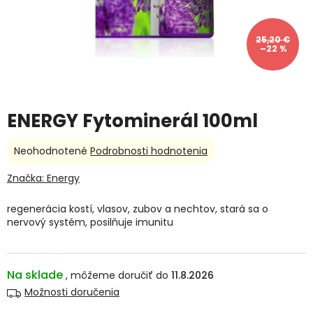
25,20 €
–22 %
ENERGY Fytominerál 100ml
Priemerné
Neohodnotené
Podrobnosti hodnotenia
hodnotenie
produktu
Značka:
Energy
je
0,0
regenerácia kostí, vlasov, zubov a nechtov, stará sa o
z
nervový systém, posilňuje imunitu
5
hviezdičiek.
Na sklade
11.8.2026
Možnosti doručenia