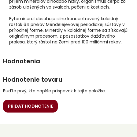
príjem minerálov dlhodobo nízky, organizmus čerpá zo
zásob uložených vo svaloch, pečeni a kostiach.
Fytomineral obsahuje silne koncentrovaný koloidný
roztok 64 prvkov Mendelejevovej periodickej sústavy v
prírodnej forme. Minerály v koloidnej forme sa získavajú
originálnym procesom, z pozostatkov dažďového
pralesa, ktorý rástol na Zemi pred 100 miliónmi rokov.
Hodnotenie tovaru
Buďte prvý, kto napíše príspevok k tejto položke.
PRIDAŤ HODNOTENIE