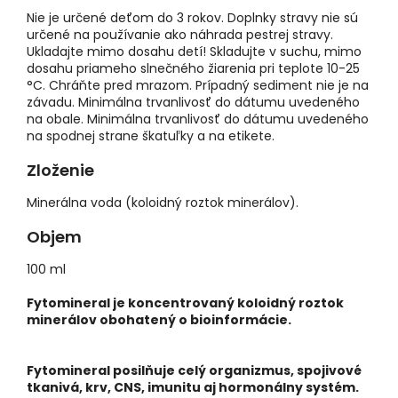
Nie je určené deťom do 3 rokov. Doplnky stravy nie sú
určené na používanie ako náhrada pestrej stravy.
Ukladajte mimo dosahu detí! Skladujte v suchu, mimo
dosahu priameho slnečného žiarenia pri teplote 10-25
°C. Chráňte pred mrazom. Prípadný sediment nie je na
závadu. Minimálna trvanlivosť do dátumu uvedeného
na obale. Minimálna trvanlivosť do dátumu uvedeného
na spodnej strane škatuľky a na etikete.
Zloženie
Minerálna voda (koloidný roztok minerálov).
Objem
100 ml
Fytomineral je koncentrovaný koloidný roztok
minerálov obohatený o bioinformácie.
Fytomineral posilňuje celý organizmus, spojivové
tkanivá, krv, CNS, imunitu aj hormonálny systém.