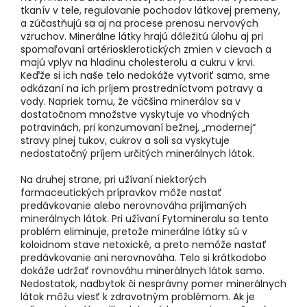
tkanív v tele, regulovanie pochodov látkovej premeny,
a zúčastňujú sa aj na procese prenosu nervových
vzruchov. Minerálne látky hrajú dôležitú úlohu aj pri
spomaľovaní artériosklerotických zmien v cievach a
majú vplyv na hladinu cholesterolu a cukru v krvi.
Keďže si ich naše telo nedokáže vytvoriť samo, sme
odkázaní na ich príjem prostredníctvom potravy a
vody. Napriek tomu, že väčšina minerálov sa v
dostatočnom množstve vyskytuje vo vhodných
potravinách, pri konzumovaní bežnej, „modernej“
stravy plnej tukov, cukrov a soli sa vyskytuje
nedostatočný príjem určitých minerálnych látok.
Na druhej strane, pri užívaní niektorých
farmaceutických prípravkov môže nastať
predávkovanie alebo nerovnováha prijímaných
minerálnych látok. Pri užívaní Fytomineralu sa tento
problém eliminuje, pretože minerálne látky sú v
koloidnom stave netoxické, a preto nemôže nastať
predávkovanie ani nerovnováha. Telo si krátkodobo
dokáže udržať rovnováhu minerálnych látok samo.
Nedostatok, nadbytok či nesprávny pomer minerálnych
látok môžu viesť k zdravotným problémom. Ak je