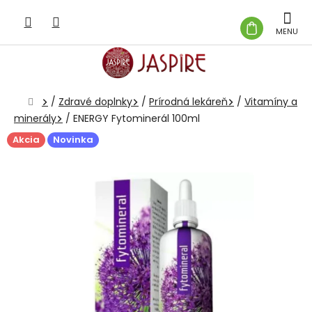
Prejsť
na
NÁKUP
obsah
KOŠÍK
Domov
/
Zdravé doplnky
/
Prírodná lekáreň
/
Vitamíny a
minerály
/
ENERGY Fytominerál 100ml
Akcia
Novinka