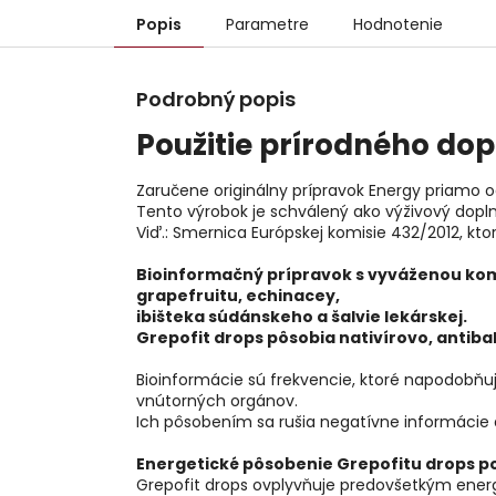
Popis
Parametre
Hodnotenie
Podrobný popis
Použitie prírodného dop
Zaručene originálny prípravok Energy priamo o
Tento výrobok je schválený ako výživový doplno
Viď.: Smernica Európskej komisie 432/2012, kt
Bioinformačný prípravok s vyváženou kom
grapefruitu, echinacey,
ibišteka súdánskeho a šalvie lekárskej.
Grepofit drops pôsobia nativírovo, antiba
Bioinformácie sú frekvencie, ktoré napodobňu
vnútorných orgánov.
Ich pôsobením sa rušia negatívne informácie 
Energetické pôsobenie Grepofitu drops p
Grepofit drops ovplyvňuje predovšetkým energe