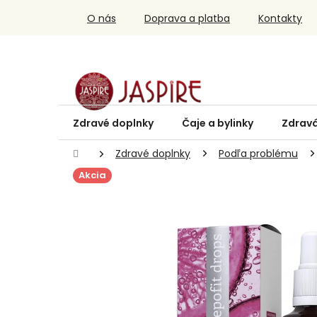
Prejsť
O nás
Doprava a platba
Kontakty
na
obsah
Zdravé doplnky
Čaje a bylinky
Zdravá
Domov
Zdravé doplnky
Podľa problému
Akcia