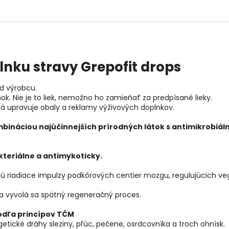
lnku stravy Grepofit drops
d výrobcu.
k. Nie je to liek, nemožno ho zamieňať za predpísané lieky.
orá upravuje obaly a reklamy výživových doplnkov.
bináciou najúčinnejších prírodných látok s antimikrobiá
kteriálne a antimykoticky.
jú riadiace impulzy podkôrových centier mozgu, regulujúcich ve
a vyvolá sa spätný regeneračný proces.
odľa princípov TČM
tické dráhy sleziny, pľúc, pečene, osrdcovníka a troch ohnísk.