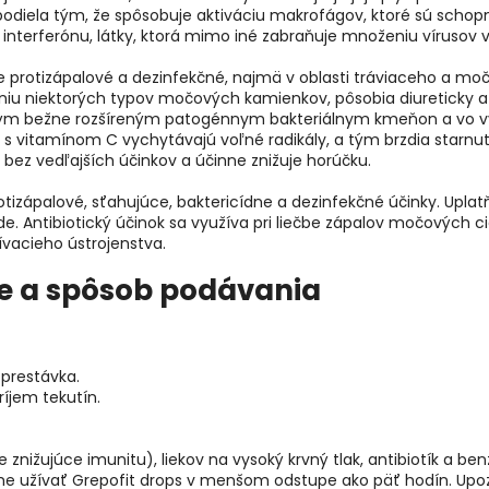
podiela tým, že spôsobuje aktiváciu makrofágov, ktoré sú schop
 interferónu, látky, ktorá mimo iné zabraňuje množeniu vírusov 
 protizápalové a dezinfekčné, najmä v oblasti tráviaceho a močo
ťaniu niektorých typov močových kamienkov, pôsobia diureticky 
tkým bežne rozšíreným patogénnym bakteriálnym kmeňon a vo vyš
u s vitamínom C vychytávajú voľné radikály, a tým brzdia starnut
k bez vedľajších účinkov a účinne znižuje horúčku.
rotizápalové, sťahujúce, baktericídne a dezinfekčné účinky. Uplat
 Antibiotický účinok sa využíva pri liečbe zápalov močových ciest
vacieho ústrojenstva.
e a spôsob podávania
!
 prestávka.
íjem tekutín.
e znižujúce imunitu), liekov na vysoký krvný tlak, antibiotík a b
me užívať Grepofit drops v menšom odstupe ako päť hodín. Upoz