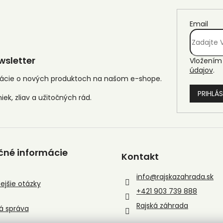
Email
sletter
Vložením 
údajov
.
mácie o nových produktoch na našom e-shope.
PRIHLÁS
čné informácie
Kontakt
info
@
rajskazahrada.sk
ejšie otázky
+421 903 739 888
Rajská záhrada
á správa