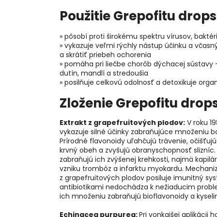
Použitie Grepofitu drops
» pôsobí proti širokému spektru vírusov, baktéri
» vykazuje veľmi rýchly nástup účinku a vč
a skrátiť priebeh ochorenia
» pomáha pri liečbe chorôb dýchacej sústavy –
dutín, mandlí a stredoušia
» posilňuje celkovú odolnosť a detoxikuje org
Zloženie Grepofitu drop
Extrakt z grapefruitových plodov:
V roku 19
vykazuje silné účinky zabraňujúce množeniu bak
Prírodné flavonoidy uľahčujú trávenie, očišťu
krvný obeh a zvyšujú obranyschopnosť slizníc. 
zabraňujú ich zvýšenej krehkosti, najmä kapilá
vzniku trombóz a infarktu myokardu. Mechaniz
z grapefruitových plodov posiluje imunitný sy
antibiotikami nedochádza k nežiaducim proble
ich množeniu zabraňujú bioflavonoidy a kyseli
Echinacea purpurea:
Pri vonkajšej aplikácii