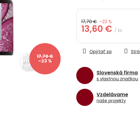
5
hviezdičiek.
17,70 €
–23 %
13,60 €
/ ks
Jednotková
cena:
Opýtať sa
Strá
17,70 €
–23 %
Slovenská firma
s vlastnou značkou
Vzdelávame
naše projekty