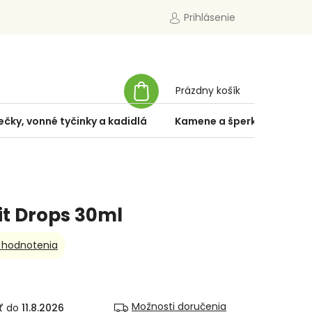
Prihlásenie
NÁKUPNÝ
Prázdny košík
KOŠÍK
ečky, vonné tyčinky a kadidlá
Kamene a šperky
Špe
it Drops 30ml
 hodnotenia
Možnosti doručenia
11.8.2026