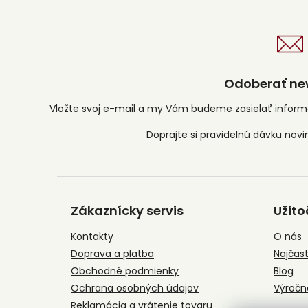
Odoberať new
Vložte svoj e-mail a my Vám budeme zasielať infor
Z
á
Zákaznícky servis
Užito
p
ä
Kontakty
O nás
t
Doprava a platba
Najčast
i
e
Obchodné podmienky
Blog
Ochrana osobných údajov
Výročn
Reklamácia a vrátenie tovaru