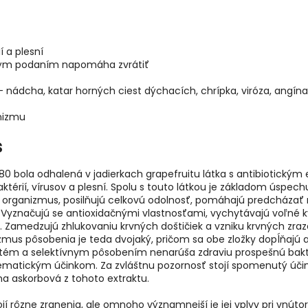
í a plesní
asným podaním napomáha zvrátiť
 nádcha, katar horných ciest dýchacích, chrípka, viróza, angína,
anizmu
s
80 bola odhalená v jadierkach grapefruitu látka s antibiotickým
térií, vírusov a plesní. Spolu s touto látkou je základom úspech
jú organizmus, posilňujú celkovú odolnosť, pomáhajú predcházať
Vyznačujú se antioxidačnými vlastnosťami, vychytávajú voľné kysl
r. Zamedzujú zhlukovaniu krvných doštičiek a vzniku krvných zraz
mus pôsobenia je teda dvojaký, pričom sa obe zložky dopĺňajú 
stém a selektívnym pôsobením nenarúša zdraviu prospešnú bakteri
matickým účinkom. Za zvláštnu pozornosť stojí spomenutý účino
na askorbová z tohoto extraktu.
 hojí rôzne zranenia, ale omnoho významnejší je jej vplyv pri vnú