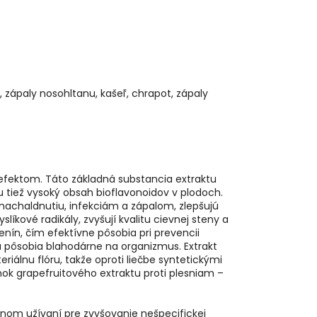
 zápaly nosohltanu, kašeľ, chrapot, zápaly
 efektom. Táto základná substancia extraktu
u tiež vysoký obsah bioflavonoidov v plodoch.
 nachaldnutiu, infekciám a zápalom, zlepšujú
íkové radikály, zvyšují kvalitu cievnej steny a
enín, čím efektívne pôsobia pri prevencii
a pôsobia blahodárne na organizmus. Extrakt
álnu flóru, takže oproti liečbe syntetickými
k grapefruitového extraktu proti plesniam –
tornom užívaní pre zvyšovanie nešpecifickej