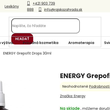
+421 903 739
Lexikóny
888
info@rajskazahrada.sk
HĽADAŤ
 výživa
Prírodná kozmetika
Aromaterapia
Svi
ENERGY Grepofit Drops 30ml
ENERGY Grepof
Priemerné
Neohodnotené
Podrobnosti
hodnotenie
produktu
Značka:
Energy
je
0,0
Na sklade
z