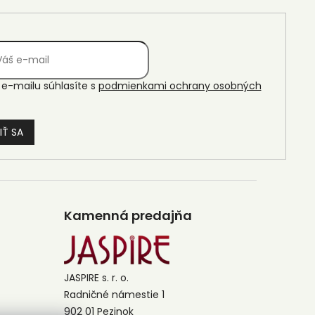
e-mailu súhlasíte s
podmienkami ochrany osobných
IŤ SA
Kamenná predajňa
JASPIRE s. r. o.
Radničné námestie 1
902 01 Pezinok