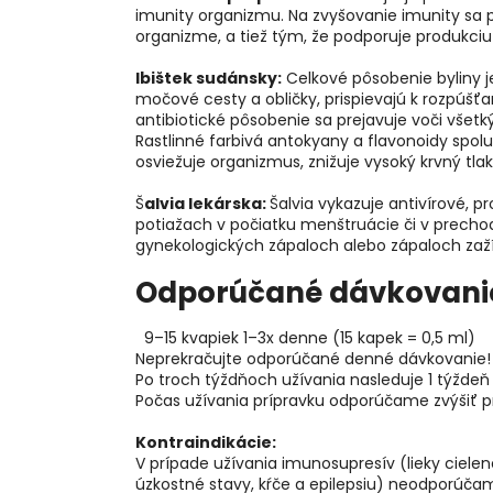
imunity organizmu. Na zvyšovanie imunity sa 
organizme, a tiež tým, že podporuje produkciu
Ibištek sudánsky:
Celkové pôsobenie byliny je
močové cesty a obličky, prispievajú k rozpúš
antibiotické pôsobenie sa prejavuje voči vše
Rastlinné farbivá antokyany a flavonoidy spol
osviežuje organizmus, znižuje vysoký krvný tla
Š
alvia lekárska:
Šalvia vykazuje antivírové, p
potiažach v počiatku menštruácie či v prechode.
gynekologických zápaloch alebo zápaloch zaží
Odporúčané dávkovani
9–15 kvapiek 1–3x denne (15 kapek = 0,5 ml)
Neprekračujte odporúčané denné dávkovanie
Po troch týždňoch užívania nasleduje 1 týždeň
Počas užívania prípravku odporúčame zvýšiť pr
Kontraindikácie:
V prípade užívania imunosupresív (lieky cielen
úzkostné stavy, kŕče a epilepsiu) neodporúča