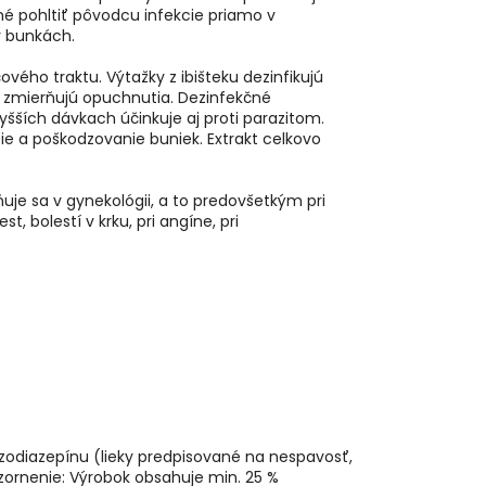
né pohltiť pôvodcu infekcie priamo v
v bunkách.
vého traktu. Výtažky z ibišteku dezinfikujú
a zmierňujú opuchnutia. Dezinfekčné
ších dávkach účinkuje aj proti parazitom.
ie a poškodzovanie buniek. Extrakt celkovo
ňuje sa v gynekológii, a to predovšetkým pri
, bolestí v krku, pri angíne, pri
enzodiazepínu (lieky predpisované na nespavosť,
ornenie: Výrobok obsahuje min. 25 %