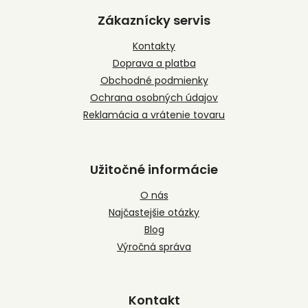
á
p
Zákaznícky servis
ä
t
Kontakty
i
Doprava a platba
e
Obchodné podmienky
Ochrana osobných údajov
Reklamácia a vrátenie tovaru
Užitočné informácie
O nás
Najčastejšie otázky
Blog
Výročná správa
Kontakt