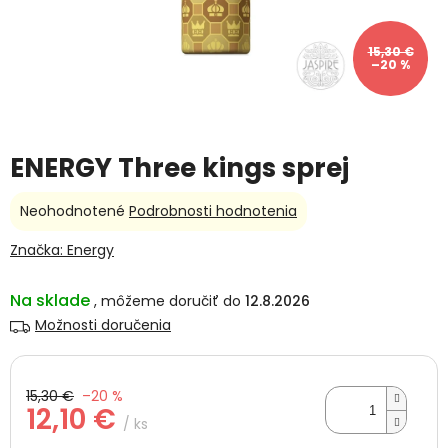
15,30 €
–20 %
ENERGY Three kings sprej
Priemerné
Neohodnotené
Podrobnosti hodnotenia
hodnotenie
produktu
Značka:
Energy
je
0,0
Na sklade
12.8.2026
z
5
Možnosti doručenia
hviezdičiek.
15,30 €
–20 %
12,10 €
/ ks