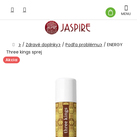
Prejsť
na
NÁKUP
obsah
KOŠÍK
Domov
/
Zdravé doplnky
/
Podľa problému
/
ENERGY
Three kings sprej
Akcia