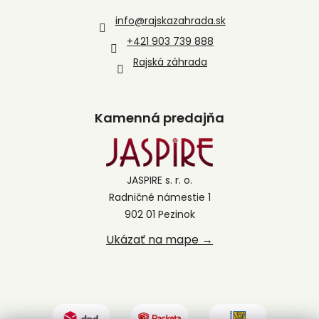
info
@
rajskazahrada.sk
+421 903 739 888
Rajská záhrada
Kamenná predajňa
JASPIRE s. r. o.
Radničné námestie 1
902 01 Pezinok
Ukázať na mape →