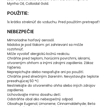
Myrrha Oil, Colloidal Gold.
POUŽITIE:
1x krátko streknúť do vzduchu. Pred použitím pretrepať!
NEBEZPEČIE
Mimoriadne horľavý aerosól.
Nádoba je pod tlakom: pri zahrievaní sa môže
roztrhnúť.
Môže vyvolať alergickú kožnú reakciu.
Chráňte pred teplom, horúcimi povrchmi, iskrami,
otvoreným ohňom a inými zdrojmi zapálenia. Zákaz
fajčenia.
Neprepichujte alebo nespaľujte ani po použití.
Chráňte pred slnečným žiarením. Nevystavujte teplote
presahujúcej 50 °C
Nestriekajte do otvoreného ohňa alebo iných zdrojov
zapálenia.
Uchovávajte mimo dosahu detí.
Odstráňte obal ako nebezpečný odpad.
Obsahuje Eugenol; Limonene; Cinnamaldehyde; Beta