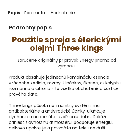
Popis
Parametre
Hodnotenie
Podrobný popis
Použitie spreja s éterickými
olejmi Three kings
Zaručene originálny prípravok Energy priamo od
výrobcu.
Produkt obsahuje jedinečnú kombináciu esencie
vzácneho kadidla, myrhy, klinčekov, škorice, eukalyptu,
rozmarínu a citrónu - to všetko obohatené o častice
pravého zlata.
Three kings pôsobí na imunitný systém, má
antibakteriálne a antivirotické účinky, uľahčuje
dýchanie a napomáha uvoľneniu dutín. Dokáže
priniesť slávnostnú atmosféru, podporuje energiu,
celkovo upokojuje a povznáša na tele i na duši.