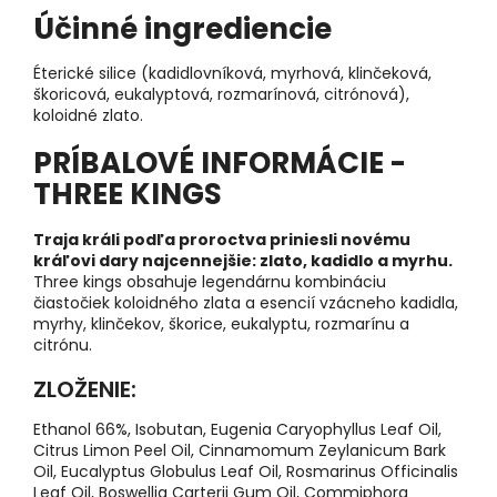
Účinné ingrediencie
Éterické silice (kadidlovníková, myrhová, klinčeková,
škoricová, eukalyptová, rozmarínová, citrónová),
koloidné zlato.
PRÍBALOVÉ INFORMÁCIE -
THREE KINGS
Traja králi podľa proroctva priniesli novému
kráľovi dary najcennejšie: zlato, kadidlo a myrhu.
Three kings obsahuje legendárnu kombináciu
čiastočiek koloidného zlata a esencií vzácneho kadidla,
myrhy, klinčekov, škorice, eukalyptu, rozmarínu a
citrónu.
ZLOŽENIE:
Ethanol 66%, Isobutan, Eugenia Caryophyllus Leaf Oil,
Citrus Limon Peel Oil, Cinnamomum Zeylanicum Bark
Oil, Eucalyptus Globulus Leaf Oil, Rosmarinus Officinalis
Leaf Oil, Boswellia Carterii Gum Oil, Commiphora