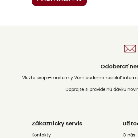
Odoberať new
Vložte svoj e-mail a my Vám budeme zasielať infor
Z
á
Zákaznícky servis
Užito
p
ä
Kontakty
O nás