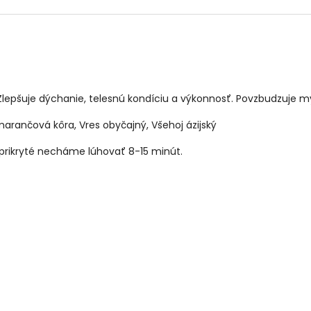
Zlepšuje dýchanie, telesnú kondíciu a výkonnosť. Povzbudzuje mys
omarančová kôra, Vres obyčajný, Všehoj ázijský
 a prikryté necháme lúhovať 8-15 minút.