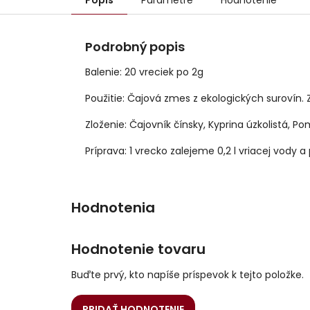
Popis
Parametre
Hodnotenie
Podrobný popis
Balenie: 20 vreciek po 2g
Použitie: Čajová zmes z ekologických surovín. 
Zloženie: Čajovník čínsky, Kyprina úzkolistá, P
Príprava: 1 vrecko zalejeme 0,2 l vriacej vody
Hodnotenie tovaru
Buďte prvý, kto napíše príspevok k tejto položke.
PRIDAŤ HODNOTENIE