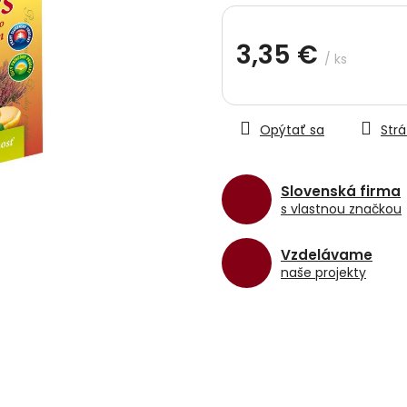
hviezdičiek.
3,35 €
/ ks
Jednotková
cena:
Opýtať sa
Strá
Slovenská firma
s vlastnou značkou
Vzdelávame
naše projekty