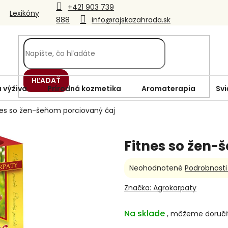
+421 903 739
Lexikóny
888
info@rajskazahrada.sk
HĽADAŤ
 výživa
Prírodná kozmetika
Aromaterapia
Svi
nes so žen-šeňom porciovaný čaj
Fitnes so žen-
Priemerné
Neohodnotené
Podrobnosti
hodnotenie
produktu
Značka:
Agrokarpaty
je
0,0
Na sklade
z
5