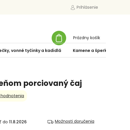
Prihlásenie
NÁKUPNÝ
Prázdny košík
KOŠÍK
ečky, vonné tyčinky a kadidlá
Kamene a šperky
Špe
šeňom porciovaný čaj
 hodnotenia
Možnosti doručenia
11.8.2026