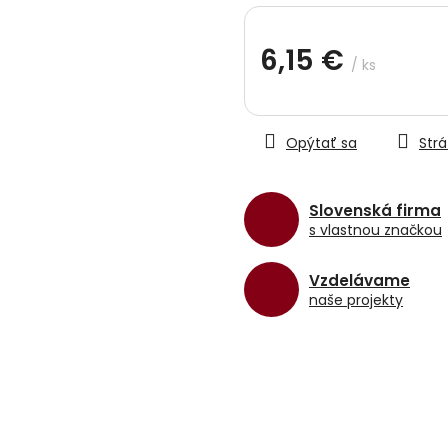
hviezdičiek.
6,15 €
/ ks
Jednotková
cena:
Opýtať sa
Strá
Slovenská firma
s vlastnou značkou
Vzdelávame
naše projekty