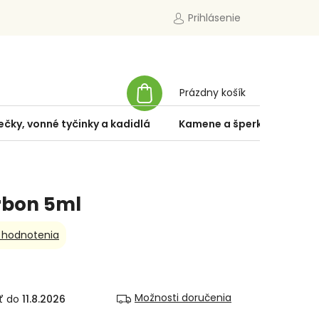
Prihlásenie
NÁKUPNÝ
Prázdny košík
KOŠÍK
ečky, vonné tyčinky a kadidlá
Kamene a šperky
Špe
rbon 5ml
 hodnotenia
Možnosti doručenia
11.8.2026