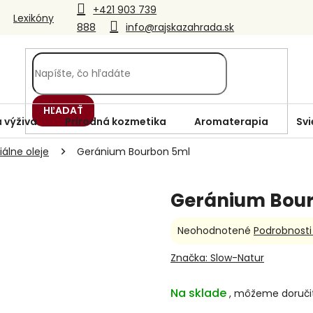
+421 903 739
Lexikóny
888
info@rajskazahrada.sk
HĽADAŤ
 výživa
Prírodná kozmetika
Aromaterapia
Svi
álne oleje
Geránium Bourbon 5ml
Geránium Bou
Priemerné
Neohodnotené
Podrobnosti
hodnotenie
produktu
Značka:
Slow-Natur
je
0,0
Na sklade
z
5