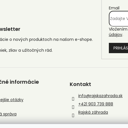
Email
sletter
Vložením 
údajov
.
mácie o nových produktoch na našom e-shope.
PRIHLÁS
čné informácie
Kontakt
info
@
rajskazahrada.sk
ejšie otázky
+421 903 739 888
Rajská záhrada
á správa