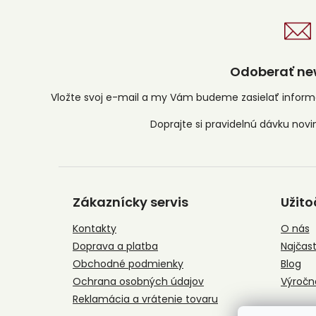
Odoberať new
Vložte svoj e-mail a my Vám budeme zasielať infor
Z
á
Zákaznícky servis
Užito
p
ä
Kontakty
O nás
t
Doprava a platba
Najčast
i
e
Obchodné podmienky
Blog
Ochrana osobných údajov
Výročn
Reklamácia a vrátenie tovaru