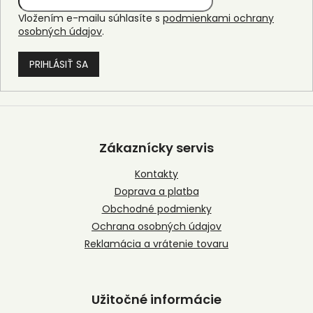
Vložením e-mailu súhlasíte s
podmienkami ochrany
osobných údajov
.
PRIHLÁSIŤ SA
Z
á
p
Zákaznícky servis
ä
t
Kontakty
i
Doprava a platba
e
Obchodné podmienky
Ochrana osobných údajov
Reklamácia a vrátenie tovaru
Užitočné informácie