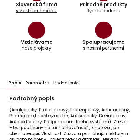
Slovenská firma
Prírodné produkty
s vlastnou značkou
Rýchle dodanie
Vzdelávame
Spolupracujeme
naše projekty
s našimi partnermi
Popis
Parametre
Hodnotenie
Podrobný popis
(Analgetický, Protiplesňový, Protizápalový, Antioxidačný,
Proti kŕčom,hnačke,zápche, Antiseptický, Dezinfekčný,
Antibakteriálny, Podpora imunitného systému) Zázvor
- bol používaný na rannú nevoľnosť , kinetózu , po
chemoterapii. Vlastnosti Zázvoru pomáhajú niektorým
druhom migrény , bolesti hlavy a artritíde . Niektorí