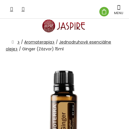
Prejsť
na
NÁKUP
obsah
KOŠÍK
Domov
/
Aromaterapia
/
Jednodruhové esenciálne
oleje
/
Ginger (Zázvor) 15ml