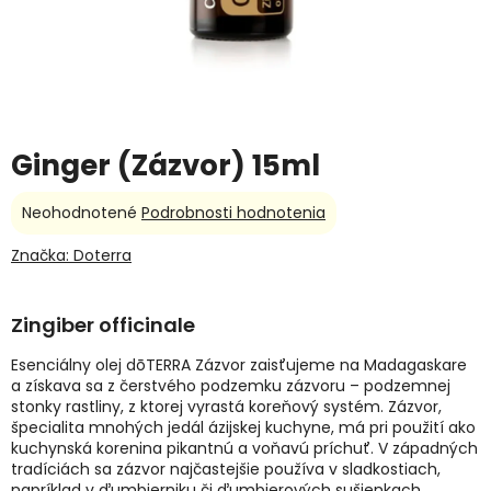
Ginger (Zázvor) 15ml
Priemerné
Neohodnotené
Podrobnosti hodnotenia
hodnotenie
produktu
Značka:
Doterra
je
0,0
z
Zingiber officinale
5
hviezdičiek.
Esenciálny olej dōTERRA Zázvor zaisťujeme na Madagaskare
a získava sa z čerstvého podzemku zázvoru – podzemnej
stonky rastliny, z ktorej vyrastá koreňový systém. Zázvor,
špecialita mnohých jedál ázijskej kuchyne, má pri použití ako
kuchynská korenina pikantnú a voňavú príchuť. V západných
tradíciách sa zázvor najčastejšie používa v sladkostiach,
napríklad v ďumbierniku či ďumbierových sušienkach.