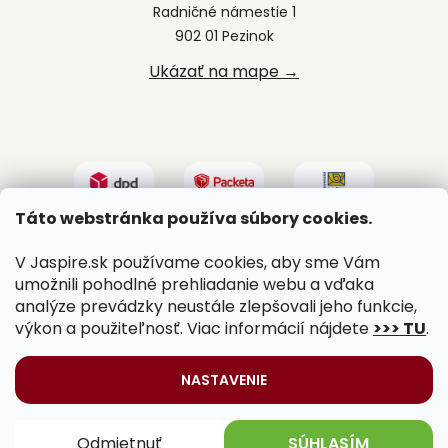
Radničné námestie 1
902 01 Pezinok
Ukázať na mape →
Táto webstránka používa súbory cookies.
V Jaspire.sk používame cookies, aby sme Vám
umožnili pohodlné prehliadanie webu a vďaka
analýze prevádzky neustále zlepšovali jeho funkcie,
výkon a použiteľnosť. Viac informácií nájdete
>>> TU
.
Vytvoril Shoptet
|
Upravil Balkys
NASTAVENIE
Copyright 2026
Jaspire.sk
. Všetky práva vyhradené.
Odmietnuť
SÚHLASÍM
Upraviť nastavenie cookies