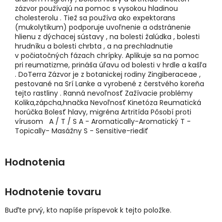
zázvor používajú na pomoc s vysokou hladinou
cholesterolu . Tiež sa používa ako expektorans
(mukolytikum) podporuje uvoľnenie a odstránenie
hlienu z dýchacej sústavy , na bolesti žalúdka , bolesti
hrudníku a bolesti chrbta , a na prechladnutie
v počiatočných fázach chrípky. Aplikuje sa na pomoc
pri reumatizme, prináša úľavu od bolesti v hrdle a kašľa
. DoTerra Zázvor je z botanickej rodiny Zingiberaceae ,
pestované na Srí Lanke a vyrobené z čerstvého koreňa
tejto rastliny . Ranná nevoľnosť Zažívacie problémy
Kolika,zápcha,hnačka Nevoľnosť Kinetóza Reumatická
horúčka Bolesť hlavy, migréna Artritída Pôsobí proti
vírusom A / T / S A - Aromatically-Aromatický T -
Topically- Masážny S - Sensitive-riediť
Hodnotenie tovaru
Buďte prvý, kto napíše príspevok k tejto položke.