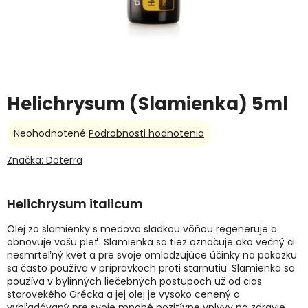
Helichrysum (Slamienka) 5ml
Priemerné
Neohodnotené
Podrobnosti hodnotenia
hodnotenie
produktu
Značka:
Doterra
je
0,0
z
Helichrysum italicum
5
hviezdičiek.
Olej zo slamienky s medovo sladkou vôňou regeneruje a
obnovuje vašu pleť. Slamienka sa tiež označuje ako večný či
nesmrteľný kvet a pre svoje omladzujúce účinky na pokožku
sa často používa v prípravkoch proti starnutiu. Slamienka sa
používa v bylinných liečebných postupoch už od čias
starovekého Grécka a jej olej je vysoko cenený a
vyhľadávaný pre svoje mnohé pozitívne vplyvy na zdravie.