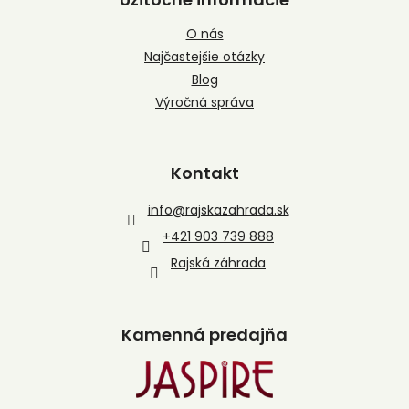
O nás
Najčastejšie otázky
Blog
Výročná správa
Kontakt
info
@
rajskazahrada.sk
+421 903 739 888
Rajská záhrada
Kamenná predajňa