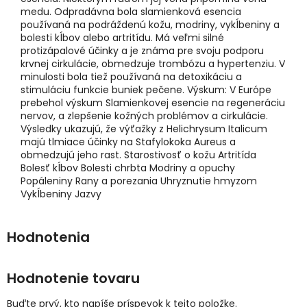
medu. Odpradávna bola slamienková esencia
používaná na podráždenú kožu, modriny, vykĺbeniny a
bolesti kĺbov alebo artritídu. Má veľmi silné
protizápalové účinky a je známa pre svoju podporu
krvnej cirkulácie, obmedzuje trombózu a hypertenziu. V
minulosti bola tiež používaná na detoxikáciu a
stimuláciu funkcie buniek pečene. Výskum: V Európe
prebehol výskum Slamienkovej esencie na regeneráciu
nervov, a zlepšenie kožných problémov a cirkulácie.
Výsledky ukazujú, že výťažky z Helichrysum Italicum
majú tlmiace účinky na Stafylokoka Aureus a
obmedzujú jeho rast. Starostivosť o kožu Artritída
Bolesť kĺbov Bolesti chrbta Modriny a opuchy
Popáleniny Rany a porezania Uhryznutie hmyzom
Vykĺbeniny Jazvy
Hodnotenie tovaru
Buďte prvý, kto napíše príspevok k tejto položke.