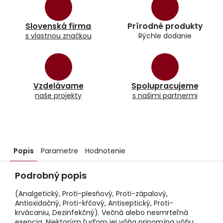
Slovenská firma
Prírodné produkty
s vlastnou značkou
Rýchle dodanie
Vzdelávame
Spolupracujeme
naše projekty
s našimi partnermi
Popis
Parametre
Hodnotenie
Podrobný popis
(Analgetický, Proti-plesňový, Proti-zápalový,
Antioxidačný, Proti-kŕčový, Antiseptický, Proti-
krvácaniu, Dezinfekčný). Večná alebo nesmrteľná
esencia. Niektorým ľuďom jej vôňa pripomína vôňu