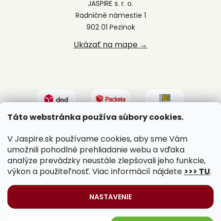
JASPIRE s. r. o.
Radničné námestie 1
902 01 Pezinok
Ukázať na mape →
Táto webstránka používa súbory cookies.
V Jaspire.sk používame cookies, aby sme Vám
umožnili pohodlné prehliadanie webu a vďaka
analýze prevádzky neustále zlepšovali jeho funkcie,
výkon a použiteľnosť. Viac informácií nájdete
>>> TU
.
Vytvoril Shoptet
|
Upravil Balkys
NASTAVENIE
Copyright 2026
Jaspire.sk
. Všetky práva vyhradené.