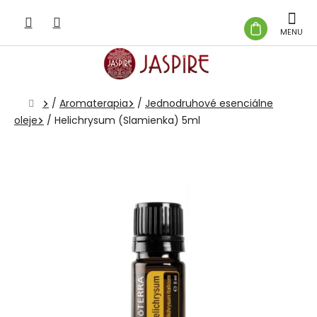
Prejsť
na
NÁKUP
obsah
KOŠÍK
Domov
/
Aromaterapia
/
Jednodruhové esenciálne
oleje
/
Helichrysum (Slamienka) 5ml