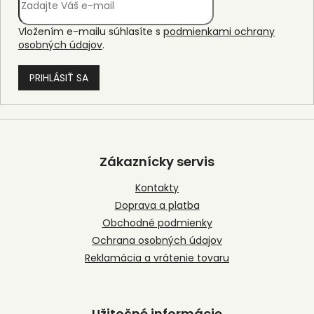
Vložením e-mailu súhlasíte s
podmienkami ochrany
osobných údajov
.
PRIHLÁSIŤ SA
Z
á
p
Zákaznícky servis
ä
t
Kontakty
i
Doprava a platba
e
Obchodné podmienky
Ochrana osobných údajov
Reklamácia a vrátenie tovaru
Užitočné informácie